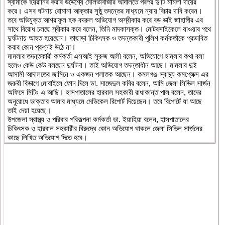
স্বামীকে হয়রানির করার উদ্দেশ্যে মৌলভীবাজার আদালতে পরপর দু’টি মামলা দায়ের
করে। এসব ঘটনায় রোমানা আক্তার সুষ্ঠু তদন্তের মাধ্যমে ন্যায় বিচার দাবি করেন।
তবে অভিযুক্ত আশরাফুল হক বদরুল অভিযোগ অস্বীকার করে বড় ভাই জাহাঙ্গীর এর
সাথে বিরোধ চলছে স্বীকার করে বলেন, তিনি মাদকাসক্ত। মোটরসাইকেলে যাওয়ার পথে
দুর্ঘটনায় আহত হয়েছেন। তাছাড়া চিকিৎসক ও তদন্তকারী পুলিশ কর্মকর্তাকে প্রভাবিত
করার কোন প্রশ্নই উঠে না।
মামলার তদন্তকারী কর্মকর্তা এসআই সুরুজ আলী বলেন, অভিযোগে হামলার কথা বলা
হলেও কেউ কেউ বলছেন দুর্ঘটনা। তাই অভিযোগ তদন্তাধীন আছে। মামলার দুই
আসামী আদালতের জামিনে ও একজন পলাতক আছেন। কমলগঞ্জ স্বাস্থ্য কমপ্লেক্স এর
জরুরী বিভাগে মোবাইলে ফোন দিলে ডা. সাজেদুল কবির বলেন, আমি জেলা সিভিল সার্জন
অফিসে মিটিং এ আছি। হাসপাতালের হারবাল সহকারী রাধাকান্ত পাল বলেন, তাদের
অনুরোধে ডাক্তার আমার মাধ্যমে মেডিকেল রিপোর্ট দিয়েছেন। তবে রিপোর্টে যা আছে
তাই দেয়া হয়েছে।
উপজেলা স্বাস্থ্য ও পরিবার পরিকল্পনা কর্মকর্তা ডা. ইয়াহিয়া বলেন, হাসপাতালের
চিকিৎসক ও হারবাল সহকারীর বিরুদ্ধে কোন অভিযোগ থাকলে জেলা সিভিল সার্জনের
কাছে লিখিত অভিযোগ দিতে হবে।