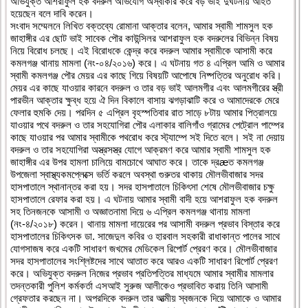
অভিযুক্ত আশরাফুল হক বদরুল অভিযোগ অস্বীকার করে বড় ভাই দুর্ঘটনায় আহত
হয়েছেন বলে দাবি করেন।
সংবাদ সম্মেলনে লিখিত বক্তব্যে রোমানা আক্তার বলেন, আমার স্বামী শামসুল হক
জাহাঙ্গীর এর ছোট ভাই সাবেক পৌর কাউন্সিলর আশরাফুল হক বদরুলের বিভিন্ন বিষয়
নিয়ে বিরোধ চলছে। এই বিরোধকে কেন্দ্র করে বদরুল আমার স্বামীকে আসামী করে
কমলগঞ্জ থানায় মামলা (নং-০৪/২০১৬) করে। এ ঘটনায় গত ৪ এপ্রিল আমি ও আমার
স্বামী কমলগঞ্জ পৌর মেয়র এর কাছে গিয়ে বিষয়টি আপোষে নিষ্পত্তির অনুরোধ করি।
মেয়র এর কাছে যাওয়ার কারনে বদরুল ও তার বড় ভাই আলমগীর এবং আলমগীরের স্ত্রী
পারভীন আক্তার ক্ষুব্ধ হয়ে ঐ দিন বিকালে বাসায় ঝগড়াঝাটি করে ও আমাদেরকে মেরে
ফেলার হুমকি দেয়। পরদিন ৫ এপ্রিল বৃহস্পতিবার রাত সাড়ে ৮টায় আমার পিত্রালয়ে
যাওয়ার পথে বদরুল ও তার সহযোগিরা পৌর এলাকার বালিগাঁও গ্রামের পেট্রোল পাম্পের
কাছে যাওয়ার পর আমার স্বামীকে পথরোধ করে স্ট্যাম্পে সই দিতে বলে। সই না দেয়ায়
বদরুল ও তার সহযোগিরা অস্ত্রসস্ত্র যোগে আক্রমণ করে আমার স্বামী শামসুল হক
জাহাঙ্গীর এর উপর হামলা চালিয়ে বামচোখে আঘাত করে। তাকে দ্রæত কমলগঞ্জ
উপজেলা স্বাস্থ্যকমপ্লেক্সে ভর্তি করলে অবস্থা গুরুতর থাকায় মৌলভীবাজার সদর
হাসপাতালে স্থানান্তর করা হয়। সদর হাসপাতালে চিকিৎসা শেষে মৌলভীবাজার চক্ষু
হাসপাতালে রেফার করা হয়। এ ঘটনায় আমার স্বামী বাদী হয়ে আশরাফুল হক বদরুল
সহ তিনজনকে আসামী ও অজ্ঞাতনামা দিয়ে ৬ এপ্রিল কমলগঞ্জ থানায় মামলা
(নং-৪/২০১৮) করেন। থানায় মামলা দায়েরের পর আসামী বদরুল প্রভাব বিস্তার করে
হাসপাতালের চিকিৎসক ডা. সাজেদুল কবির ও হারবাল সহকারী রাধাকান্ত পালের সাথে
যোগসাজষ করে একটি সাধারণ জখমের মেডিকেল রিপোর্ট প্রেরণ করে। মৌলভীবাজার
সদর হাসপাতালের সংশ্লিষ্টদের সাথে আতাত করে আরও একটি সাধারণ রিপোর্ট প্রেরণ
করে। অভিযুক্ত বদরুল নিজের প্রভাব প্রতিপত্তির মাধ্যমে আমার স্বামীর মামলার
তদন্তকারী পুলিশ কর্মকর্তা এসআই সুরুজ আলীকেও প্রভাবিত করায় তিনি আসামী
গ্রেফতার করছেন না। অপরদিকে বদরুল তার আত্মীয় স্বজনকে দিয়ে আমাকে ও আমার