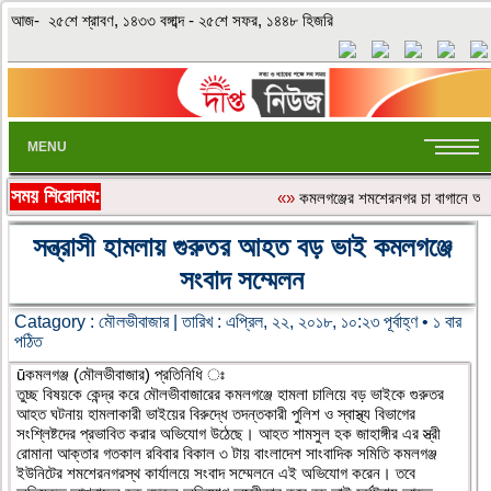
আজ- ২৫শে শ্রাবণ, ১৪৩৩ বঙ্গাব্দ - ২৫শে সফর, ১৪৪৮ হিজরি
MENU
সময় শিরোনাম:
«»
কমলগঞ্জের শমশেরনগর চা বাগানে অতিরি
সন্ত্রাসী হামলায় গুরুতর আহত বড় ভাই কমলগঞ্জে
সংবাদ সম্মেলন
Catagory :
মৌলভীবাজার
| তারিখ : এপ্রিল, ২২, ২০১৮, ১০:২৩ পূর্বাহ্ণ • ১ বার
পঠিত
ūকমলগঞ্জ (মৌলভীবাজার) প্রতিনিধি ঃ
তুচ্ছ বিষয়কে কেন্দ্র করে মৌলভীবাজারের কমলগঞ্জে হামলা চালিয়ে বড় ভাইকে গুরুতর
আহত ঘটনায় হামলাকারী ভাইয়ের বিরুদ্ধে তদন্তকারী পুলিশ ও স্বাস্থ্য বিভাগের
সংশ্লিষ্টদের প্রভাবিত করার অভিযোগ উঠেছে। আহত শামসুল হক জাহাঙ্গীর এর স্ত্রী
রোমানা আক্তার গতকাল রবিবার বিকাল ৩ টায় বাংলাদেশ সাংবাদিক সমিতি কমলগঞ্জ
ইউনিটের শমশেরনগরস্থ কার্যালয়ে সংবাদ সম্মেলনে এই অভিযোগ করেন। তবে