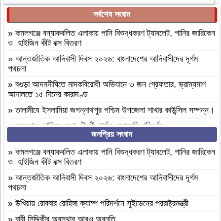
সর্বশেষ সংবাদ
»
কমলগঞ্জে বন্যাকবলিত এলাকায় পানি বিশুদ্ধকরণ ট্যাবলেট, পানির জারিকেন
ও হাইজিন কীট বক্স বিতরণ
»
আন্তর্জাতিক আদিবাসী দিবস ২০২৬: বাংলাদেশের আদিবাসীদের দূর্গম
পথচলা
»
বগুড়া আদমদীঘিতে মাদকবিরোধী অভিযানে ৩ জন গ্রেফতার, ভ্রাম্যমাণ
আদালতে ১৫ দিনের কারাদণ্ড
»
‎তালামীযে ইসলামিয়া জগন্নাথপুর পশ্চিম উপজেলা শাখার কাউন্সিল সম্পন্ন।
»
কমলগঞ্জে হাবিবুন নেছা চৌধুরী গার্লস একাডেমি পরিদর্শন
জনপ্রিয় সংবাদ
»
আসামীরা জামিনে মুক্ত; মামলা আপোষের প্রস্তাব; বাদীর পরিবারকে হুমকি-
ধামকিকমলগঞ্জে বহুল আলোচিত স্কুল শিক্ষিকা হত্যার অভিযোগপত্র দাখিল
»
কমলগঞ্জে বন্যাকবলিত এলাকায় পানি বিশুদ্ধকরণ ট্যাবলেট, পানির জারিকেন
ও হাইজিন কীট বক্স বিতরণ
»
কমলগঞ্জে নিরাপদ সড়ক চাই এর পরিচিতি সভা অনুষ্ঠিত
»
আন্তর্জাতিক আদিবাসী দিবস ২০২৬: বাংলাদেশের আদিবাসীদের দূর্গম
»
শোক সংবাদ॥ রসমোহন সিংহ ॥
পথচলা
»
ফ্যাসিবাদবিরোধী সমন্বিত শক্তির ফল জুলাই আন্দোলন: রেদোয়ান মাজহারি
»
উখিয়ায় রোববার রোহিঙ্গা ক্যাম্প পরিদর্শনে সুইডেনের পররাষ্ট্রমন্ত্রী
»
বগুড়া আদমদীঘিতে হিন্দু গৃহবধূকে শ্লীলতাহানির চেষ্টার অভিযোগে
»
বারী সিদ্দিকীর অবস্থার আরও অবনতি