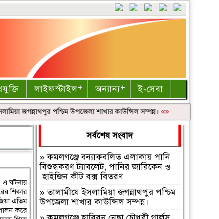
রযুক্তি
লাইফস্টাইল
অন্যান্য
ই-সেবা
ামিয়া জগন্নাথপুর পশ্চিম উপজেলা শাখার কাউন্সিল সম্পন্ন।
«»
কমলগঞ্জে হাবিবুন ন
সর্বশেষ সংবাদ
»
কমলগঞ্জে বন্যাকবলিত এলাকায় পানি
বিশুদ্ধকরণ ট্যাবলেট, পানির জারিকেন ও
হাইজিন কীট বক্স বিতরণ
। এ ঘটনায়
ারের শিকার
»
‎তালামীযে ইসলামিয়া জগন্নাথপুর পশ্চিম
জিয়া এতিম
উপজেলা শাখার কাউন্সিল সম্পন্ন।
ব পালন করে
»
কমলগঞ্জে হাবিবুন নেছা চৌধুরী গার্লস