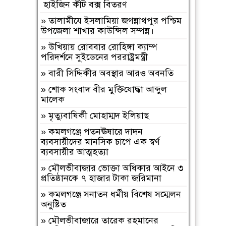
হাইজিন কীট বক্স বিতরণ
শুধু তোমরাই নেই”—উলুয়াইল মাদ্রাসায়
আলিম পরীক্ষার্থী ২০২৬ এর অশ্রুসিক্ত
»
‎তালামীযে ইসলামিয়া জগন্নাথপুর পশ্চিম
বিদায়।
উপজেলা শাখার কাউন্সিল সম্পন্ন।
»
সিলেট রেঞ্জের শ্রেষ্ঠ অফিসার ইনচার্জ
»
উখিয়ায় রোববার রোহিঙ্গা ক্যাম্প
নির্বাচিত হলেন মৌলভীবাজার মডেল
পরিদর্শনে সুইডেনের পররাষ্ট্রমন্ত্রী
থানার অফিসার ইনচার্জ সাইফুল।
»
বারী সিদ্দিকীর অবস্থার আরও অবনতি
»
বাংলাদেশ হরিজন ঐক্য পরিষদের ৭
»
শোক সংবাদ বীর মুক্তিযোদ্ধা আব্দুল
দফা দাবি বাস্তবায়নের দাবীতে মানবন্ধন ও
মালেক
স্বারকলিপি প্রদান
»
মৃত্যুবাষির্কী মোহাম্মদ ইলিয়াছ
»
নওগাঁ মান্দায় শিক্ষার্থীদের বিক্ষোভে
অবরুদ্ধ প্রধান শিক্ষক, মোটরসাইকেলে
»
কমলগঞ্জে পতনঊষারে দাদন
আগুন
ব্যবসায়ীদের মানসিক চাপে এক স্বর্ণ
ব্যবসায়ীর আত্মহত্যা
»
হযরত শাহ আজম (রহ.) দরগাহ্
ফাউন্ডেশনের উদ্যোগে ৫ম ধাপে সফাত
»
মৌলভীবাজার ভোক্তা অধিকার আইনে ৩
আলী সিনিয়র ফাজিল ডিগ্রি মাদ্রাসায়
প্রতিষ্ঠানকে ৭ হাজার টাকা জরিমানা
বৃক্ষরোপণ কর্মসূচি সম্পন্ন
»
কমলগঞ্জে সনাতন ধর্মীয় বিশেষ সম্মেলন
»
নওগাঁ পত্নীতলা ব্যাটালিয়নের অভিযানে,
অনুষ্টিত
কষ্টি পাথরের বিষ্ণু মূর্তি উদ্ধার
»
মৌলভীবাজারে তারেক রহমানের