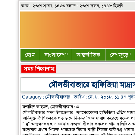
আজ- ২৩শে শ্রাবণ, ১৪৩৩ বঙ্গাব্দ - ২৩শে সফর, ১৪৪৮ হিজরি
হোম
বাংলাদেশ
আন্তর্জাতিক
দেশজুড়ে
সময় শিরোনাম:
মৌলভীবাজারে হাফিজিয়া মাদ্রা
Catagory :
মৌলভীবাজার
| তারিখ : মে, ৮, ২০১৮, ১১:৪৭ পূর্বা
মশাহিদ আহমদ, মৌলভীবাজার ঃ
মৌলভীবাজার সদর উপজেলার শ্যামেরকোনা হাফিজিয়া এতিম মাদ্রাসা
অভিযুক্ত ঐ শিক্ষককে গত ৬ মে দিনভর জিজ্ঞাসাবাদ করেছে মডেল থানার
“ মু” অদ্যক্ষকের ছাত্র ঘটনার সত্যতা স্বীকার করলেও থানায় লিখ
মাদ্রাসার প্রধান শিক্ষক পারভেজ মিয়ার বাড়ী সিলেট জকিগঞ্জ থানার 