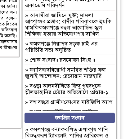
াসায় গিয়ে
একাডেমি পরিদর্শন
ক্ষা হয়নি।
বাদের জন্য
»
আসামীরা জামিনে মুক্ত; মামলা
দের বলেন-
আপোষের প্রস্তাব; বাদীর পরিবারকে হুমকি-
েতে দিতেন
ধামকিকমলগঞ্জে বহুল আলোচিত স্কুল
ছে অভিযোগ
শিক্ষিকা হত্যার অভিযোগপত্র দাখিল
ি শুনেছি।
 মাদরাসার
»
কমলগঞ্জে নিরাপদ সড়ক চাই এর
ে মীমাংসা
পরিচিতি সভা অনুষ্ঠিত
»
শোক সংবাদ॥ রসমোহন সিংহ ॥
»
ফ্যাসিবাদবিরোধী সমন্বিত শক্তির ফল
জুলাই আন্দোলন: রেদোয়ান মাজহারি
»
বগুড়া আদমদীঘিতে হিন্দু গৃহবধূকে
শ্লীলতাহানির চেষ্টার অভিযোগে গ্রেপ্তার-১
»
দশ বছ‌রে গ্রামীণ‌ফো‌সের মাইজিপি অ্যাপ
»
বগুড়া আদমদীঘিতে বাসা বাড়ীতে
জনপ্রিয় সংবাদ
দুঃসাহসিক চুরি সংঘটিত
»
দুপচাঁচিয়া ট্রেনে কাটা পড়ে যুবকের মৃত্যু
»
কমলগঞ্জে বন্যাকবলিত এলাকায় পানি
বিশুদ্ধকরণ ট্যাবলেট, পানির জারিকেন ও
»
চারপাশে সবকিছু আগের মতোই আছে,