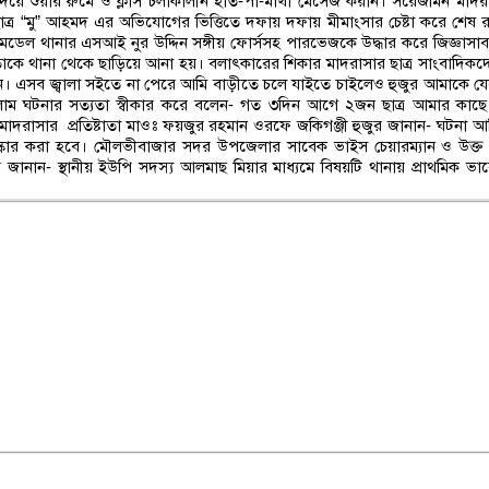
য়ে শুয়ার রুমে ও ক্লাস চলাকালীন হাত-পা-মাথা মেসেজ করান। সরেজমিন মাদর
 ছাত্র “মু” আহমদ এর অভিযোগের ভিত্তিতে দফায় দফায় মীমাংসার চেষ্টা করে শেষ র
য়ে মডেল থানার এসআই নুর উদ্দিন সঙ্গীয় ফোর্সসহ পারভেজকে উদ্ধার করে জিজ্ঞাসা
ে তাকে থানা থেকে ছাড়িয়ে আনা হয়। বলাৎকারের শিকার মাদরাসার ছাত্র সাংবাদিক
। এসব জ্বালা সইতে না পেরে আমি বাড়ীতে চলে যাইতে চাইলেও হুজুর আমাকে য
সলাম ঘটনার সত্যতা স্বীকার করে বলেন- গত ৩দিন আগে ২জন ছাত্র আমার কা
াদরাসার প্রতিষ্টাতা মাওঃ ফয়জুর রহমান ওরফে জকিগঞ্জী হুজুর জানান- ঘটনা আম
 বহিস্কার করা হবে। মৌলভীবাজার সদর উপজেলার সাবেক ভাইস চেয়ারম্যান ও উক্ত
ানান- স্থানীয় ইউপি সদস্য আলমাছ মিয়ার মাধ্যমে বিষয়টি থানায় প্রাথমিক ভাব