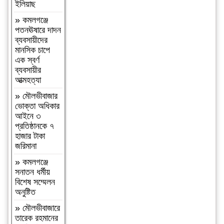
ইলিয়াছ
»
বগুড়া
আদমদীঘিতে
»
কমলগঞ্জে
বাসা বাড়ীতে
পতনঊষারে দাদন
দুঃসাহসিক চুরি
ব্যবসায়ীদের
সংঘটিত
মানসিক চাপে
এক স্বর্ণ
»
দুপচাঁচিয়া
ব্যবসায়ীর
ট্রেনে কাটা পড়ে
আত্মহত্যা
যুবকের মৃত্যু
»
মৌলভীবাজার
»
চারপাশে
ভোক্তা অধিকার
সবকিছু আগের
আইনে ৩
মতোই আছে,
প্রতিষ্ঠানকে ৭
শুধু তোমরাই
হাজার টাকা
নেই”—
জরিমানা
উলুয়াইল
মাদ্রাসায় আলিম
»
কমলগঞ্জে
পরীক্ষার্থী ২০২৬
সনাতন ধর্মীয়
এর অশ্রুসিক্ত
বিশেষ সম্মেলন
বিদায়।
অনুষ্টিত
»
সিলেট রেঞ্জের
»
মৌলভীবাজারে
শ্রেষ্ঠ অফিসার
তারেক রহমানের