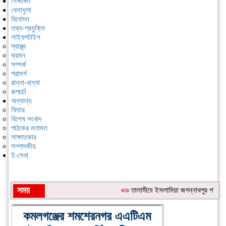
শিক্ষাঙ্গন
খেলাধুলা
বিনোদন
তথ্য-প্রযুক্তি
লাইফস্টাইল
স্বাস্থ্য
ভ্রমন
সম্পর্ক
পরামর্শ
রান্না-বান্না
রূপচর্চা
অন্যান্য
ফিচার
বিশেষ সংবাদ
পাঠকের মতামত
সাক্ষাতকার
সম্পাদকীয়
ই-সেবা
সময়
«»
‎তালামীযে ইসলামিয়া জগন্নাথপুর পশ্চিম 
শিরোনাম:
কমলগঞ্জের শমশেরনগর এএটিএম