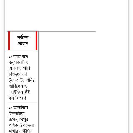
সর্বশেষ
সংবাদ
»
কমলগঞ্জে
বন্যাকবলিত
এলাকায় পানি
বিশুদ্ধকরণ
ট্যাবলেট, পানির
জারিকেন ও
হাইজিন কীট
বক্স বিতরণ
»
‎তালামীযে
ইসলামিয়া
জগন্নাথপুর
পশ্চিম উপজেলা
শাখার কাউন্সিল