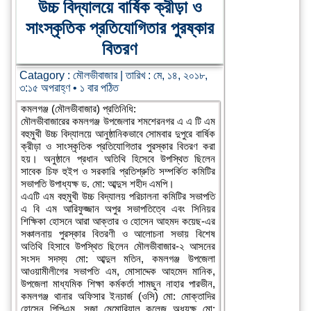
উচ্চ বিদ্যালয়ে বার্ষিক ক্রীড়া ও
সাংস্কৃতিক প্রতিযোগিতার পুরষ্কার
বিতরণ
Catagory :
মৌলভীবাজার
| তারিখ : মে, ১৪, ২০১৮,
৩:১৫ অপরাহ্ণ • ১ বার পঠিত
কমলগঞ্জ (মৌলভীবাজার) প্রতিনিধি:
মৌলভীবাজারের কমলগঞ্জ উপজেলার শমশেরনগর এ এ টি এম
বহুমুখী উচ্চ বিদ্যালয়ে আনুষ্ঠানিকভাবে সোমবার দুপুরে বার্ষিক
ক্রীড়া ও সাংস্কৃতিক প্রতিযোগিতার পুরস্কার বিতরণ করা
হয়। অনুষ্ঠানে প্রধান অতিথি হিসেবে উপস্থিত ছিলেন
সাবেক চিফ হুইপ ও সরকারি প্রতিশ্রুতি সম্পর্কিত কমিটির
সভাপতি উপাধ্যক্ষ ড. মো: আব্দুস শহীদ এমপি।
এএটি এম বহুমুখী উচ্চ বিদ্যালয় পরিচালনা কমিটির সভাপতি
এ বি এম আরিফুজ্জান অপুর সভাপতিত্বে এবং সিনিয়র
শিক্ষিকা হোসনে আরা আক্তার ও হোসেন আহমদ কয়েছ-এর
সঞ্চালনায় পুরস্কার বিতরণী ও আলোচনা সভায় বিশেষ
অতিথি হিসাবে উপস্থিত ছিলেন মৌলভীবাজার-২ আসনের
সংসদ সদস্য মো: আব্দুল মতিন, কমলগঞ্জ উপজেলা
আওয়ামীলীগের সভাপতি এম, মোসাদ্দেক আহমেদ মানিক,
উপজেলা মাধ্যমিক শিক্ষা কর্মকর্তা শামছুন নাহার পারভীন,
কমলগঞ্জ থানার অফিসার ইনচার্জ (ওসি) মো: মোক্তাদির
হোসেন পিপিএম, সুজা মেমোরিয়াল কলেজ অধ্যক্ষ মো: