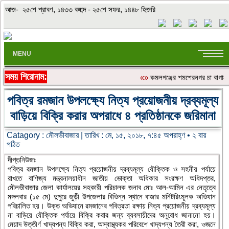
আজ- ২৫শে শ্রাবণ, ১৪৩৩ বঙ্গাব্দ - ২৫শে সফর, ১৪৪৮ হিজরি
MENU
সময় শিরোনাম:
«»
কমলগঞ্জের শমশেরনগর চা বাগানে অ
পবিত্র রমজান উপলক্ষ্যে নিত্য প্রয়োজনীয় দ্রব্যমূল্য
বাড়িয়ে বিক্রি করার অপরাধে ৪ প্রতিষ্ঠানকে জরিমানা
Catagory :
মৌলভীবাজার
| তারিখ : মে, ১৫, ২০১৮, ৭:৪৫ অপরাহ্ণ • ২ বার
পঠিত
দীপ্তনিউজঃ
পবিত্র রমজান উপলক্ষ্যে নিত্য প্রয়োজনীয় দ্রব্যমূল্য যৌক্তিক ও সহনীয় পর্যায়ে
রাখতে বাণিজ্য মন্ত্রনালয়াধীন জাতীয় ভোক্তা অধিকার সংরক্ষণ অধিদপ্তর,
মৌলভীবাজার জেলা কার্যালয়ের সহকারী পরিচালক জনাব মোঃ আল-আমিন এর নেতৃত্বে
মঙ্গলবার (১৫ মে) দুপুরে জুড়ী উপজেলার বিভিন্ন স্থানে বাজার মনিটরিংমূলক অভিযান
পরিচালিত হয়। উক্ত অভিযানে রমজানের পবিত্রতা রক্ষায় নিত্য প্রয়োজনীয় দ্রব্যমূল্য
না বাড়িয়ে যৌক্তিক পর্যায়ে বিক্রি করার জন্য ব্যবসায়ীদের অনুরোধ জানানো হয়।
মেয়াদ উত্তীর্ণ খাদ্যপন্য বিক্রি করা, অস্বাস্থ্যকর পরিবেশে খাদ্যপন্য তৈরী করা, ওজনে