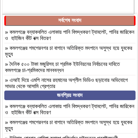
সর্বশেষ সংবাদ
»
কমলগঞ্জে বন্যাকবলিত এলাকায় পানি বিশুদ্ধকরণ ট্যাবলেট, পানির জারিকেন
ও হাইজিন কীট বক্স বিতরণ
»
কমলগঞ্জের শমশেরনগর চা বাগানে অতিরিক্ত মদপানে অসুস্থ হয়ে যুবকের
মৃত্যু
»
দৈনিক ৫০০ টাকা মজুরিসহ চা শ্রমিক ইউনিয়নের নির্বাচনের দাবিতে
কমলগঞ্জে চা-শ্রমিকদের মানববন্ধন
»
এআই দিয়ে এমপি নাসের রহমানের অশ্লীল ভিডিও ছড়ানোর অভিযোগে
সাভার থেকে আসামি গ্রেপ্তার
জনপ্রিয় সংবাদ
»
বগুড়া আদমদীঘি ১শ পিস ট্যাপেন্টাডলসহ একজন গ্রেফতার
»
বগুড়া আদমদীঘি’র ছাতিয়ানগ্রামে সাংসদ মহিত তালুকদার-কে সংবর্ধনা
»
কমলগঞ্জে বন্যাকবলিত এলাকায় পানি বিশুদ্ধকরণ ট্যাবলেট, পানির জারিকেন
প্রদান
ও হাইজিন কীট বক্স বিতরণ
»
কমলগঞ্জে এমপি হাজী মুজিবকে নাগরিক সংবর্ধনা
»
কমলগঞ্জের শমশেরনগর চা বাগানে অতিরিক্ত মদপানে অসুস্থ হয়ে যুবকের
মৃত্যু
»
আন্তর্জাতিক আদিবাসী দিবস ২০২৬: বাংলাদেশের আদিবাসীদের দূর্গম