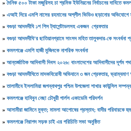
»
দৈনিক ৫০০ টাকা মজুরিসহ চা শ্রমিক ইউনিয়নের নির্বাচনের দাবিতে কমল
»
এআই দিয়ে এমপি নাসের রহমানের অশ্লীল ভিডিও ছড়ানোর অভিযোগে স
»
বগুড়া আদমদীঘি ১শ পিস ট্যাপেন্টাডলসহ একজন গ্রেফতার
»
বগুড়া আদমদীঘি’র ছাতিয়ানগ্রামে সাংসদ মহিত তালুকদার-কে সংবর্ধনা প্
»
কমলগঞ্জে এমপি হাজী মুজিবকে নাগরিক সংবর্ধনা
»
আন্তর্জাতিক আদিবাসী দিবস ২০২৬: বাংলাদেশের আদিবাসীদের দূর্গম প
»
বগুড়া আদমদীঘিতে মাদকবিরোধী অভিযানে ৩ জন গ্রেফতার, ভ্রাম্যমাণ
»
‎তালামীযে ইসলামিয়া জগন্নাথপুর পশ্চিম উপজেলা শাখার কাউন্সিল সম্পন্
»
কমলগঞ্জে হাবিবুন নেছা চৌধুরী গার্লস একাডেমি পরিদর্শন
»
আসামীরা জামিনে মুক্ত; মামলা আপোষের প্রস্তাব; বাদীর পরিবারকে হু
»
কমলগঞ্জে নিরাপদ সড়ক চাই এর পরিচিতি সভা অনুষ্ঠিত