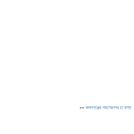
«»
কমলগঞ্জের শমশেরনগর চা বাগানে অতির