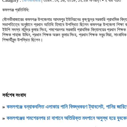
Catagory :
মৌলভীবাজার
| তারিখ : মে, ১৬, ২০১৮, ১২:২৬ অপরাহ্ণ • ২ বার পঠিত
কমলগঞ্জ প্রতিনিধি:
মৌলভীবাজারের কমলগঞ্জ উপজেলার আদমপুর ইউনিয়নের কৃষ্ণচন্দ্র সরকারি প্রাথমিক বিদ্যাল
সভাপতিত্বে অনুষ্ঠানে প্রধান অতিথি হিসাবে উপস্থিত ছিলেন কমলগঞ্জ উপজেলা শিক্ষা 
ইউপি সদস্য মনিন্দ্র কুমার সিংহ, শমশেরনগর সরকারি প্রাথমিক বিদ্যালয়ের প্রধান শিক্ষক স
শিক্ষক শাহাজ উদ্দিন, প্রধান শিক্ষক অরুন কুমার সিংহ, প্রধান শিক্ষক সবুর মিয়া, সাংবাদিক
শিক্ষার্থীবৃন্দ উপস্থিত ছিলেন।
সর্বশেষ সংবাদ
»
কমলগঞ্জে বন্যাকবলিত এলাকায় পানি বিশুদ্ধকরণ ট্যাবলেট, পানির জার
»
কমলগঞ্জের শমশেরনগর চা বাগানে অতিরিক্ত মদপানে অসুস্থ হয়ে যুবকের 