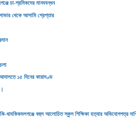
গঞ্জে চা-শ্রমিকদের মানববন্ধন
াভার থেকে আসামি গ্রেপ্তার
রদান
থচলা
 আদালতে ১৫ দিনের কারাদণ্ড
ন।
মকি-ধামকিকমলগঞ্জে বহুল আলোচিত স্কুল শিক্ষিকা হত্যার অভিযোগপত্র দা