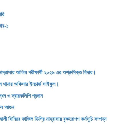
ারি
তার-১
াসায় আলিম পরীক্ষার্থী ২০২৬ এর অশ্রুসিক্ত বিদায়।
ডেল থানার অফিসার ইনচার্জ সাইফুল।
্ধন ও স্বারকলিপি প্রদান
েলে আগুন
িনিয়র ফাজিল ডিগ্রি মাদ্রাসায় বৃক্ষরোপণ কর্মসূচি সম্পন্ন