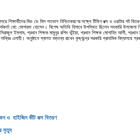
য়ে শিক্ষার্থীদের মিড ডে মিল শতভাগ নিশ্চিতকরণের লক্ষ্যে টিফিন বক্স ও ওয়াটার পট বিত
কর্মকর্তা মো: মোশারফ হোসেন। বিশেষ অতিথি হিসাবে উপস্থিত ছিলেন সহকারি উপজেলা শিক
িরাজুল ইসলাম, প্রধান শিক্ষক মামুনুর রশিদ ভুঁইয়া, প্রধান শিক্ষক মোশাহিদ আলী, প্রধান শি
 শাব্বির এলাহী। অনুষ্ঠানে স্বাগত বক্তব্য রাখেন কৃষ্ণচন্দ্র সরকারি প্রাথমিক বিদ্যালয়ে প্
িকেন ও হাইজিন কীট বক্স বিতরণ
মৃত্যু