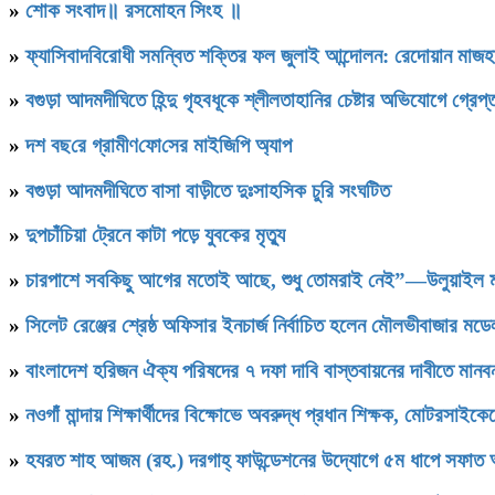
»
শোক সংবাদ॥ রসমোহন সিংহ ॥
»
ফ্যাসিবাদবিরোধী সমন্বিত শক্তির ফল জুলাই আন্দোলন: রেদোয়ান মাজহ
»
বগুড়া আদমদীঘিতে হিন্দু গৃহবধূকে শ্লীলতাহানির চেষ্টার অভিযোগে গ্রেপ্
»
দশ বছ‌রে গ্রামীণ‌ফো‌সের মাইজিপি অ্যাপ
»
বগুড়া আদমদীঘিতে বাসা বাড়ীতে দুঃসাহসিক চুরি সংঘটিত
»
দুপচাঁচিয়া ট্রেনে কাটা পড়ে যুবকের মৃত্যু
»
চারপাশে সবকিছু আগের মতোই আছে, শুধু তোমরাই নেই”—উলুয়াইল মাদ্র
»
সিলেট রেঞ্জের শ্রেষ্ঠ অফিসার ইনচার্জ নির্বাচিত হলেন মৌলভীবাজার ম
»
বাংলাদেশ হরিজন ঐক্য পরিষদের ৭ দফা দাবি বাস্তবায়নের দাবীতে মানবন
»
নওগাঁ মান্দায় শিক্ষার্থীদের বিক্ষোভে অবরুদ্ধ প্রধান শিক্ষক, মোটরসাইক
»
হযরত শাহ আজম (রহ.) দরগাহ্ ফাউন্ডেশনের উদ্যোগে ৫ম ধাপে সফাত আলী স