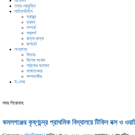
বিনোদন
তথ্য-প্রযুক্তি
লাইফস্টাইল
স্বাস্থ্য
ভ্রমন
সম্পর্ক
পরামর্শ
রান্না-বান্না
রূপচর্চা
অন্যান্য
ফিচার
বিশেষ সংবাদ
পাঠকের মতামত
সাক্ষাতকার
সম্পাদকীয়
ই-সেবা
সময় শিরোনাম:
কমলগঞ্জের কৃষ্ণচন্দ্র প্রাথমিক বিদ্যালয়ে টিফিন বক্স ও ওয়