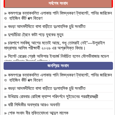
সর্বশেষ সংবাদ
»
কমলগঞ্জে বন্যাকবলিত এলাকায় পানি বিশুদ্ধকরণ ট্যাবলেট, পানির জারিকেন
ও হাইজিন কীট বক্স বিতরণ
»
বগুড়া আদমদীঘিতে বাসা বাড়ীতে দুঃসাহসিক চুরি সংঘটিত
»
দুপচাঁচিয়া ট্রেনে কাটা পড়ে যুবকের মৃত্যু
»
চারপাশে সবকিছু আগের মতোই আছে, শুধু তোমরাই নেই”—উলুয়াইল
মাদ্রাসায় আলিম পরীক্ষার্থী ২০২৬ এর অশ্রুসিক্ত বিদায়।
»
সিলেট রেঞ্জের শ্রেষ্ঠ অফিসার ইনচার্জ নির্বাচিত হলেন মৌলভীবাজার মডেল
থানার অফিসার ইনচার্জ সাইফুল।
জনপ্রিয় সংবাদ
»
বাংলাদেশ হরিজন ঐক্য পরিষদের ৭ দফা দাবি বাস্তবায়নের দাবীতে
মানবন্ধন ও স্বারকলিপি প্রদান
»
কমলগঞ্জে বন্যাকবলিত এলাকায় পানি বিশুদ্ধকরণ ট্যাবলেট, পানির জারিকেন
ও হাইজিন কীট বক্স বিতরণ
»
নওগাঁ মান্দায় শিক্ষার্থীদের বিক্ষোভে অবরুদ্ধ প্রধান শিক্ষক, মোটরসাইকেলে
আগুন
»
বগুড়া আদমদীঘিতে বাসা বাড়ীতে দুঃসাহসিক চুরি সংঘটিত
»
হযরত শাহ আজম (রহ.) দরগাহ্ ফাউন্ডেশনের উদ্যোগে ৫ম ধাপে সফাত
»
উখিয়ায় রোববার রোহিঙ্গা ক্যাম্প পরিদর্শনে সুইডেনের পররাষ্ট্রমন্ত্রী
আলী সিনিয়র ফাজিল ডিগ্রি মাদ্রাসায় বৃক্ষরোপণ কর্মসূচি সম্পন্ন
»
বারী সিদ্দিকীর অবস্থার আরও অবনতি
»
নওগাঁ পত্নীতলা ব্যাটালিয়নের অভিযানে, কষ্টি পাথরের বিষ্ণু মূর্তি উদ্ধার
»
শোক সংবাদ বীর মুক্তিযোদ্ধা আব্দুল মালেক