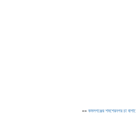
«»
কমলগঞ্জের শমশেরনগর চা বাগানে অতির