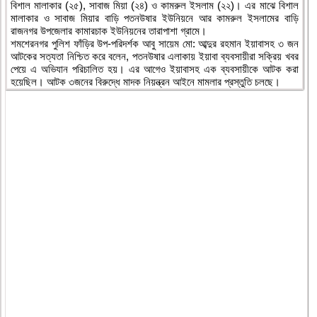
বিশাল মালাকার (২৫), সাবাজ মিয়া (২৪) ও কামরুল ইসলাম (২২)। এর মাঝে বিশাল
মালাকার ও সাবাজ মিয়ার বাড়ি পতনউষার ইউনিয়নে আর কামরুল ইসলামের বাড়ি
রাজনগর উপজেলার কামারচাক ইউনিয়নের তারাপাশা গ্রামে।
শমশেরনগর পুলিশ ফাঁড়ির উপ-পরিদর্শক আবু সায়েম মো: আব্দুর রহমান ইয়াবাসহ ৩ জন
আটকের সত্যতা নিশ্চিত করে বলেন, পতনউষার এলাকায় ইয়াবা ব্যবসায়ীরা সক্রিয় খবর
পেয়ে এ অভিযান পরিচালিত হয়। এর আগেও ইয়াবাসহ এক ব্যবসায়ীকে আটক করা
হয়েছিল। আটক ৩জনের বিরুদ্ধে মাদক নিয়ন্ত্রন আইনে মামলার প্রস্তুতি চলছে।