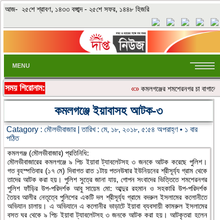
আজ- ২৫শে শ্রাবণ, ১৪৩৩ বঙ্গাব্দ - ২৫শে সফর, ১৪৪৮ হিজরি
MENU
সময় শিরোনাম:
«»
কমলগঞ্জের শমশেরনগর চা বাগানে অত
কমলগঞ্জে ইয়াবাসহ আটক-৩
Catagory :
মৌলভীবাজার
| তারিখ : মে, ১৮, ২০১৮, ৫:৫৪ অপরাহ্ণ • ১ বার
পঠিত
কমলগঞ্জ (মৌলভীবাজার) প্রতিনিধি:
মৌলভীবাজারের কমলগঞ্জে ৯ পিচ ইয়াবা ট্যাবলেটসহ ৩ জনকে আটক করেছে পুলিশ।
গত বৃহস্পতিবার (১৭ মে) দিবাগত রাত ১টায় পতনউষার ইউনিয়নের শ্রীসূর্য্য গ্রাম থেকে
তাদের আটক করা হয়। পুলিশ সুত্রে জানা যায়, গোপন সংবাদের ভিত্তিতে শমশেরনগর
পুলিশ ফাঁড়ির উপ-পরিদর্শক আবু সায়েম মো: আব্দুর রহমান ও সহকারি উপ-পরিদর্শক
তৈয়ব আলীর নেতৃত্বে পুলিশের একটি দল শ্রীসূর্য্য গ্রামে বদরুল ইসলামের কলোনীতে
অভিযান চালায়। এ অভিযানে এ কলোনীর ভাড়াটে ইয়াবা ব্যবসায়ী কামরুল ইসলামের
বসত ঘর থেকে ৯ পিচ ইয়াবা ট্যাবলেটসহ ৩ জনকে আটক করা হয়। আটকৃতরা হলেন