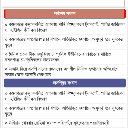
সর্বশেষ সংবাদ
»
কমলগঞ্জে বন্যাকবলিত এলাকায় পানি বিশুদ্ধকরণ ট্যাবলেট, পানির জারিকেন
ও হাইজিন কীট বক্স বিতরণ
»
কমলগঞ্জের শমশেরনগর চা বাগানে অতিরিক্ত মদপানে অসুস্থ হয়ে যুবকের
মৃত্যু
»
দৈনিক ৫০০ টাকা মজুরিসহ চা শ্রমিক ইউনিয়নের নির্বাচনের দাবিতে
কমলগঞ্জে চা-শ্রমিকদের মানববন্ধন
»
এআই দিয়ে এমপি নাসের রহমানের অশ্লীল ভিডিও ছড়ানোর অভিযোগে
সাভার থেকে আসামি গ্রেপ্তার
জনপ্রিয় সংবাদ
»
বগুড়া আদমদীঘি ১শ পিস ট্যাপেন্টাডলসহ একজন গ্রেফতার
»
বগুড়া আদমদীঘি’র ছাতিয়ানগ্রামে সাংসদ মহিত তালুকদার-কে সংবর্ধনা
»
কমলগঞ্জে বন্যাকবলিত এলাকায় পানি বিশুদ্ধকরণ ট্যাবলেট, পানির জারিকেন
প্রদান
ও হাইজিন কীট বক্স বিতরণ
»
কমলগঞ্জে এমপি হাজী মুজিবকে নাগরিক সংবর্ধনা
»
কমলগঞ্জের শমশেরনগর চা বাগানে অতিরিক্ত মদপানে অসুস্থ হয়ে যুবকের
মৃত্যু
»
আন্তর্জাতিক আদিবাসী দিবস ২০২৬: বাংলাদেশের আদিবাসীদের দূর্গম
পথচলা
»
উখিয়ায় রোববার রোহিঙ্গা ক্যাম্প পরিদর্শনে সুইডেনের পররাষ্ট্রমন্ত্রী