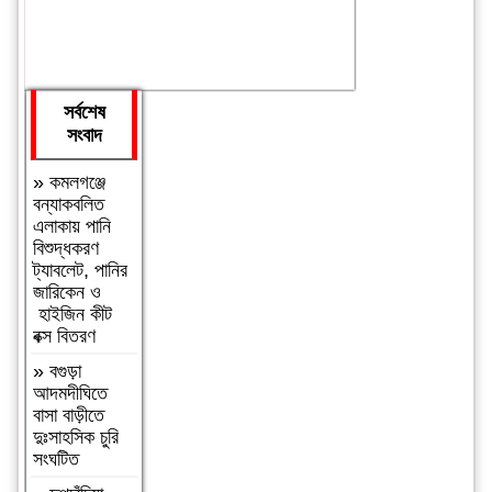
সর্বশেষ
সংবাদ
»
কমলগঞ্জে
বন্যাকবলিত
এলাকায় পানি
বিশুদ্ধকরণ
ট্যাবলেট, পানির
জারিকেন ও
হাইজিন কীট
বক্স বিতরণ
»
বগুড়া
আদমদীঘিতে
বাসা বাড়ীতে
দুঃসাহসিক চুরি
সংঘটিত