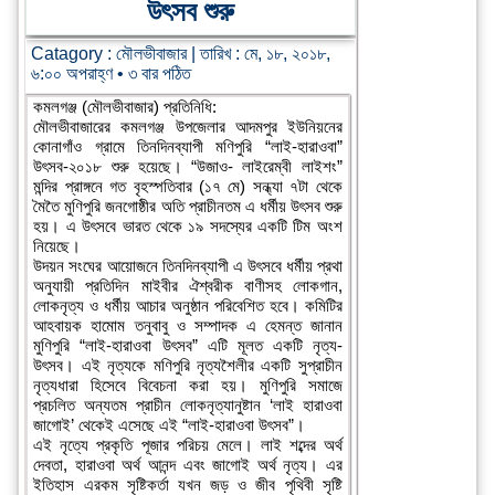
উৎসব শুরু
Catagory :
মৌলভীবাজার
| তারিখ : মে, ১৮, ২০১৮,
৬:০০ অপরাহ্ণ • ৩ বার পঠিত
কমলগঞ্জ (মৌলভীবাজার) প্রতিনিধি:
মৌলভীবাজারের কমলগঞ্জ উপজেলার আদমপুর ইউনিয়নের
কোনাগাঁও গ্রামে তিনদিনব্যাপী মণিপুরি “লাই-হারাওবা”
উৎসব-২০১৮ শুরু হয়েছে। “উজাও- লাইরেম্বী লাইশং”
মন্দির প্রাঙ্গনে গত বৃহস্পতিবার (১৭ মে) সন্ধ্যা ৭টা থেকে
মৈতৈ মুণিপুরি জনগোষ্ঠীর অতি প্রাচীনতম এ ধর্মীয় উৎসব শুরু
হয়। এ উৎসবে ভারত থেকে ১৯ সদস্যের একটি টিম অংশ
নিয়েছে।
উদয়ন সংঘের আয়োজনে তিনদিনব্যাপী এ উৎসবে ধর্মীয় প্রথা
অনুযায়ী প্রতিদিন মাইবীর ঐশ্বরীক বাণীসহ লোকগান,
লোকনৃত্য ও ধর্মীয় আচার অনুষ্ঠান পরিবেশিত হবে। কমিটির
আহবায়ক হামোম তনুবাবু ও সম্পাদক এ হেমন্ত জানান
মুণিপুরি “লাই-হারাওবা উৎসব” এটি মূলত একটি নৃত্য-
উৎসব। এই নৃত্যকে মণিপুরি নৃত্যশৈলীর একটি সুপ্রাচীন
নৃত্যধারা হিসেবে বিবেচনা করা হয়। মুণিপুরি সমাজে
প্রচলিত অন্যতম প্রাচীন লোকনৃত্যানুষ্টান ‘লাই হারাওবা
জাগোই’ থেকেই এসেছে এই “লাই-হারাওবা উৎসব”।
এই নৃত্যে প্রকৃতি পূজার পরিচয় মেলে। লাই শব্দের অর্থ
দেবতা, হারাওবা অর্থ আনন্দ এবং জাগোই অর্থ নৃত্য। এর
ইতিহাস এরকম সৃষ্টিকর্তা যখন জড় ও জীব পৃথিবী সৃষ্টি