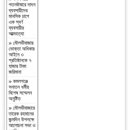
আলী সিনিয়র
পতনঊষারে দাদন
ফাজিল ডিগ্রি
ব্যবসায়ীদের
মাদ্রাসায়
মানসিক চাপে
বৃক্ষরোপণ
এক স্বর্ণ
কর্মসূচি সম্পন্ন
ব্যবসায়ীর
আত্মহত্যা
»
নওগাঁ
পত্নীতলা
»
মৌলভীবাজার
ব্যাটালিয়নের
ভোক্তা অধিকার
অভিযানে, কষ্টি
আইনে ৩
পাথরের বিষ্ণু
প্রতিষ্ঠানকে ৭
মূর্তি উদ্ধার
হাজার টাকা
জরিমানা
»
চট্টগ্রাম
নাগরিক
»
কমলগঞ্জে
ফোরামের
সনাতন ধর্মীয়
প্রতিষ্ঠাবার্ষিকীতে
বিশেষ সম্মেলন
ব‍্যারিস্টার
অনুষ্টিত
মনোয়ার-
চট্টগ্রামের
»
মৌলভীবাজারে
পরিকল্পিত
তারেক রহমানের
উন্নয়নে নাগরিক
জন্মদিন উপলক্ষে
ফোরাম কাজ
আলোচনা সভা ও