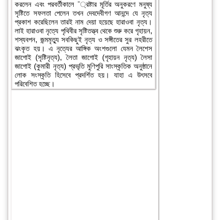
করলেন এবং পরবর্তীকালে ¯্রষ্টার মূর্তির অনুকরণে মনুষ্য
সৃষ্টিতে সফলতা পেলেন তখন দেবদেবীগণ আনন্দে যে নৃত্য
প্রকাশ করেছিলেন তারই নাম দেয়া হয়েছে হারাওবা নৃত্য।
লাই হারাওবা নৃত্যে পৃথিবীর সৃষ্টিতত্ত্ব থেকে শুরু করে গৃহায়ন,
শস্যবপন, জন্মমৃত্যু সবকিছুই নৃত্য ও সঙ্গীতের সুর লহরীতে
ঝংকৃত হয়। এ নৃত্যের আঙ্গিক অংশগুলো যেমন লৈশেস
জাগোই (সৃষ্টিনৃত্য), লৈতা জাগোই (গৃহায়ন নৃত্য) লৈসা
জাগোই (কুমারী নৃত্য) প্রভৃতি মুণিপুরি সাংস্কৃতিক অনুষ্ঠানে
লোক সংস্কৃতি হিসেবে প্রদর্শিত হয়। যাহা এ উৎসবে
পরিবেশিত হচ্ছে।