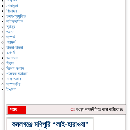
শিক্ষাঙ্গন
খেলাধুলা
বিনোদন
তথ্য-প্রযুক্তি
লাইফস্টাইল
স্বাস্থ্য
ভ্রমন
সম্পর্ক
পরামর্শ
রান্না-বান্না
রূপচর্চা
অন্যান্য
ফিচার
বিশেষ সংবাদ
পাঠকের মতামত
সাক্ষাতকার
সম্পাদকীয়
ই-সেবা
সময়
«»
বগুড়া আদমদীঘিতে বাসা বাড়ীতে দুঃসাহস
শিরোনাম:
কমলগঞ্জে মণিপুরি “লাই-হারাওবা”