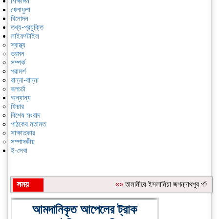
শিক্ষাঙ্গন
খেলাধুলা
বিনোদন
তথ্য-প্রযুক্তি
লাইফস্টাইল
স্বাস্থ্য
ভ্রমন
সম্পর্ক
পরামর্শ
রান্না-বান্না
রূপচর্চা
অন্যান্য
ফিচার
বিশেষ সংবাদ
পাঠকের মতামত
সাক্ষাতকার
সম্পাদকীয়
ই-সেবা
সময়
«»
‎তালামীযে ইসলামিয়া জগন্নাথপুর পশ্চিম উ
শিরোনাম:
আমদানিকৃত আপেলের ট্রাক