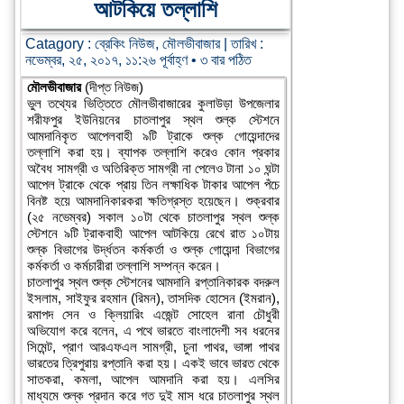
আটকিয়ে তল্লাশি
Catagory :
ব্রেকিং নিউজ
,
মৌলভীবাজার
| তারিখ :
নভেম্বর, ২৫, ২০১৭, ১১:২৬ পূর্বাহ্ণ • ৩ বার পঠিত
মৌলভীবাজার
(দীপ্ত নিউজ)
ভুল তথ্যের ভিত্তিতে মৌলভীবাজারের কুলাউড়া উপজেলার
শরীফপুর ইউনিয়নের চাতলাপুর স্থল শুল্ক স্টেশনে
আমদানিকৃত আপেলবাহী ৯টি ট্রাকে শুল্ক গোয়েন্দাদের
তল্লাশি করা হয়। ব্যাপক তল্লাশি করেও কোন প্রকার
অবৈধ সামগ্রী ও অতিরিক্ত সামগ্রী না পেলেও টানা ১০ ঘন্টা
আপেল ট্রাকে থেকে প্রায় তিন লক্ষাধিক টাকার আপেল পঁচে
বিনষ্ট হয়ে আমদানিকারকরা ক্ষতিগ্রস্ত হয়েছেন। শুক্রবার
(২৫ নভেম্বর) সকাল ১০টা থেকে চাতলাপুর স্থল শুল্ক
স্টেশনে ৯টি ট্রাকবাহী আপেল আটকিয়ে রেখে রাত ১০টায়
শুল্ক বিভাগের উর্দ্ধতন কর্মকর্তা ও শুল্ক গোয়েন্দা বিভাগের
কর্মকর্তা ও কর্মচারীরা তল্লাশি সম্পন্ন করেন।
চাতলাপুর স্থল শুল্ক স্টেশনের আমদানি রপ্তানিকারক বদরুল
ইসলাম, সাইফুর রহমান (রিমন), তাসদিক হোসেন (ইমরান),
রমাপদ সেন ও ক্লিয়ারিং এজেন্ট সোহেল রানা চৌধুরী
অভিযোগ করে বলেন, এ পথে ভারতে বাংলাদেশী সব ধরনের
সিমেন্ট, প্রাণ আরএফএল সামগ্রী, চুনা পাথর, ভাঙ্গা পাথর
ভারতের ত্রিপুরায় রপ্তানি করা হয়। একই ভাবে ভারত থেকে
সাতকরা, কমলা, আপেল আমদানি করা হয়। এলসির
মাধ্যমে শুল্ক প্রদান করে গত দুই মাস ধরে চাতলাপুর স্থল