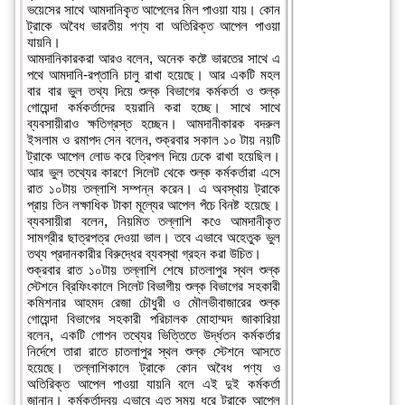
ভয়েসের সাথে আমদানিকৃত আপেলের মিল পাওয়া যায়। কোন
ট্রাকে অবৈধ ভারতীয় পণ্য বা অতিরিক্ত আপেল পাওয়া
যায়নি।
আমদানিকারকরা আরও বলেন, অনেক কষ্টে ভারতের সাথে এ
পথে আমদানি-রপ্তানি চালু রাখা হয়েছে। আর একটি মহল
বার বার ভুল তথ্য দিয়ে শুল্ক বিভাগের কর্মকর্তা ও শুল্ক
গোয়েন্দা কর্মকর্তাদের হয়রানি করা হচ্ছে। সাথে সাথে
ব্যবসায়ীরাও ক্ষতিগ্রস্ত হচ্ছেন। আমদানীকারক বদরুল
ইসলাম ও রমাপদ সেন বলেন, শুক্রবার সকাল ১০ টায় নয়টি
ট্রাকে আপেল লোড করে ত্রিপল দিয়ে ঢেকে রাখা হয়েছিল।
আর ভুল তথ্যের কারণে সিলেট থেকে শুল্ক কর্মকর্তারা এসে
রাত ১০টায় তল্লাশি সম্পন্ন করেন। এ অবস্থায় ট্রাকে
প্রায় তিন লক্ষাধিক টাকা মূল্যের আপেল পঁচে বিনষ্ট হয়েছে।
ব্যবসায়ীরা বলেন, নিয়মিত তল্লাশি কওে আমদানীকৃত
সামগ্রীর ছাত্রপত্র দেওয়া ভাল। তবে এভাবে অহেতুক ভুল
তথ্য প্রদানকারীর বিরুদ্ধের ব্যবস্থা গ্রহন করা উচিত।
শুক্রবার রাত ১০টায় তল্লাশি শেষে চাতলাপুর স্থল শুল্ক
স্টেশনে ব্রিফিংকালে সিলেট বিভাগীয় শুল্ক বিভাগের সহকারী
কমিশনার আহমদ রেজা চৌধুরী ও মৌলভীবাজারের শুল্ক
গোয়েন্দা বিভাগের সহকারী পরিচালক মোহাম্মদ জাকারিয়া
বলেন, একটি গোপন তথ্যের ভিত্তিতে উর্দ্ধতন কর্মকর্তার
নির্দেশে তারা রাতে চাতলাপুর স্থল শুল্ক স্টেশনে আসতে
হয়েছে। তল্লাশিকালে ট্রাকে কোন অবৈধ পণ্য ও
অতিরিক্ত আপেল পাওয়া যায়নি বলে এই দুই কর্মকর্তা
জানান। কর্মকর্তাদ্বয় এভাবে এত সময় ধরে ট্রাকে আপেল