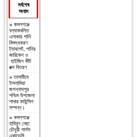
সর্বশেষ
সংবাদ
»
কমলগঞ্জে
বন্যাকবলিত
এলাকায় পানি
বিশুদ্ধকরণ
ট্যাবলেট, পানির
জারিকেন ও
হাইজিন কীট
বক্স বিতরণ
»
‎তালামীযে
ইসলামিয়া
জগন্নাথপুর
পশ্চিম উপজেলা
শাখার কাউন্সিল
সম্পন্ন।
»
কমলগঞ্জে
হাবিবুন নেছা
চৌধুরী গার্লস
একাডেমি