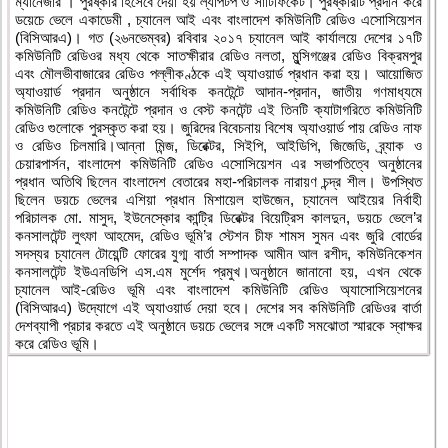
ম্যানেজার । পুরষ্কার হিসেবে দেয়া হয় ল্যাপটপ ও সার্টিফিকেট। পুরষ্কারটি প্রদান করে
ডয়েচে ভেলে একাডেমী , চ্যানেল আই এবং বাংলাদেশ কমিউনিটি রেডিও এসোসিয়েশন
(বিসিআরএ)। গত (২৬নভেম্বর) রবিবার ২০১৭ চ্যানেল আই কার্যালয়ে দেশের ১৭টি
কমিউনিটি রেডিওর মধ্য থেকে সাতক্ষীরার রেডিও নলতা, মুন্সিগঞ্জের রেডিও বিক্রমপুর
এবং মৌলভীবাজারের রেডিও পল্লীকণ্ঠকে এই অ্যাওয়ার্ড প্রধান করা হয়। আয়োজিত
অ্যাওয়ার্ড প্রদান অনুষ্ঠানে সর্বাধিক কনটেন্টে আদান-প্রদান, জাতীয় গণমাধ্যমে
কমিউনিটি রেডিও কনটেন্টে প্রদান ও বেস্ট কনটেন্ট এই তিনটি ক্যাটাগরিতে কমিউনিটি
রেডিও গুলোকে পুরস্কৃত করা হয়। জুরিদের বিবেচনায় বিশেষ অ্যাওয়ার্ড পায় রেডিও নাফ
ও রেডিও চিলমারি।আন্না মিন্জ, ডিরেক্টর, সিইপি, আইডিপি, জিজেডি, ব্র্যাক ও
চেয়ারপার্সন, বাংলাদেশ কমিউনিটি রেডিও এসোসিয়েশন এর সভাপতিত্বে অনুষ্ঠানের
প্রধান অতিথি ছিলেন বাংলাদেশ বেতারের মহা-পরিচালক নারায়ণ চন্দ্র শীল। উপস্থিত
ছিলেন ডয়চে ভেলের এশিয়া প্রধান মিশায়েল হাউজেন, চ্যানেল আইয়ের নির্বাহী
পরিচালক মো. মাসুদ, ইউনেস্কোর কান্ট্রি ডিরেক্টর বিয়েট্রিস কালদুন, ডয়চে ভেলে’র
কনসালটেন্ট লুৎফা আহমেদ, রেডিও ভূমি’র স্টেশন চীফ শামস সুমন এবং জুরি বোর্ডের
সদস্যর চ্যানেল টোয়েন্টি ফোরের যুগ্ম বার্তা সম্পাদক আমীন আল রশীদ, কমিউনিকেশন
কনসালটেন্ট ইউএনডিপি এস.এম মুর্শেদ প্রমুখ।অনুষ্ঠানে জানানো হয়, এখন থেকে
চ্যানেল আই-রেডিও ভূমি এবং বাংলাদেশ কমিউনিটি রেডিও অ্যাসোসিয়েশনের
(বিসিআরএ) উদ্যোগে এই অ্যাওয়ার্ড দেয়া হবে। দেশের সব কমিউনিটি রেডিওর বার্তা
দেশব্যাপী প্রচার করতে এই অনুষ্ঠানে ডয়চে ভেলের সঙ্গে একটি সমঝোতা স্মারকে স্বাক্ষর
করে রেডিও ভূমি।