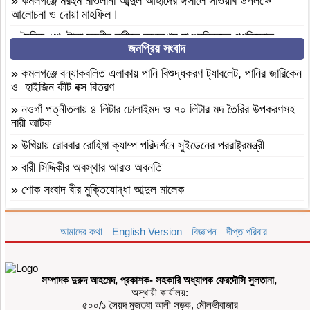
»
কমলগঞ্জে মরহুম মাওলানা আব্দুল আহাদের ঈসালে সাওয়াব উপলক্ষে
আলোচনা ও দোয়া মাহফিল।
»
দৈনিক ৫শ টাকা মজুরীর দাবীতে বড়লেখায় চা শ্রমিকদের গণবিক্ষোভ
জনপ্রিয় সংবাদ
»
কমলগঞ্জের শমশেরনগর চা বাগানে অতিরিক্ত মদপানে অসুস্থ হয়ে যুবকের
মৃত্যু
»
কমলগঞ্জে বন্যাকবলিত এলাকায় পানি বিশুদ্ধকরণ ট্যাবলেট, পানির জারিকেন
ও হাইজিন কীট বক্স বিতরণ
»
দৈনিক ৫০০ টাকা মজুরিসহ চা শ্রমিক ইউনিয়নের নির্বাচনের দাবিতে
কমলগঞ্জে চা-শ্রমিকদের মানববন্ধন
»
নওগাঁ পত্নীতলায় ৪ লিটার চোলাইমদ ও ৭০ লিটার মদ তৈরির উপকরণসহ
নারী আটক
»
এআই দিয়ে এমপি নাসের রহমানের অশ্লীল ভিডিও ছড়ানোর অভিযোগে
সাভার থেকে আসামি গ্রেপ্তার
»
উখিয়ায় রোববার রোহিঙ্গা ক্যাম্প পরিদর্শনে সুইডেনের পররাষ্ট্রমন্ত্রী
»
বগুড়া আদমদীঘি ১শ পিস ট্যাপেন্টাডলসহ একজন গ্রেফতার
»
বারী সিদ্দিকীর অবস্থার আরও অবনতি
»
বগুড়া আদমদীঘি’র ছাতিয়ানগ্রামে সাংসদ মহিত তালুকদার-কে সংবর্ধনা
»
শোক সংবাদ বীর মুক্তিযোদ্ধা আব্দুল মালেক
প্রদান
»
মৃত্যুবাষির্কী মোহাম্মদ ইলিয়াছ
»
কমলগঞ্জে এমপি হাজী মুজিবকে নাগরিক সংবর্ধনা
আমাদের কথা
English Version
বিজ্ঞাপন
দীপ্ত পরিবার
»
কমলগঞ্জে পতনঊষারে দাদন ব্যবসায়ীদের মানসিক চাপে এক স্বর্ণ ব্যবসায়ীর
»
আন্তর্জাতিক আদিবাসী দিবস ২০২৬: বাংলাদেশের আদিবাসীদের দূর্গম
আত্মহত্যা
পথচলা
»
মৌলভীবাজার ভোক্তা অধিকার আইনে ৩ প্রতিষ্ঠানকে ৭ হাজার টাকা
সম্পাদক দুরুদ আহমেদ, প্রকাশক- সহকারি অধ্যাপক ফেরদৌসি সুলতানা,
»
বগুড়া আদমদীঘিতে মাদকবিরোধী অভিযানে ৩ জন গ্রেফতার, ভ্রাম্যমাণ
জরিমানা
অস্থায়ী কার্যালয়:
আদালতে ১৫ দিনের কারাদণ্ড
»
কমলগঞ্জে সনাতন ধর্মীয় বিশেষ সম্মেলন অনুষ্টিত
৫০০/১ সৈয়দ মুজতবা আলী সড়ক, মৌলভীবাজার