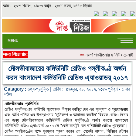
আজ- ২৬শে শ্রাবণ, ১৪৩৩ বঙ্গাব্দ - ২৬শে সফর, ১৪৪৮ হিজরি
MENU
সময় শিরোনাম:
«»
নওগাঁ পত্নীতলায় ৪ লিটার চোলাই
মৌলভীবাজারের কমিউনিটি রেডিও পল্লীকণ্ঠ অর্জন
করল বাংলাদেশ কমিউনিটি রেডিও এ্যাওয়াডর্ ২০১৭
Catagory :
তথ্য-প্রযুক্তি
| তারিখ : নভেম্বর, ২৮, ২০১৭, ৯:২৯ পূর্বাহ্ণ • ৫ বার
পঠিত
মৌলভীবাজার প্রতিনিধি
রেডিও পল্লীকণ্ঠের কারিগরি প্রযোজক বিপ্লব কান্তি দেব এর গ্রন্থনা ও প্রযোজনায়
এবং আঁখি পালিত এর উপস্থাপনায় ‘ভূমিকম্প ও আমাদের করণীয়’ বিষয়ক রেডিও ফিচার
এর জন্য মৌলভীবাজারের কমিউনিটি রেডিও পল্লীকণ্ঠ অর্জন করলো বাংলাদেশ
কমিউনিটি রেডিও এ্যাওয়ার্ড ২০১৭ তে “বেস্ট কনটেন্ট অব কমিউনিটি রেডিও পুরষ্কার”।
রেডিও পল্লীকণ্ঠের পক্ষে পুরষ্কার গ্রহণ করেন মো. মেহেদী হাসান, সিনিয়র স্টেশন