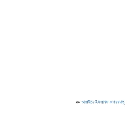
«»
‎তালামীযে ইসলামিয়া জগন্নাথপুর পশ