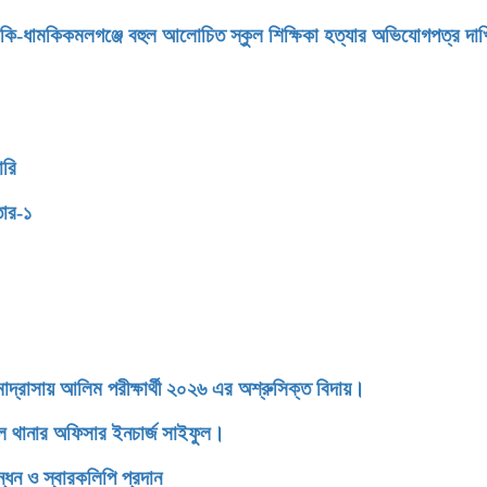
মকি-ধামকিকমলগঞ্জে বহুল আলোচিত স্কুল শিক্ষিকা হত্যার অভিযোগপত্র দা
ারি
তার-১
াসায় আলিম পরীক্ষার্থী ২০২৬ এর অশ্রুসিক্ত বিদায়।
ডেল থানার অফিসার ইনচার্জ সাইফুল।
্ধন ও স্বারকলিপি প্রদান