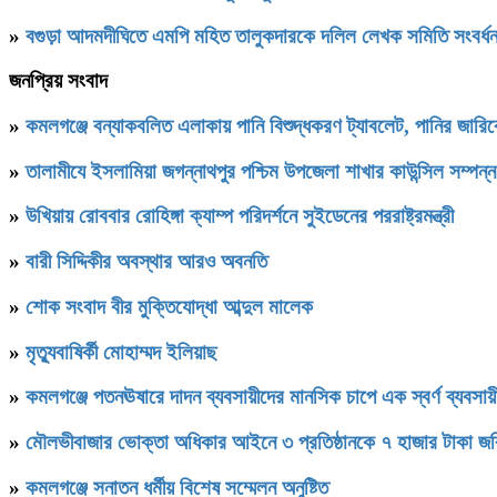
»
বগুড়া আদমদীঘিতে এমপি মহিত তালুকদারকে দলিল লেখক সমিতি 
জনপ্রিয় সংবাদ
»
কমলগঞ্জে বন্যাকবলিত এলাকায় পানি বিশুদ্ধকরণ ট্যাবলেট, পানির জার
»
‎তালামীযে ইসলামিয়া জগন্নাথপুর পশ্চিম উপজেলা শাখার কাউন্সিল সম্পন্
»
উখিয়ায় রোববার রোহিঙ্গা ক্যাম্প পরিদর্শনে সুইডেনের পররাষ্ট্রমন্ত্রী
»
বারী সিদ্দিকীর অবস্থার আরও অবনতি
»
শোক সংবাদ বীর মুক্তিযোদ্ধা আব্দুল মালেক
»
মৃত্যুবাষির্কী মোহাম্মদ ইলিয়াছ
»
কমলগঞ্জে পতনঊষারে দাদন ব্যবসায়ীদের মানসিক চাপে এক স্বর্ণ ব্যবসায়ী
»
মৌলভীবাজার ভোক্তা অধিকার আইনে ৩ প্রতিষ্ঠানকে ৭ হাজার টাকা জর
»
কমলগঞ্জে সনাতন ধর্মীয় বিশেষ সম্মেলন অনুষ্টিত