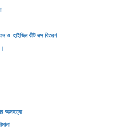
সংবর্ধনা
িকেন ও হাইজিন কীট বক্স বিতরণ
ন।
র আত্মহত্যা
িমানা