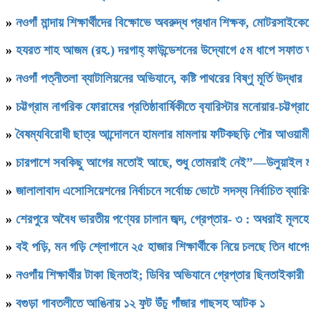
»
নওগাঁ মান্দায় শিক্ষার্থীদের বিক্ষোভে অবরুদ্ধ প্রধান শিক্ষক, মোটরসাইক
»
হযরত শাহ আজম (রহ.) দরগাহ্ ফাউন্ডেশনের উদ্যোগে ৫ম ধাপে সফাত আলী স
»
নওগাঁ পত্নীতলা ব্যাটালিয়নের অভিযানে, কষ্টি পাথরের বিষ্ণু মূর্তি উদ্ধার
»
চট্টগ্রাম নাগরিক ফোরামের প্রতিষ্ঠাবার্ষিকীতে ব‍্যারিস্টার মনোয়ার-চট্
»
বৈষম্যবিরোধী ছাত্র আন্দোলনে হামলার মামলায় ফটিকছড়ি পৌর আওয়ামী
»
চারপাশে সবকিছু আগের মতোই আছে, শুধু তোমরাই নেই”—উলুয়াইল মাদ্রা
»
জালালাবাদ এসোসিয়েশনের নির্বাচনে সর্বোচ্চ ভোটে সদস্য নির্বাচিত ব্যা
»
শেরপুরে অবৈধ ভারতীয় পণ্যের চালান জব্দ, গ্রেপ্তার- ৩ : অধরাই মূলহ
»
বই পড়ি, মন গড়ি শ্লোগানে ২৫ হাজার শিক্ষার্থীকে নিয়ে চলছে তিন ধাপ
»
নওগাঁয় শিক্ষার্থীর টাকা ছিনতাই; ডিবির অভিযানে গ্রেপ্তার ছিনতাইকারী
»
বগুড়া গাবতলীতে আঙিনায় ১২ ফুট উঁচু গাঁজার গাছসহ আটক ১