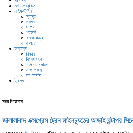
বিনোদন
তথ্য-প্রযুক্তি
লাইফস্টাইল
স্বাস্থ্য
ভ্রমন
সম্পর্ক
পরামর্শ
রান্না-বান্না
রূপচর্চা
অন্যান্য
ফিচার
বিশেষ সংবাদ
পাঠকের মতামত
সাক্ষাতকার
সম্পাদকীয়
ই-সেবা
সময় শিরোনাম:
জালালাবাদ এক্সপ্রেস ট্রেন লাইনচ্যুতের আড়াই ঘন্টাপর স