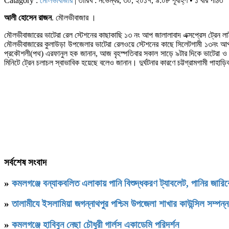
Catagory :
মৌলভীবাজার
| তারিখ : নভেম্বর, ৩০, ২০১৭, ৯:০৮ পূর্বাহ্ণ • ১ বার পঠিত
আলী হোসেন রাজন
. মৌলভীবাজার ।
মৌলভীবাজারের ভাটেরা রেল স্টেশনের কাছাকাছি ১৩ নং আপ জালালাবাদ এক্সপ্রেস ট্রেন লা
মৌলভীবাজারের কুলাউড়া উপজেলার ভাটেরা রেলওয়ে স্টেশনের কাছে সিলেটগামী ১৩নং আপ জাল
প্রকৌশলী(পথ) এরফানুল হক জানান, আজ বৃহস্পতিবার সকাল সাড়ে ৯টার দিকে ভাটেরা ও মা
মিনিটে ট্রেন চলাচল স্বাভাবিক হয়েছে বলেও জানান। দুর্ঘটনার কারণে চট্টগ্রামগামী পাহ
সর্বশেষ সংবাদ
»
কমলগঞ্জে বন্যাকবলিত এলাকায় পানি বিশুদ্ধকরণ ট্যাবলেট, পানির জার
»
‎তালামীযে ইসলামিয়া জগন্নাথপুর পশ্চিম উপজেলা শাখার কাউন্সিল সম্পন্
»
কমলগঞ্জে হাবিবুন নেছা চৌধুরী গার্লস একাডেমি পরিদর্শন