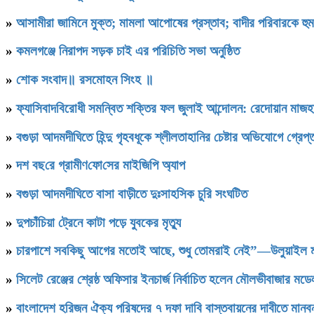
»
আসামীরা জামিনে মুক্ত; মামলা আপোষের প্রস্তাব; বাদীর পরিবারকে হু
»
কমলগঞ্জে নিরাপদ সড়ক চাই এর পরিচিতি সভা অনুষ্ঠিত
»
শোক সংবাদ॥ রসমোহন সিংহ ॥
»
ফ্যাসিবাদবিরোধী সমন্বিত শক্তির ফল জুলাই আন্দোলন: রেদোয়ান মাজহ
»
বগুড়া আদমদীঘিতে হিন্দু গৃহবধূকে শ্লীলতাহানির চেষ্টার অভিযোগে গ্রেপ্
»
দশ বছ‌রে গ্রামীণ‌ফো‌সের মাইজিপি অ্যাপ
»
বগুড়া আদমদীঘিতে বাসা বাড়ীতে দুঃসাহসিক চুরি সংঘটিত
»
দুপচাঁচিয়া ট্রেনে কাটা পড়ে যুবকের মৃত্যু
»
চারপাশে সবকিছু আগের মতোই আছে, শুধু তোমরাই নেই”—উলুয়াইল মাদ্র
»
সিলেট রেঞ্জের শ্রেষ্ঠ অফিসার ইনচার্জ নির্বাচিত হলেন মৌলভীবাজার ম
»
বাংলাদেশ হরিজন ঐক্য পরিষদের ৭ দফা দাবি বাস্তবায়নের দাবীতে মানবন