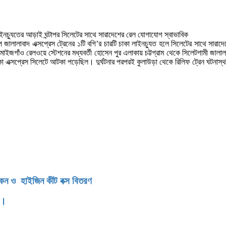
ইনচ্যুতের আড়াই ঘন্টাপর সিলেটের সাথে সারাদেশের রেল যোগাযোগ স্বাভাবিক
ালাবাদ এক্সপ্রেস ট্রেনের ১টি বগি’র চারটি চাকা লাইনচ্যুত হলে সিলেটের সাথে সারাদেশ
ইজগাঁও রেলওয়ে স্টেশনের মধ্যবর্তী হোসেন পুর এলাকায় চট্টগ্রাম থেকে সিলেটগামী জালা
াড়িকা এক্সপ্রেস সিলেটে আটকা পড়েছিল। দুর্ঘটনার পরপরই কুলাউড়া থেকে রিলিফ ট্রেন ঘটনাস
িকেন ও হাইজিন কীট বক্স বিতরণ
ন।