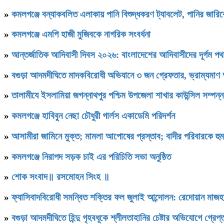
»
কমলগঞ্জে বন্যাকবলিত এলাকায় পানি বিশুদ্ধকরণ ট্যাবলেট, পানির জার
»
কমলগঞ্জে এমপি হাজী মুজিবকে নাগরিক সংবর্ধনা
»
আন্তর্জাতিক আদিবাসী দিবস ২০২৬: বাংলাদেশের আদিবাসীদের দূর্গম প
»
বগুড়া আদমদীঘিতে মাদকবিরোধী অভিযানে ৩ জন গ্রেফতার, ভ্রাম্যমাণ
»
‎তালামীযে ইসলামিয়া জগন্নাথপুর পশ্চিম উপজেলা শাখার কাউন্সিল সম্পন্
»
কমলগঞ্জে হাবিবুন নেছা চৌধুরী গার্লস একাডেমি পরিদর্শন
»
আসামীরা জামিনে মুক্ত; মামলা আপোষের প্রস্তাব; বাদীর পরিবারকে হু
»
কমলগঞ্জে নিরাপদ সড়ক চাই এর পরিচিতি সভা অনুষ্ঠিত
»
শোক সংবাদ॥ রসমোহন সিংহ ॥
»
ফ্যাসিবাদবিরোধী সমন্বিত শক্তির ফল জুলাই আন্দোলন: রেদোয়ান মাজহ
»
বগুড়া আদমদীঘিতে হিন্দু গৃহবধূকে শ্লীলতাহানির চেষ্টার অভিযোগে গ্রেপ্