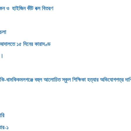
িকেন ও হাইজিন কীট বক্স বিতরণ
থচলা
 আদালতে ১৫ দিনের কারাদণ্ড
ন।
মকি-ধামকিকমলগঞ্জে বহুল আলোচিত স্কুল শিক্ষিকা হত্যার অভিযোগপত্র দা
ারি
তার-১