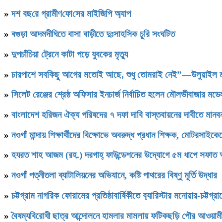
»
দশ বছ‌রে গ্রামীণ‌ফো‌সের মাইজিপি অ্যাপ
»
বগুড়া আদমদীঘিতে বাসা বাড়ীতে দুঃসাহসিক চুরি সংঘটিত
»
দুপচাঁচিয়া ট্রেনে কাটা পড়ে যুবকের মৃত্যু
»
চারপাশে সবকিছু আগের মতোই আছে, শুধু তোমরাই নেই”—উলুয়াইল মাদ্র
»
সিলেট রেঞ্জের শ্রেষ্ঠ অফিসার ইনচার্জ নির্বাচিত হলেন মৌলভীবাজার ম
»
বাংলাদেশ হরিজন ঐক্য পরিষদের ৭ দফা দাবি বাস্তবায়নের দাবীতে মানবন
»
নওগাঁ মান্দায় শিক্ষার্থীদের বিক্ষোভে অবরুদ্ধ প্রধান শিক্ষক, মোটরসাইক
»
হযরত শাহ আজম (রহ.) দরগাহ্ ফাউন্ডেশনের উদ্যোগে ৫ম ধাপে সফাত আলী স
»
নওগাঁ পত্নীতলা ব্যাটালিয়নের অভিযানে, কষ্টি পাথরের বিষ্ণু মূর্তি উদ্ধার
»
চট্টগ্রাম নাগরিক ফোরামের প্রতিষ্ঠাবার্ষিকীতে ব‍্যারিস্টার মনোয়ার-চট্
»
বৈষম্যবিরোধী ছাত্র আন্দোলনে হামলার মামলায় ফটিকছড়ি পৌর আওয়ামী