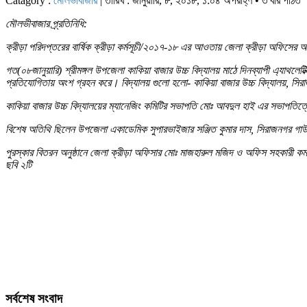
Catagory :
মৌলভীবাজার
| তারিখ : জানুয়ারি, ৮, ২০১৮, ১:০৪ অপরাহ্ণ • ৩ বার পঠিত
মৌলভীবাজার প্র্রতিনিধি:
ক্রীড়া পরিদপ্তরের বার্ষিক ক্রীড়া কর্মসূচী/২০১৭-১৮ এর আওতায় জেলা ক্রীড়া অফিসের আ
গত(০৮জানুয়ারি) শ্রীমঙ্গল উপজেলা কাকিয়া বাজার উচ্চ বিদ্যালয় মাঠে দিনব্যাপী এ্যাথলেটি
প্রতিযোগিতায় অংশ গ্রহন করে। বিদ্যালয় গুলো হলো- কাকিয়া বাজার উচ্চ বিদ্যালয়, সিরাজ
কাকিয়া বাজার উচ্চ বিদ্যালয়ের ম্যানেজিং কমিটির সভাপতি মোঃ আবদুল হাই এর সভাপতিত্বে 
বিশেষ অতিথি ছিলেন উপজেলা একাডেমিক সুপারভাইজার সঞ্জিত কুমার দাস, সিরাজনগর গাউছি
পুরস্কার বিতরন অনুষ্ঠানে জেলা ক্রীড়া অফিসার মোঃ মাজহারুল মজিদ ও অফিস সহকারী কমল অ
ছবি ২টি
সর্বশেষ সংবাদ