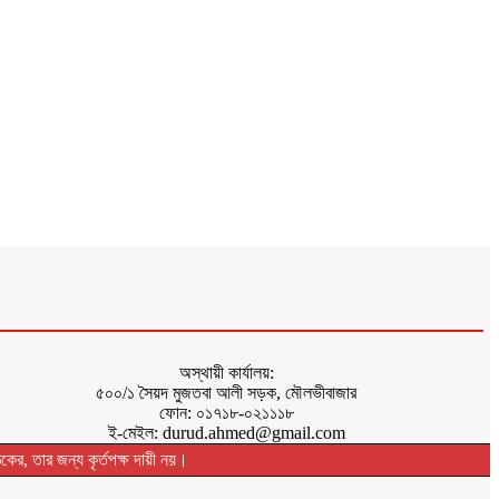
অস্থায়ী কার্যালয়:
৫০০/১ সৈয়দ মুজতবা আলী সড়ক, মৌলভীবাজার
ফোন: ০১৭১৮-০২১১১৮
ই-মেইল: durud.ahmed@gmail.com
ের, তার জন্য কৃর্তপক্ষ দায়ী নয়।