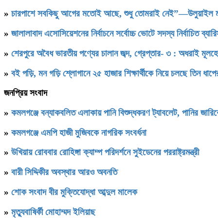
»
চারপাশে সবকিছু আগের মতোই আছে, শুধু তোমরাই নেই”—উলুয়াইল মাদ্রা
»
জালালাবাদ এসোসিয়েশনের নির্বাচনে সর্বোচ্চ ভোটে সদস্য নির্বাচিত ব্যা
»
শেরপুরে অবৈধ ভারতীয় পণ্যের চালান জব্দ, গ্রেপ্তার- ৩ : অধরাই মূলহ
»
বই পড়ি, মন গড়ি শ্লোগানে ২৫ হাজার শিক্ষার্থীকে নিয়ে চলছে তিন ধাপ
জনপ্রিয় সংবাদ
»
কমলগঞ্জে বন্যাকবলিত এলাকায় পানি বিশুদ্ধকরণ ট্যাবলেট, পানির জার
»
কমলগঞ্জে এমপি হাজী মুজিবকে নাগরিক সংবর্ধনা
»
উখিয়ায় রোববার রোহিঙ্গা ক্যাম্প পরিদর্শনে সুইডেনের পররাষ্ট্রমন্ত্রী
»
বারী সিদ্দিকীর অবস্থার আরও অবনতি
»
শোক সংবাদ বীর মুক্তিযোদ্ধা আব্দুল মালেক
»
মৃত্যুবাষির্কী মোহাম্মদ ইলিয়াছ