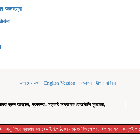
র আত্মহত্যা
িমানা
ি
আমাদের কথা
English Version
বিজ্ঞাপন
দীপ্ত পরিবার
পাদক দুরুদ আহমেদ, প্রকাশক- সহকারি অধ্যাপক ফেরদৌসি সুলতানা,
বিনা অনুমতিতে ব্যবহার করা বেআইনি,পাঠকের মতামত বিভাগে প্রচারিত মতামত একান্তই পাঠক