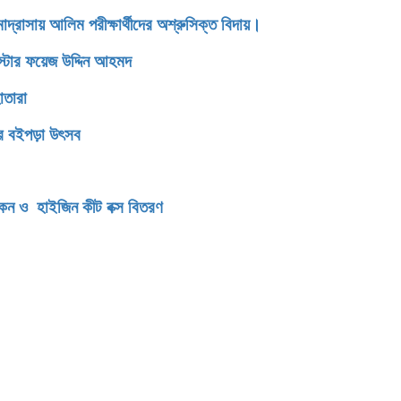
সায় আলিম পরীক্ষার্থীদের অশ্রুসিক্ত বিদায়।
রিস্টার ফয়েজ উদ্দিন আহমদ
োতারা
ের বইপড়া উৎসব
িকেন ও হাইজিন কীট বক্স বিতরণ