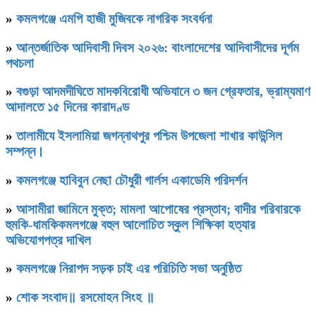
»
কমলগঞ্জে এমপি হাজী মুজিবকে নাগরিক সংবর্ধনা
»
আন্তর্জাতিক আদিবাসী দিবস ২০২৬: বাংলাদেশের আদিবাসীদের দূর্গম
পথচলা
»
বগুড়া আদমদীঘিতে মাদকবিরোধী অভিযানে ৩ জন গ্রেফতার, ভ্রাম্যমাণ
আদালতে ১৫ দিনের কারাদণ্ড
»
‎তালামীযে ইসলামিয়া জগন্নাথপুর পশ্চিম উপজেলা শাখার কাউন্সিল
সম্পন্ন।
»
কমলগঞ্জে হাবিবুন নেছা চৌধুরী গার্লস একাডেমি পরিদর্শন
»
আসামীরা জামিনে মুক্ত; মামলা আপোষের প্রস্তাব; বাদীর পরিবারকে
হুমকি-ধামকিকমলগঞ্জে বহুল আলোচিত স্কুল শিক্ষিকা হত্যার
অভিযোগপত্র দাখিল
»
কমলগঞ্জে নিরাপদ সড়ক চাই এর পরিচিতি সভা অনুষ্ঠিত
»
শোক সংবাদ॥ রসমোহন সিংহ ॥