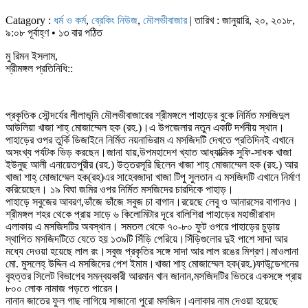
Catagory :
ধর্ম ও কর্ম
,
ব্রেকিং নিউজ
,
মৌলভীবাজার
| তারিখ : জানুয়ারি, ২০, ২০১৮,
৯:০৮ পূর্বাহ্ণ • ১৩ বার পঠিত
মু রিমন ইসলাম,
শ্রীমঙ্গল প্রতিনিধি::
প্রকৃতিক সৌন্দর্যের লীলাভূমি মৌলভীবাজারের শ্রীমঙ্গলে পাহাড়ের বুকে নির্মিত মসজিদুল
আউলিয়া খাজা শাহ্ মোজাম্মেল হক (রহ.)।এ উপজেলার নতুন একটি দর্শনীয় স্থান।
পাহাড়ের ওপর তুর্কি ডিজাইনে নির্মিত নয়নাভিরাম এ মসজিদটি দেখতে প্রতিদিনই এখানে
অসংখ্য পর্যটক ভিড় করছেন।জানা যায়,উপমহাদেশ খ্যাত আধ্যাত্মিক সুফি-সাধক খাজা
ইউনুছ আলী এনায়েতপুরীর (রহ.) উত্তরসূরি ছিলেন খাজা শাহ্ মোজাম্মেল হক (রহ.) আর
খাজা শাহ্ মোজাম্মেল হক(রহ)এর সাহেবজাদা খাজা টিপু সুলতান এ মসজিদটি এখানে নির্মাণ
করিয়েছেন। ১৯ বিঘা জমির ওপর নির্মিত মসজিদের চারদিকে পাহাড়।
পাহাড়ে সবুজের আবরণ,ভাঁজে ভাঁজে সবুজ চা বাগান।রয়েছে লেবু ও আনারসের বাগানও।
শ্রীমঙ্গল শহর থেকে প্রায় সাড়ে ৬ কিলোমিটার দূরে বালিশিরা পাহাড়ের মহাজীরাবাদ
এলাকায় এ মসজিদটির অবস্থান। সমতল থেকে ৭০-৮০ ফুট ওপরে পাহাড়ের চুড়ায়
স্থাপিত মসজিদটিতে যেতে হয় ১৩৯টি সিঁড়ি পেরিয়ে।সিঁড়িগুলোর দুই পাশে সাদা আর
মধ্যে দেওয়া হয়েছে লাল রং।সবুজ প্রকৃতির সঙ্গে সাদা আর লাল রঙের মিশ্রণ।মাওলানা
মো. মুসলেহ্ উদ্দিন এ মসজিদের পেশ ইমাম।খাজা শাহ্ মোজাম্মেল হক(রহ.)ফাউন্ডেশনের
বৃহত্তর সিলেট বিভাগের সমন্বয়কারী আরমান খান জানান,মসজিদটির ভিতরে একসঙ্গে প্রায়
৮০০ লোক নামাজ পড়তে পারেন।
নানান জাতের ফুল গাছ লাগিয়ে সাজানো পুরো মসজিদ।এলাকার নাম দেওয়া হয়েছে