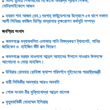
»
নওগাঁ মান্দায় শিক্ষার্থীদের বিক্ষোভে অবরুদ্ধ প্রধান শিক্ষক,
মোটরসাইকেলে আগুন
»
হযরত শাহ আজম (রহ.) দরগাহ্ ফাউন্ডেশনের উদ্যোগে ৫ম ধাপে সফাত
আলী সিনিয়র ফাজিল ডিগ্রি মাদ্রাসায় বৃক্ষরোপণ কর্মসূচি সম্পন্ন
জনপ্রিয় সংবাদ
»
কমলগঞ্জে বন্যাকবলিত এলাকায় পানি বিশুদ্ধকরণ ট্যাবলেট, পানির
জারিকেন ও হাইজিন কীট বক্স বিতরণ
»
কমলগঞ্জে মরহুম মাওলানা আব্দুল আহাদের ঈসালে সাওয়াব উপলক্ষে
আলোচনা ও দোয়া মাহফিল।
»
উখিয়ায় রোববার রোহিঙ্গা ক্যাম্প পরিদর্শনে সুইডেনের পররাষ্ট্রমন্ত্রী
»
বারী সিদ্দিকীর অবস্থার আরও অবনতি
»
শোক সংবাদ বীর মুক্তিযোদ্ধা আব্দুল মালেক
»
মৃত্যুবাষির্কী মোহাম্মদ ইলিয়াছ