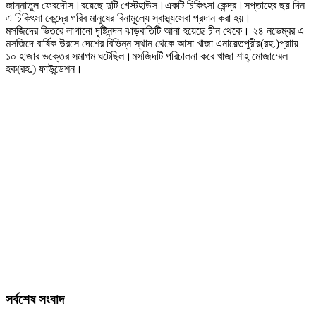
জান্নাতুল ফেরদৌস।রয়েছে দুটি গেস্টহাউস।একটি চিকিৎসা কেন্দ্র।সপ্তাহের ছয় দিন
এ চিকিৎসা কেন্দ্রে গরিব মানুষের বিনামূল্যে স্বাস্থ্যসেবা প্রদান করা হয়।
মসজিদের ভিতরে লাগানো দৃষ্টিনন্দন ঝাড়বাতিটি আনা হয়েছে চীন থেকে। ২৪ নভেম্বর এ
মসজিদে বার্ষিক উরসে দেশের বিভিন্ন স্থান থেকে আসা খাজা এনায়েতপুরীর(রহ.)প্রাায়
১০ হাজার ভক্তের সমাগম ঘটেছিল।মসজিদটি পরিচালনা করে খাজা শাহ্ মোজাম্মেল
হক(রহ.) ফাউন্ডেশন।
সর্বশেষ সংবাদ