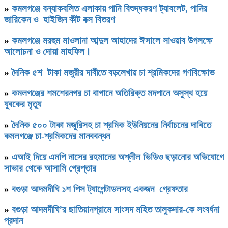
»
কমলগঞ্জে বন্যাকবলিত এলাকায় পানি বিশুদ্ধকরণ ট্যাবলেট, পানির
জারিকেন ও হাইজিন কীট বক্স বিতরণ
»
কমলগঞ্জে মরহুম মাওলানা আব্দুল আহাদের ঈসালে সাওয়াব উপলক্ষে
আলোচনা ও দোয়া মাহফিল।
»
দৈনিক ৫শ টাকা মজুরীর দাবীতে বড়লেখায় চা শ্রমিকদের গণবিক্ষোভ
»
কমলগঞ্জের শমশেরনগর চা বাগানে অতিরিক্ত মদপানে অসুস্থ হয়ে
যুবকের মৃত্যু
»
দৈনিক ৫০০ টাকা মজুরিসহ চা শ্রমিক ইউনিয়নের নির্বাচনের দাবিতে
কমলগঞ্জে চা-শ্রমিকদের মানববন্ধন
»
এআই দিয়ে এমপি নাসের রহমানের অশ্লীল ভিডিও ছড়ানোর অভিযোগে
সাভার থেকে আসামি গ্রেপ্তার
»
বগুড়া আদমদীঘি ১শ পিস ট্যাপেন্টাডলসহ একজন গ্রেফতার
»
বগুড়া আদমদীঘি’র ছাতিয়ানগ্রামে সাংসদ মহিত তালুকদার-কে সংবর্ধনা
প্রদান