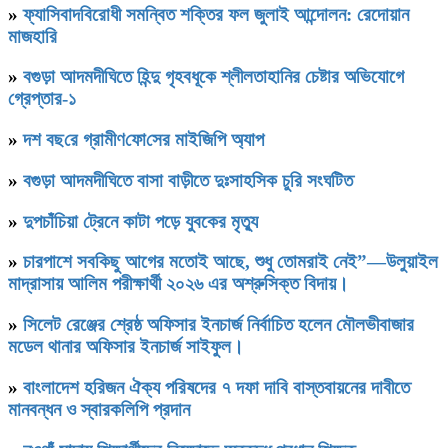
»
ফ্যাসিবাদবিরোধী সমন্বিত শক্তির ফল জুলাই আন্দোলন: রেদোয়ান
মাজহারি
»
বগুড়া আদমদীঘিতে হিন্দু গৃহবধূকে শ্লীলতাহানির চেষ্টার অভিযোগে
গ্রেপ্তার-১
»
দশ বছ‌রে গ্রামীণ‌ফো‌সের মাইজিপি অ্যাপ
»
বগুড়া আদমদীঘিতে বাসা বাড়ীতে দুঃসাহসিক চুরি সংঘটিত
»
দুপচাঁচিয়া ট্রেনে কাটা পড়ে যুবকের মৃত্যু
»
চারপাশে সবকিছু আগের মতোই আছে, শুধু তোমরাই নেই”—উলুয়াইল
মাদ্রাসায় আলিম পরীক্ষার্থী ২০২৬ এর অশ্রুসিক্ত বিদায়।
»
সিলেট রেঞ্জের শ্রেষ্ঠ অফিসার ইনচার্জ নির্বাচিত হলেন মৌলভীবাজার
মডেল থানার অফিসার ইনচার্জ সাইফুল।
»
বাংলাদেশ হরিজন ঐক্য পরিষদের ৭ দফা দাবি বাস্তবায়নের দাবীতে
মানবন্ধন ও স্বারকলিপি প্রদান