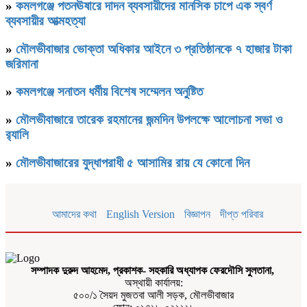
»
কমলগঞ্জে পতনঊষারে দাদন ব্যবসায়ীদের মানসিক চাপে এক স্বর্ণ
ব্যবসায়ীর আত্মহত্যা
»
মৌলভীবাজার ভোক্তা অধিকার আইনে ৩ প্রতিষ্ঠানকে ৭ হাজার টাকা
জরিমানা
»
কমলগঞ্জে সনাতন ধর্মীয় বিশেষ সম্মেলন অনুষ্টিত
»
মৌলভীবাজারে তারেক রহমানের জন্মদিন উপলক্ষে আলোচনা সভা ও
র‌্যালি
»
মৌলভীবাজারের যুদ্ধাপরাধী ৫ আসামির রায় যে কোনো দিন
আমাদের কথা
English Version
বিজ্ঞাপন
দীপ্ত পরিবার
সম্পাদক দুরুদ আহমেদ, প্রকাশক- সহকারি অধ্যাপক ফেরদৌসি সুলতানা,
অস্থায়ী কার্যালয়:
৫০০/১ সৈয়দ মুজতবা আলী সড়ক, মৌলভীবাজার