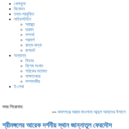
খেলাধুলা
বিনোদন
তথ্য-প্রযুক্তি
লাইফস্টাইল
স্বাস্থ্য
ভ্রমন
সম্পর্ক
পরামর্শ
রান্না-বান্না
রূপচর্চা
অন্যান্য
ফিচার
বিশেষ সংবাদ
পাঠকের মতামত
সাক্ষাতকার
সম্পাদকীয়
ই-সেবা
সময় শিরোনাম:
«»
কমলগঞ্জে মরহুম মাওলানা আব্দুল আহাদের ঈসালে স
শ্রীমঙ্গলের আরেক দর্শনীয় স্থান জান্নাতুল ফেরদৌস