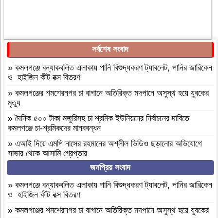
সর্বশেষ সংবাদ
»
কমলগঞ্জে বন্যাকবলিত এলাকায় পানি বিশুদ্ধকরণ ট্যাবলেট, পানির জারিকেন
ও হাইজিন কীট বক্স বিতরণ
»
কমলগঞ্জের শমশেরনগর চা বাগানে অতিরিক্ত মদপানে অসুস্থ হয়ে যুবকের
মৃত্যু
»
দৈনিক ৫০০ টাকা মজুরিসহ চা শ্রমিক ইউনিয়নের নির্বাচনের দাবিতে
কমলগঞ্জে চা-শ্রমিকদের মানববন্ধন
»
এআই দিয়ে এমপি নাসের রহমানের অশ্লীল ভিডিও ছড়ানোর অভিযোগে
সাভার থেকে আসামি গ্রেপ্তার
জনপ্রিয় সংবাদ
»
বগুড়া আদমদীঘি ১শ পিস ট্যাপেন্টাডলসহ একজন গ্রেফতার
»
বগুড়া আদমদীঘি’র ছাতিয়ানগ্রামে সাংসদ মহিত তালুকদার-কে সংবর্ধনা
»
কমলগঞ্জে বন্যাকবলিত এলাকায় পানি বিশুদ্ধকরণ ট্যাবলেট, পানির জারিকেন
প্রদান
ও হাইজিন কীট বক্স বিতরণ
»
কমলগঞ্জে এমপি হাজী মুজিবকে নাগরিক সংবর্ধনা
»
কমলগঞ্জের শমশেরনগর চা বাগানে অতিরিক্ত মদপানে অসুস্থ হয়ে যুবকের