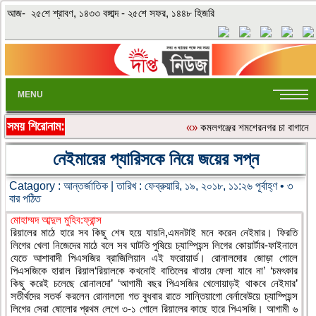
আজ- ২৫শে শ্রাবণ, ১৪৩৩ বঙ্গাব্দ - ২৫শে সফর, ১৪৪৮ হিজরি
MENU
সময় শিরোনাম:
«»
কমলগঞ্জের শমশেরনগর চা বাগানে অতি
নেইমারের প্যারিসকে নিয়ে জয়ের সপ্ন
Catagory :
আন্তর্জাতিক
| তারিখ : ফেব্রুয়ারি, ১৯, ২০১৮, ১১:২৬ পূর্বাহ্ণ • ৩
বার পঠিত
মোহাম্মদ আব্দুল মুহিব:ফ্রান্স
রিয়ালের মাঠে হারে সব কিছু শেষ হয়ে যায়নি,এমনটাই মনে করেন নেইমার। ফিরতি
লিগের খেলা নিজেদের মাঠে বলে সব ঘাটতি পুষিয়ে চ্যাম্পিয়ন্স লিগের কোয়ার্টার-ফাইনালে
যেতে আশাবাদী পিএসজির ব্রাজিলিয়ান এই ফরোয়ার্ড। রোনালদোর জোড়া গোলে
পিএসজিকে হারাল রিয়াল‘রিয়ালকে কখনোই বাতিলের খাতায় ফেলা যাবে না’ ‘চমৎকার
কিছু করেই চলেছে রোনালদো’ ‘আগামী বছর পিএসজির খেলোয়াড়ই থাকবে নেইমার’
সতীর্থদের সতর্ক করলেন রোনালদো গত বুধবার রাতে সান্তিয়াগো বের্নাবেউয়ে চ্যাম্পিয়ন্স
লিগের সেরা ষোলোর প্রথম লেগে ৩-১ গোলে রিয়ালের কাছে হারে পিএসজি। আগামী ৬