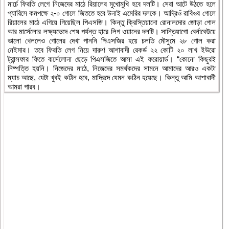
মার্চে ফিরতি লেগে নিজেদের মাঠে রিয়ালের মুখোমুখি হবে দলটি। সেরা আটে উঠতে হলে
প্যারিসে কমপক্ষে ২-০ গোলে জিততে হবে উনাই এমেরির দলকে। আদ্রিওঁ রাবিওর গোলে
রিয়ালের মাঠে এগিয়ে গিয়েছিল পিএসজি। কিন্তু ক্রিস্তিয়ানো রোনালদোর জোড়া গোল
আর মার্সেলোর লক্ষ্যভেদে শেষ পর্যন্ত হারে লিগ ওয়ানের দলটি। সান্তিয়াগো বের্নাবেউয়ে
ভালো খেললেও গোলের দেখা পাননি পিএসজির হয়ে চলতি মৌসুমে ২৮ গোল করা
নেইমার। তবে ফিরতি লেগ নিয়ে দারুণ আশাবাদী রেকর্ড ২২ কোটি ২০ লাখ ইউরো
ট্রান্সফার ফিতে বার্সেলোনা ছেড়ে পিএসজিতে আসা এই ফরোয়ার্ড। “কোনো কিছুরই
নিষ্পত্তি হয়নি। নিজেদের মাঠে, নিজেদের সমর্থকদের সামনে আমাদের আরও একটা
ম্যাচ আছে, যেটা খুবই কঠিন হবে, মাদ্রিদে যেমন কঠিন হয়েছে। কিন্তু আমি আশাবাদী
আমরা পারব।