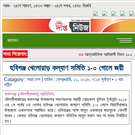
আজ- ২৪শে শ্রাবণ, ১৪৩৩ বঙ্গাব্দ - ২৪শে সফর, ১৪৪৮ হিজরি
MENU
সময় শিরোনাম:
«»
আন্তর্জাতিক আদিবাসী দিবস ২০২৬: ব
হবিগঞ্জ খেলোয়াড় কল্যাণ সমিতি ১-০ গোলে জয়ী
Catagory :
সারা দেশ
| তারিখ : ফেব্রুয়ারি, ২১, ২০১৮, ৭:১৪ পূর্বাহ্ণ • ২ বার
পঠিত
কমলগঞ্জ (মৌলভীবাজার) প্রতিনিধি:
মৌলভীবাজারের কমলগঞ্জ উপজেলার শমশেরনগর স্থায়ী গোল্ডকাপ ফুটবল টূর্ণামেন্ট-২০১৮
এর ১ম পর্বের ৩য় খেলায় হবিগঞ্জ খেলোয়াড় কল্যাণ সমিতি ১-০ গোলে বিয়ানীবাজার
উপজেলা একাদশকে পরাজিত করে। হবিগঞ্জের পক্ষে মামুন একমাত্র জয়সূচক গোলটি
করেন। খেলায় হবিগঞ্জ খেলোয়াড় কল্যাণ সমিতির মামুন ম্যান অব দা ম্যাচ নির্বাচিত
হন।