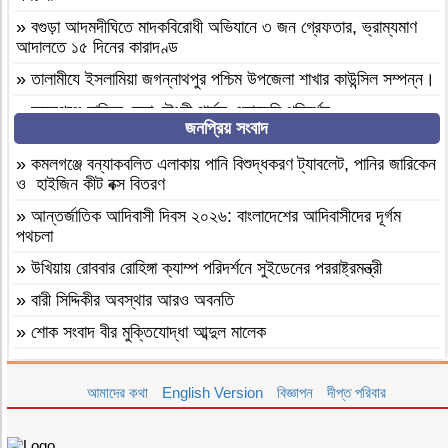
»
বগুড়া আদমদীঘিতে মাদকবিরোধী অভিযানে ৩ জন গ্রেফতার, ভ্রাম্যমাণ
আদালতে ১৫ দিনের কারাদণ্ড
»
‎তালামীযে ইসলামিয়া জগন্নাথপুর পশ্চিম উপজেলা শাখার কাউন্সিল সম্পন্ন।
»
কমলগঞ্জে হাবিবুন নেছা চৌধুরী গার্লস একাডেমি পরিদর্শন
জনপ্রিয় সংবাদ
»
আসামীরা জামিনে মুক্ত; মামলা আপোষের প্রস্তাব; বাদীর পরিবারকে হুমকি-
ধামকিকমলগঞ্জে বহুল আলোচিত স্কুল শিক্ষিকা হত্যার অভিযোগপত্র দাখিল
»
কমলগঞ্জে বন্যাকবলিত এলাকায় পানি বিশুদ্ধকরণ ট্যাবলেট, পানির জারিকেন
ও হাইজিন কীট বক্স বিতরণ
»
কমলগঞ্জে নিরাপদ সড়ক চাই এর পরিচিতি সভা অনুষ্ঠিত
»
আন্তর্জাতিক আদিবাসী দিবস ২০২৬: বাংলাদেশের আদিবাসীদের দূর্গম
»
শোক সংবাদ॥ রসমোহন সিংহ ॥
পথচলা
»
ফ্যাসিবাদবিরোধী সমন্বিত শক্তির ফল জুলাই আন্দোলন: রেদোয়ান মাজহারি
»
উখিয়ায় রোববার রোহিঙ্গা ক্যাম্প পরিদর্শনে সুইডেনের পররাষ্ট্রমন্ত্রী
»
বগুড়া আদমদীঘিতে হিন্দু গৃহবধূকে শ্লীলতাহানির চেষ্টার অভিযোগে
»
বারী সিদ্দিকীর অবস্থার আরও অবনতি
গ্রেপ্তার-১
»
শোক সংবাদ বীর মুক্তিযোদ্ধা আব্দুল মালেক
»
দশ বছ‌রে গ্রামীণ‌ফো‌সের মাইজিপি অ্যাপ
»
মৃত্যুবাষির্কী মোহাম্মদ ইলিয়াছ
»
বগুড়া আদমদীঘিতে বাসা বাড়ীতে দুঃসাহসিক চুরি সংঘটিত
আমাদের কথা
English Version
বিজ্ঞাপন
দীপ্ত পরিবার
»
কমলগঞ্জে পতনঊষারে দাদন ব্যবসায়ীদের মানসিক চাপে এক স্বর্ণ ব্যবসায়ীর
»
দুপচাঁচিয়া ট্রেনে কাটা পড়ে যুবকের মৃত্যু
আত্মহত্যা
»
চারপাশে সবকিছু আগের মতোই আছে, শুধু তোমরাই নেই”—উলুয়াইল
»
মৌলভীবাজার ভোক্তা অধিকার আইনে ৩ প্রতিষ্ঠানকে ৭ হাজার টাকা