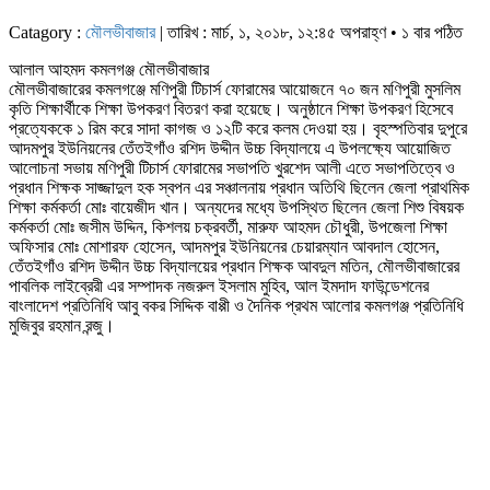
Catagory :
মৌলভীবাজার
| তারিখ : মার্চ, ১, ২০১৮, ১২:৪৫ অপরাহ্ণ • ১ বার পঠিত
আলাল আহমদ কমলগঞ্জ মৌলভীবাজার
মৌলভীবাজারের কমলগঞ্জে মণিপুরী টিচার্স ফোরামের আয়োজনে ৭০ জন মণিপুরী মুসলিম
কৃতি শিক্ষার্থীকে শিক্ষা উপকরণ বিতরণ করা হয়েছে। অনুষ্ঠানে শিক্ষা উপকরণ হিসেবে
প্রত্যেককে ১ রিম করে সাদা কাগজ ও ১২টি করে কলম দেওয়া হয়। বৃহস্পতিবার দুপুরে
আদমপুর ইউনিয়নের তেঁতইগাঁও রশিদ উদ্দীন উচ্চ বিদ্যালয়ে এ উপলক্ষ্যে আয়োজিত
আলোচনা সভায় মণিপুরী টিচার্স ফোরামের সভাপতি খুরশেদ আলী এতে সভাপতিত্বে ও
প্রধান শিক্ষক সাজ্জাদুল হক স্বপন এর সঞ্চালনায় প্রধান অতিথি ছিলেন জেলা প্রাথমিক
শিক্ষা কর্মকর্তা মোঃ বায়েজীদ খান। অন্যদের মধ্যে উপস্থিত ছিলেন জেলা শিশু বিষয়ক
কর্মকর্তা মোঃ জসীম উদ্দিন, কিশলয় চক্রবর্তী, মারুফ আহমদ চৌধুরী, উপজেলা শিক্ষা
অফিসার মোঃ মোশারফ হোসেন, আদমপুর ইউনিয়নের চেয়ারম্যান আবদাল হোসেন,
তেঁতইগাঁও রশিদ উদ্দীন উচ্চ বিদ্যালয়ের প্রধান শিক্ষক আবদুল মতিন, মৌলভীবাজারের
পাবলিক লাইব্রেরী এর সম্পাদক নজরুল ইসলাম মুহিব, আল ইমদাদ ফাউন্ডেশনের
বাংলাদেশ প্রতিনিধি আবু বকর সিদ্দিক বাপ্পী ও দৈনিক প্রথম আলোর কমলগঞ্জ প্রতিনিধি
মুজিবুর রহমান রন্জু।