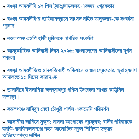
»
বগুড়া আদমদীঘি ১শ পিস ট্যাপেন্টাডলসহ একজন গ্রেফতার
»
বগুড়া আদমদীঘি’র ছাতিয়ানগ্রামে সাংসদ মহিত তালুকদার-কে সংবর্ধনা
প্রদান
»
কমলগঞ্জে এমপি হাজী মুজিবকে নাগরিক সংবর্ধনা
»
আন্তর্জাতিক আদিবাসী দিবস ২০২৬: বাংলাদেশের আদিবাসীদের দূর্গম
পথচলা
»
বগুড়া আদমদীঘিতে মাদকবিরোধী অভিযানে ৩ জন গ্রেফতার, ভ্রাম্যমাণ
আদালতে ১৫ দিনের কারাদণ্ড
»
‎তালামীযে ইসলামিয়া জগন্নাথপুর পশ্চিম উপজেলা শাখার কাউন্সিল
সম্পন্ন।
»
কমলগঞ্জে হাবিবুন নেছা চৌধুরী গার্লস একাডেমি পরিদর্শন
»
আসামীরা জামিনে মুক্ত; মামলা আপোষের প্রস্তাব; বাদীর পরিবারকে
হুমকি-ধামকিকমলগঞ্জে বহুল আলোচিত স্কুল শিক্ষিকা হত্যার
অভিযোগপত্র দাখিল