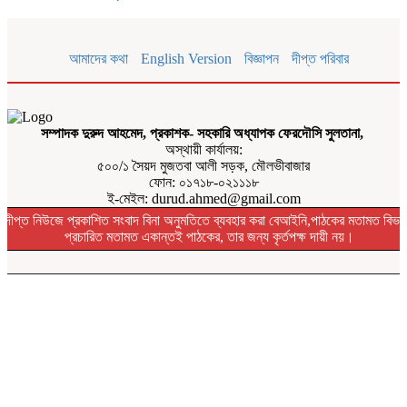
আমাদের কথা
English Version
বিজ্ঞাপন
দীপ্ত পরিবার
সম্পাদক দুরুদ আহমেদ, প্রকাশক- সহকারি অধ্যাপক ফেরদৌসি সুলতানা,
অস্থায়ী কার্যালয়:
৫০০/১ সৈয়দ মুজতবা আলী সড়ক, মৌলভীবাজার
ফোন: ০১৭১৮-০২১১১৮
ই-মেইল: durud.ahmed@gmail.com
দীপ্ত নিউজে প্রকাশিত সংবাদ বিনা অনুমতিতে ব্যবহার করা বেআইনি,পাঠকের মতামত বিভা
প্রচারিত মতামত একান্তই পাঠকের, তার জন্য কৃর্তপক্ষ দায়ী নয়।