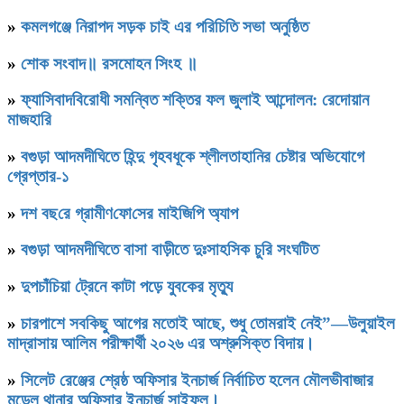
»
কমলগঞ্জে নিরাপদ সড়ক চাই এর পরিচিতি সভা অনুষ্ঠিত
»
শোক সংবাদ॥ রসমোহন সিংহ ॥
»
ফ্যাসিবাদবিরোধী সমন্বিত শক্তির ফল জুলাই আন্দোলন: রেদোয়ান
মাজহারি
»
বগুড়া আদমদীঘিতে হিন্দু গৃহবধূকে শ্লীলতাহানির চেষ্টার অভিযোগে
গ্রেপ্তার-১
»
দশ বছ‌রে গ্রামীণ‌ফো‌সের মাইজিপি অ্যাপ
»
বগুড়া আদমদীঘিতে বাসা বাড়ীতে দুঃসাহসিক চুরি সংঘটিত
»
দুপচাঁচিয়া ট্রেনে কাটা পড়ে যুবকের মৃত্যু
»
চারপাশে সবকিছু আগের মতোই আছে, শুধু তোমরাই নেই”—উলুয়াইল
মাদ্রাসায় আলিম পরীক্ষার্থী ২০২৬ এর অশ্রুসিক্ত বিদায়।
»
সিলেট রেঞ্জের শ্রেষ্ঠ অফিসার ইনচার্জ নির্বাচিত হলেন মৌলভীবাজার
মডেল থানার অফিসার ইনচার্জ সাইফুল।