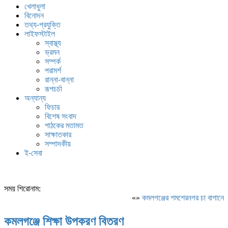
খেলাধুলা
বিনোদন
তথ্য-প্রযুক্তি
লাইফস্টাইল
স্বাস্থ্য
ভ্রমন
সম্পর্ক
পরামর্শ
রান্না-বান্না
রূপচর্চা
অন্যান্য
ফিচার
বিশেষ সংবাদ
পাঠকের মতামত
সাক্ষাতকার
সম্পাদকীয়
ই-সেবা
সময় শিরোনাম:
«»
কমলগঞ্জের শমশেরনগর চা বাগানে অতি
কমলগঞ্জে শিক্ষা উপকরণ বিতরণ