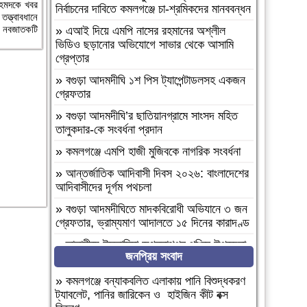
আহমদকে খবর
নির্বাচনের দাবিতে কমলগঞ্জে চা-শ্রমিকদের মানববন্ধন
ত্ত্বাবধানে
এ নবজাতকটি
»
এআই দিয়ে এমপি নাসের রহমানের অশ্লীল
ভিডিও ছড়ানোর অভিযোগে সাভার থেকে আসামি
গ্রেপ্তার
»
বগুড়া আদমদীঘি ১শ পিস ট্যাপেন্টাডলসহ একজন
গ্রেফতার
»
বগুড়া আদমদীঘি’র ছাতিয়ানগ্রামে সাংসদ মহিত
তালুকদার-কে সংবর্ধনা প্রদান
»
কমলগঞ্জে এমপি হাজী মুজিবকে নাগরিক সংবর্ধনা
»
আন্তর্জাতিক আদিবাসী দিবস ২০২৬: বাংলাদেশের
আদিবাসীদের দূর্গম পথচলা
»
বগুড়া আদমদীঘিতে মাদকবিরোধী অভিযানে ৩ জন
গ্রেফতার, ভ্রাম্যমাণ আদালতে ১৫ দিনের কারাদণ্ড
»
‎তালামীযে ইসলামিয়া জগন্নাথপুর পশ্চিম উপজেলা
জনপ্রিয় সংবাদ
শাখার কাউন্সিল সম্পন্ন।
»
কমলগঞ্জে হাবিবুন নেছা চৌধুরী গার্লস একাডেমি
»
কমলগঞ্জে বন্যাকবলিত এলাকায় পানি বিশুদ্ধকরণ
পরিদর্শন
ট্যাবলেট, পানির জারিকেন ও হাইজিন কীট বক্স