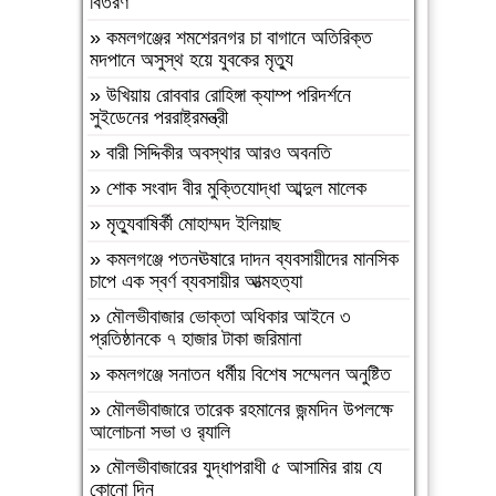
বিতরণ
»
আসামীরা জামিনে মুক্ত; মামলা আপোষের
প্রস্তাব; বাদীর পরিবারকে হুমকি-ধামকিকমলগঞ্জে
»
কমলগঞ্জের শমশেরনগর চা বাগানে অতিরিক্ত
বহুল আলোচিত স্কুল শিক্ষিকা হত্যার অভিযোগপত্র
মদপানে অসুস্থ হয়ে যুবকের মৃত্যু
দাখিল
»
উখিয়ায় রোববার রোহিঙ্গা ক্যাম্প পরিদর্শনে
»
কমলগঞ্জে নিরাপদ সড়ক চাই এর পরিচিতি সভা
সুইডেনের পররাষ্ট্রমন্ত্রী
অনুষ্ঠিত
»
বারী সিদ্দিকীর অবস্থার আরও অবনতি
»
শোক সংবাদ॥ রসমোহন সিংহ ॥
»
শোক সংবাদ বীর মুক্তিযোদ্ধা আব্দুল মালেক
»
ফ্যাসিবাদবিরোধী সমন্বিত শক্তির ফল জুলাই
»
মৃত্যুবাষির্কী মোহাম্মদ ইলিয়াছ
আন্দোলন: রেদোয়ান মাজহারি
»
কমলগঞ্জে পতনঊষারে দাদন ব্যবসায়ীদের মানসিক
»
বগুড়া আদমদীঘিতে হিন্দু গৃহবধূকে শ্লীলতাহানির
চাপে এক স্বর্ণ ব্যবসায়ীর আত্মহত্যা
চেষ্টার অভিযোগে গ্রেপ্তার-১
»
মৌলভীবাজার ভোক্তা অধিকার আইনে ৩
»
দশ বছ‌রে গ্রামীণ‌ফো‌সের মাইজিপি অ্যাপ
প্রতিষ্ঠানকে ৭ হাজার টাকা জরিমানা
»
বগুড়া আদমদীঘিতে বাসা বাড়ীতে দুঃসাহসিক চুরি
»
কমলগঞ্জে সনাতন ধর্মীয় বিশেষ সম্মেলন অনুষ্টিত
সংঘটিত
»
মৌলভীবাজারে তারেক রহমানের জন্মদিন উপলক্ষে
»
দুপচাঁচিয়া ট্রেনে কাটা পড়ে যুবকের মৃত্যু
আলোচনা সভা ও র‌্যালি
»
চারপাশে সবকিছু আগের মতোই আছে, শুধু
»
মৌলভীবাজারের যুদ্ধাপরাধী ৫ আসামির রায় যে
তোমরাই নেই”—উলুয়াইল মাদ্রাসায় আলিম
কোনো দিন