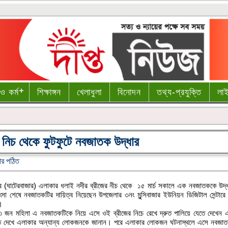
 ও কর্ম
শিক্ষাঙ্গন
খেলাধুলা
বিনোদন
তথ্য-প্রযুক্তি
লা
র নিচ থেকে ফুটফুটে নবজাতক উদ্ধার
বার পঠিত
পুর (ঘাটেরবাজার) এলাকার ধলাই নদীর ব্রীজের নীচ থেকে ১৫ মার্চ সকালে এক নবজাতককে উদ্
সা শেষে নবজাতকটির দায়িত্ব নিয়েছেন উপজেলার ৩নং মুন্সিবাজার ইউনিয়ন ডিজিটাল সেন্টারে
।
 ৩ জন মহিলা এ নবজাতকটিকে নিয়ে এসে ওই ব্রীজের নিচে রেখে দ্রুত পালিয়ে যেতে দেখেন
থাকতে দেখে এলাকার অন্যান্য লোকজনকে জানান। পরে এলাকার লোকজন ঘটনাস্থলে এসে নবজা