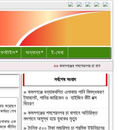
ইফস্টাইল
অন্যান্য
ই-সেবা
«»
কমলগঞ্জের শমশেরনগর চা বাগানে অতিরিক্ত মদপানে অসু
সর্বশেষ সংবাদ
»
কমলগঞ্জে বন্যাকবলিত এলাকায় পানি বিশুদ্ধকরণ
ট্যাবলেট, পানির জারিকেন ও হাইজিন কীট বক্স
বিতরণ
ধার করেছেন
 কর্মরত শেখ
»
কমলগঞ্জের শমশেরনগর চা বাগানে অতিরিক্ত
মদপানে অসুস্থ হয়ে যুবকের মৃত্যু
 এলাকার এক
তককে জীবিত
»
দৈনিক ৫০০ টাকা মজুরিসহ চা শ্রমিক ইউনিয়নের