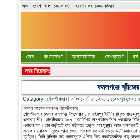
আজ- ২৫শে শ্রাবণ, ১৪৩৩ বঙ্গাব্দ - ২৫শে সফর, ১৪৪৮ হিজরি
হোম
বাংলাদেশ
আন্তর্জাতিক
দেশজুড়ে
ধর্ম
সময় শিরোনাম:
কমলগঞ্জে ব্রীজে
Catagory :
মৌলভীবাজার
| তারিখ : মার্চ, ১৭, ২০১৮, ৫:২৯ পূর্বাহ্ণ • ১ 
আলাল আহমদ কমলগঞ্জ মৌলভীবাজার ;
মৌলভীবাজার জেলার কমলগঞ্জ উপজেলার ১নং রহিমপুর ইউনিয়নস্থিত রামচন্দ্র
এলাকাবাসী। মৌলভীবাজার ২৫০ শয্যাবিশিষ্ট হাসপাতালে নিয়ে প্রাথমিক চিকিৎ
এবাদুল হক। তার বাড়ীতেই তার পরিবারের তত্ত্বাবধানে সুস্থ্যই আছে নবজাতকটি
এলাকার লোকজন সুত্রে জানা গেছে- গতকাল ১৫ মার্চ ভোরে অটোরিক্সাযোগে
ব্যক্তি। তিনি সন্দিহান হয়ে ঘটনাস্থলে এগিয়ে গিয়ে নবজাতকটিকে পড়ে 