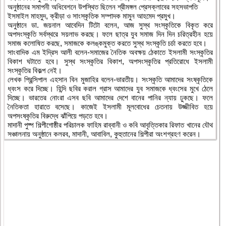
অনুষ্ঠানের সমাপনী অধিবেশনে উপস্থিত ছিলেন শ্রীমঙ্গল প্রেসক্লাবের সহসভাপতি
ইসমাইল মাহমুদ, ক্রীড়া ও সাংস্কৃতিক সম্পাদক মামুন আহমেদ প্রমুখ।
অনুষ্ঠানে ডা. জয়নাল আবেদিন টিটো বলেন, আজ সুস্থ সংস্কৃতিকে বিকৃত করে
অপসংস্কৃতি সর্বস্থরে সয়লাভ করছে। ফলে ছাত্র যুব সমাজ দিন দিন চরিত্রহীন হয়ে
সমাজ কলোষিত করছে, সমাজকে কলঙ্কমুক্ত করতে সুস্থ সংস্কৃতি চর্চা করতে হবে।
সাংবাদিক এম ইদ্রিস আলী বলেন-সমাজের নৈতিক অবক্ষয় ঠেকাতে ইসলামী সংস্কৃতির
বিকাশ ঘটাতে হবে। সুস্থ সংস্কৃতির বিকাশ, অপসংস্কৃতির প্রতিরোধে ইসলামী
সংস্কৃতির বিকল্প নেই।
লেখক প্রিন্সিপাল এহসান বিন মুজাহির বলেন-ভারতীয়। সংস্কৃতি আমাদের সংষ্কৃতিকে
ধ্বংস করে দিচ্ছে। হিন্দি ছবির করাল গ্রাস আমাদের যুব সমাজকে ধ্বংসের মুখে ঠেলে
দিচ্ছে। ভারতের নোংরা এসব ছবি আমাদের দেশে বানের পানির ন্যায় ঢুকছে। ফলে
নৈতিকতা হারাতে বসেছে। কাজেই ইসলামী মূলবোধের চেতনায় উজ্জীবিত হয়ে
অপসংষ্কৃতির বিরুদ্ধে ঝাঁপিয়ে পড়তে হবে।
মাদানী পুষ্প শিল্পীগোষ্ঠীর পরিচালক ফাহিম রাব্বানী ও কবি আবৃত্তিকার রিফাত খানের যৌথ
সঞ্চালনায় অনুষ্ঠানে কলরব, মাদানী, আবাবিল, কুহুতানের শিল্পীরা অংশগ্রহণ করেন।