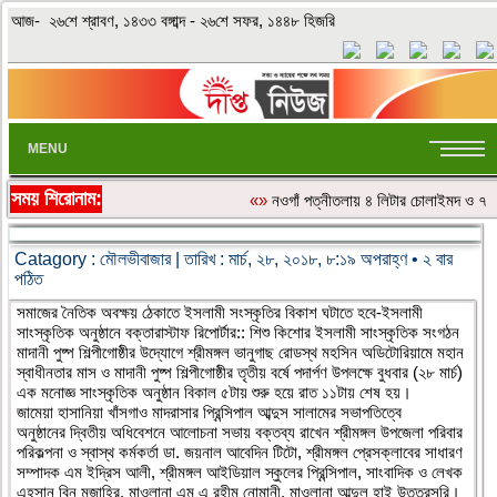
আজ- ২৬শে শ্রাবণ, ১৪৩৩ বঙ্গাব্দ - ২৬শে সফর, ১৪৪৮ হিজরি
MENU
সময় শিরোনাম:
«»
নওগাঁ পত্নীতলায় ৪ লিটার চোলাইমদ ও ৭
Catagory :
মৌলভীবাজার
| তারিখ : মার্চ, ২৮, ২০১৮, ৮:১৯ অপরাহ্ণ • ২ বার
পঠিত
সমাজের নৈতিক অবক্ষয় ঠেকাতে ইসলামী সংস্কৃতির বিকাশ ঘটাতে হবে-ইসলামী
সাংস্কৃতিক অনুষ্ঠানে বক্তারাস্টাফ রিপোর্টার:: শিশু কিশোর ইসলামী সাংস্কৃতিক সংগঠন
মাদানী পুষ্প শিল্পীগোষ্ঠীর উদ্যোগে শ্রীমঙ্গল ভানুগাছ রোডস্থ মহসিন অডিটোরিয়ামে মহান
স্বাধীনতার মাস ও মাদানী পুষ্প শিল্পীগোষ্ঠীর তৃতীয় বর্ষে পদার্পণ উপলক্ষে বুধবার (২৮ মার্চ)
এক মনোজ্ঞ সাংস্কৃতিক অনুষ্ঠান বিকাল ৫টায় শুরু হয়ে রাত ১১টায় শেষ হয়।
জামেয়া হাসানিয়া খাঁসগাও মাদরাসার প্রিন্সিপাল আব্দুস সালামের সভাপতিত্বে
অনুষ্ঠানের দ্বিতীয় অধিবেশনে আলোচনা সভায় বক্তব্য রাখেন শ্রীমঙ্গল উপজেলা পরিবার
পরিকল্পনা ও স্বাস্থ কর্মকর্তা ডা. জয়নাল আবেদিন টিটো, শ্রীমঙ্গল প্রেসক্লাবের সাধারণ
সম্পাদক এম ইদ্রিস আলী, শ্রীমঙ্গল আইডিয়াল স্কুলের প্রিন্সিপাল, সাংবাদিক ও লেখক
এহসান বিন মুজাহির, মাওলানা এম এ রহীম নোমানী, মাওলানা আব্দুল হাই উত্তরসূরি।