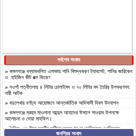
সর্বশেষ সংবাদ
»
কমলগঞ্জে বন্যাকবলিত এলাকায় পানি বিশুদ্ধকরণ ট্যাবলেট, পানির জারিকেন
ও হাইজিন কীট বক্স বিতরণ
»
নওগাঁ পত্নীতলায় ৪ লিটার চোলাইমদ ও ৭০ লিটার মদ তৈরির উপকরণসহ
নারী আটক
»
বড়লেখায় বর্ণাঢ্য আয়োজনে আন্তর্জাতিক আদিবাসী দিবস উদযাপন
»
কমলগঞ্জে মরহুম মাওলানা আব্দুল আহাদের ঈসালে সাওয়াব উপলক্ষে
আলোচনা ও দোয়া মাহফিল।
»
দৈনিক ৫শ টাকা মজুরীর দাবীতে বড়লেখায় চা শ্রমিকদের গণবিক্ষোভ
জনপ্রিয় সংবাদ