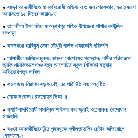
»
বগুড়া আদমদীঘিতে মাদকবিরোধী অভিযানে ৩ জন গ্রেফতার, ভ্রাম্যমাণ
আদালতে ১৫ দিনের কারাদণ্ড
»
‎তালামীযে ইসলামিয়া জগন্নাথপুর পশ্চিম উপজেলা শাখার কাউন্সিল
সম্পন্ন।
»
কমলগঞ্জে হাবিবুন নেছা চৌধুরী গার্লস একাডেমি পরিদর্শন
»
আসামীরা জামিনে মুক্ত; মামলা আপোষের প্রস্তাব; বাদীর পরিবারকে
হুমকি-ধামকিকমলগঞ্জে বহুল আলোচিত স্কুল শিক্ষিকা হত্যার
অভিযোগপত্র দাখিল
»
কমলগঞ্জে নিরাপদ সড়ক চাই এর পরিচিতি সভা অনুষ্ঠিত
»
শোক সংবাদ॥ রসমোহন সিংহ ॥
»
ফ্যাসিবাদবিরোধী সমন্বিত শক্তির ফল জুলাই আন্দোলন: রেদোয়ান
মাজহারি
»
বগুড়া আদমদীঘিতে হিন্দু গৃহবধূকে শ্লীলতাহানির চেষ্টার অভিযোগে
গ্রেপ্তার-১