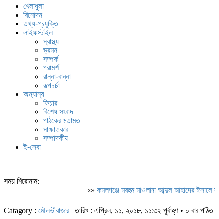
খেলাধুলা
বিনোদন
তথ্য-প্রযুক্তি
লাইফস্টাইল
স্বাস্থ্য
ভ্রমন
সম্পর্ক
পরামর্শ
রান্না-বান্না
রূপচর্চা
অন্যান্য
ফিচার
বিশেষ সংবাদ
পাঠকের মতামত
সাক্ষাতকার
সম্পাদকীয়
ই-সেবা
সময় শিরোনাম:
«»
কমলগঞ্জে মরহুম মাওলানা আব্দুল আহাদের ঈসালে সা
Catagory :
মৌলভীবাজার
| তারিখ : এপ্রিল, ১১, ২০১৮, ১১:৩২ পূর্বাহ্ণ • ০ বার পঠিত