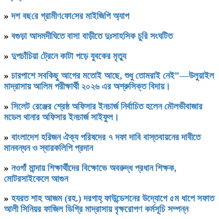
»
দশ বছ‌রে গ্রামীণ‌ফো‌সের মাইজিপি অ্যাপ
»
বগুড়া আদমদীঘিতে বাসা বাড়ীতে দুঃসাহসিক চুরি সংঘটিত
»
দুপচাঁচিয়া ট্রেনে কাটা পড়ে যুবকের মৃত্যু
»
চারপাশে সবকিছু আগের মতোই আছে, শুধু তোমরাই নেই”—উলুয়াইল
মাদ্রাসায় আলিম পরীক্ষার্থী ২০২৬ এর অশ্রুসিক্ত বিদায়।
»
সিলেট রেঞ্জের শ্রেষ্ঠ অফিসার ইনচার্জ নির্বাচিত হলেন মৌলভীবাজার
মডেল থানার অফিসার ইনচার্জ সাইফুল।
»
বাংলাদেশ হরিজন ঐক্য পরিষদের ৭ দফা দাবি বাস্তবায়নের দাবীতে
মানবন্ধন ও স্বারকলিপি প্রদান
»
নওগাঁ মান্দায় শিক্ষার্থীদের বিক্ষোভে অবরুদ্ধ প্রধান শিক্ষক,
মোটরসাইকেলে আগুন
»
হযরত শাহ আজম (রহ.) দরগাহ্ ফাউন্ডেশনের উদ্যোগে ৫ম ধাপে সফাত
আলী সিনিয়র ফাজিল ডিগ্রি মাদ্রাসায় বৃক্ষরোপণ কর্মসূচি সম্পন্ন