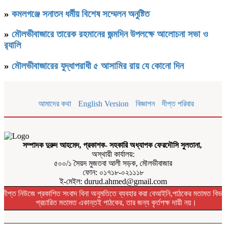
»
কমলগঞ্জে সনাতন ধর্মীয় বিশেষ সম্মেলন অনুষ্টিত
»
মৌলভীবাজারে তারেক রহমানের জন্মদিন উপলক্ষে আলোচনা সভা ও
র‌্যালি
»
মৌলভীবাজারের যুদ্ধাপরাধী ৫ আসামির রায় যে কোনো দিন
আমাদের কথা
English Version
বিজ্ঞাপন
দীপ্ত পরিবার
সম্পাদক দুরুদ আহমেদ, প্রকাশক- সহকারি অধ্যাপক ফেরদৌসি সুলতানা,
অস্থায়ী কার্যালয়:
৫০০/১ সৈয়দ মুজতবা আলী সড়ক, মৌলভীবাজার
ফোন: ০১৭১৮-০২১১১৮
ই-মেইল: durud.ahmed@gmail.com
দীপ্ত নিউজে প্রকাশিত সংবাদ বিনা অনুমতিতে ব্যবহার করা বেআইনি,পাঠকের মতামত বিভা
প্রচারিত মতামত একান্তই পাঠকের, তার জন্য কৃর্তপক্ষ দায়ী নয়।