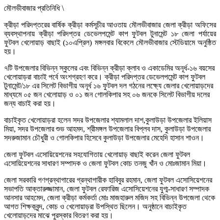
মৌলভীবাজার প্রতিনিধি \
ক্রীড়া পরিদপ্তরের বার্ষিক ক্রীড়া কর্মসূচীর আওতায় মৌলভীবাজার জেলা ক্রীড়া অফিসের
ব্যবস্থাপনায় ক্রীড়া পরিদপ্তর ডেভেলপমেন্ট কাপ ফুটবল টুনামেন্ট ১৮ জেলা পর্যায়ের
ফুটবল খেলোয়াড় বাছাই (১০এপ্রিল) মঙ্গলবার বিকেলে মৌলভীবাজার স্টেডিয়ামে অনুষ্ঠিত
হয়।
৭টি উপজেলার বিভিন্ন স্কুলের এবং বিভিন্ন ক্রীড়া ক্লাব ও একাডেমির অনূর্ধ-১৬ বয়সের
খেলোয়াড়রা বাচাই পর্বে অংশগ্রহণ করে। ক্রীড়া পরিদপ্তর ডেভেলপমেন্ট কাপ ফুটবল
টুনামেন্ট/১৮ এর সিলেট বিভাগীয় অনূর্ধ ১৬ ফুটবল দল গঠনের লক্ষ্যে জেলার খেলোয়াড়দের
মাধ্যমে ০৫ জন খেলোয়াড় ও ০১ জন গোলকিপার সহ ০৬ জনকে সিলেট বিভাগীয় দলের
জন্য বাচাই করা হয়।
বাচাইকৃত খেলোয়াড়রা হলেন সদর উপজেলার শ্যামলাল দাশ,কুলাউড়া উপজেলার ইলিয়াস
মিয়া, সদর উপজেলার শুভ আহমদ, শ্রীমঙ্গল উপজেলার বিপ্লব দাস, কুলাউড়া উপজেলার
সদরুজামান চৌধুরী ও গোলকিপার হিসেবে কুলাউড়া উপজেলার মেহেদি হাসান শাওন।
জেলা ফুটবল এসোয়িয়েশনের সহযোগিতায় খেলোয়াড় বাছাই করেন জেলা ফুটবল
এসোয়িয়েশনের সাধারণ সম্পাদক ও জেলা ফুটবল কোচ তনজু খাঁন ও মোঃজামান মিয়া।
জেলা সরকারি গণগ্রন্থাগারের গ্রন্থাগারীক হাবিবুর রহমান, জেলা ফুটবল এসোসিয়েশনের
সভাপতি আক্তারুজ্জামান, জেলা ফুটবল রেফারিজ এসোসিয়েশনের যুগ্ম-সাধারণ সম্পাদক
আনসার আহমেদ, জেলা ক্রীড়া কর্মকর্তা মোঃ মাজহারুল মজিদ সহ বিভিন্ন উপজেলা থেকে
আগত শিক্ষকবৃন্দ, কোচ ও খেলোয়াড়রা উপস্থিত ছিলেন। অনুষ্ঠানে বাচাইকৃত
খেলোয়াড়দের মাঝে পুরস্কার বিতরণ করা হয়।