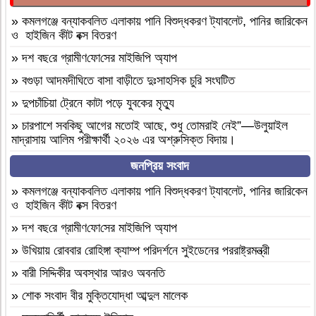
»
কমলগঞ্জে বন্যাকবলিত এলাকায় পানি বিশুদ্ধকরণ ট্যাবলেট, পানির জারিকেন
ও হাইজিন কীট বক্স বিতরণ
»
দশ বছ‌রে গ্রামীণ‌ফো‌সের মাইজিপি অ্যাপ
»
বগুড়া আদমদীঘিতে বাসা বাড়ীতে দুঃসাহসিক চুরি সংঘটিত
»
দুপচাঁচিয়া ট্রেনে কাটা পড়ে যুবকের মৃত্যু
»
চারপাশে সবকিছু আগের মতোই আছে, শুধু তোমরাই নেই”—উলুয়াইল
মাদ্রাসায় আলিম পরীক্ষার্থী ২০২৬ এর অশ্রুসিক্ত বিদায়।
»
সিলেট রেঞ্জের শ্রেষ্ঠ অফিসার ইনচার্জ নির্বাচিত হলেন মৌলভীবাজার মডেল
জনপ্রিয় সংবাদ
থানার অফিসার ইনচার্জ সাইফুল।
»
কমলগঞ্জে বন্যাকবলিত এলাকায় পানি বিশুদ্ধকরণ ট্যাবলেট, পানির জারিকেন
»
বাংলাদেশ হরিজন ঐক্য পরিষদের ৭ দফা দাবি বাস্তবায়নের দাবীতে
ও হাইজিন কীট বক্স বিতরণ
মানবন্ধন ও স্বারকলিপি প্রদান
»
দশ বছ‌রে গ্রামীণ‌ফো‌সের মাইজিপি অ্যাপ
»
নওগাঁ মান্দায় শিক্ষার্থীদের বিক্ষোভে অবরুদ্ধ প্রধান শিক্ষক, মোটরসাইকেলে
আগুন
»
উখিয়ায় রোববার রোহিঙ্গা ক্যাম্প পরিদর্শনে সুইডেনের পররাষ্ট্রমন্ত্রী
»
হযরত শাহ আজম (রহ.) দরগাহ্ ফাউন্ডেশনের উদ্যোগে ৫ম ধাপে সফাত
»
বারী সিদ্দিকীর অবস্থার আরও অবনতি
আলী সিনিয়র ফাজিল ডিগ্রি মাদ্রাসায় বৃক্ষরোপণ কর্মসূচি সম্পন্ন
»
শোক সংবাদ বীর মুক্তিযোদ্ধা আব্দুল মালেক
»
নওগাঁ পত্নীতলা ব্যাটালিয়নের অভিযানে, কষ্টি পাথরের বিষ্ণু মূর্তি উদ্ধার