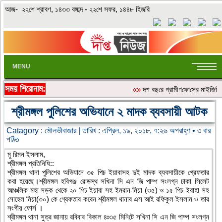
আজ- ২২শে শ্রাবণ, ১৪৩৩ বঙ্গাব্দ - ২২শে সফর, ১৪৪৮ হিজরি
MENU
সময় শিরোনাম:
«»
দশ বছ‌রে গ্রামীণ‌ফো‌সের মাইজিপি 
শ্রীমঙ্গল পুলিশের অভিযানে ২ মাদক ব্যবসায়ী আটক
Catagory :
মৌলভীবাজার
| তারিখ : এপ্রিল, ১৯, ২০১৮, ৭:২৬ অপরাহ্ণ • ৩ বার
পঠিত
মু রিমন ইসলাম,
শ্রীমঙ্গল প্রতিনিধি::
শ্রীমঙ্গল থানা পুলিশের অভিযানে ৩৫ পিচ ইয়াবাসহ দুই মাদক ব্যবসায়ীকে গ্রেফতার
করা হয়েছে।শ্রীমঙ্গল হবিগঞ্জ রোডস্থ সখিনা সি এন জি পাম্প সংলগ্ন ঢাকা সিলেট
আঞ্চলিক মহা সড়ক থেকে ২০ পিচ ইয়াবা সহ ইমরান মিয়া (৩৫) ও ১৫ পিচ ইবাহা সহ
সোহেল মিয়া(৩০) কে গ্রেফতার করেন শ্রীমঙ্গল থানার এস আই রফিকুল ইসলাম ও তার
সংগীয় ফোর্স ।
শ্রীমঙ্গল থানা সুত্র জানায় রবিবার বিকাল ৪ঃ৩৫ মিনিটে সখিনা সি এন জি পাম্প সংলগ্ন