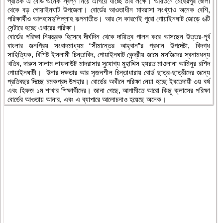
প্রতিক এ বোর্ড অনেক স্বপ্ন নিয়ে এগিয়ে যাচ্ছে তার লক্ষে। আয়তনে মেহেরপুর জেলা
থেকে বড় গোয়াইনঘাট উপজেলা। বোর্ডের আওতাধীন মাদরাসা সংখ্যাও অনেক বেশি,
পরিক্ষার্থীও আলহামদুলিল্লাহ কল্পনাতীত। আর সে কারণেই পুরো গোয়াইনঘাট জোড়ে ৬টি
সেন্টারে হচ্ছে এবারের পরিক্ষা।
বোর্ডের পরিক্ষা নিয়ন্ত্রক হিসেবে দীর্ঘদিন থেকে দায়িত্ব পালন করে আসছেন উত্তর-পূর্ব
বাংলার জনপ্রিয় সংবাদমাধ্যম “সীমান্তের আহ্বান”র প্রধান উপদেষ্টা, বিদগ্ধ
সাহিত্যিক, বিশিষ্ট ইসলামী চিন্তাবিদ, গোয়াইনঘাট কেন্দ্রীয় জামে মসজিদের স্বনামধন্য
খতিব, দারুস সালাম লাফনাউট মাদরাসার সুযোগ্য মুহাদ্দিস হযরত মাওলানা আমিনুর রশিদ
গোয়াইনঘাটী। উনার দক্ষতার আর সৃজনশীল চিন্তাধারায় বোর্ড ছাত্র-ছাত্রীদের জন্যে
প্রতিবছর দিচ্ছে চমকপ্রদ উপহার। বোর্ডের অধীনে পরিক্ষা নেয়া হচ্ছে ইবতেদায়ী ৩য় বর্ষ
এবং হিফজ ১ম শাখার শিক্ষার্থীদের। জানা গেছে, আগামীতে আরো কিছু ক্লাসের পরিক্ষা
বোর্ডের আওতায় আনার, এবং এ ব্যাপারে আলোচনাও হয়েছে অনেক।