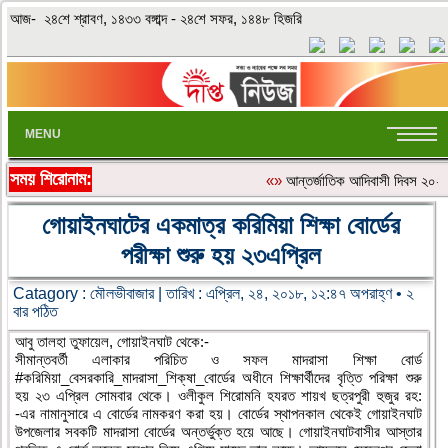
আজ- ২৪শে শ্রাবণ, ১৪৩৩ বঙ্গাব্দ - ২৪শে সফর, ১৪৪৮ হিজরি
MENU
সময় শিরোনাম:
«»
আন্তর্জাতিক আদিবাসী দিবস ২০২৬: 
গোয়াইনঘাটের একমাত্র করিমিয়া শিক্ষা বোর্ডের
পরীক্ষা শুরু হয় ২৩এপ্রিল
Catagory :
মৌলভীবাজার
| তারিখ : এপ্রিল, ২৪, ২০১৮, ১২:৪৭ অপরাহ্ণ • ২
বার পঠিত
আবু তালহা তুফায়েল, গোয়াইনঘাট থেকে:-
সীমান্তবর্তী এলাকার পরিচিত ও সফল মাদরাসা শিক্ষা বোর্ড
#করিমিয়া_বেসরকারি_মাদরাসা_শিক্
ষা_বোর্ডের অধীনে শিক্ষার্থীদের বৃত্তি পরিক্ষা শুরু
হয় ২৩ এপ্রিল সোমবার থেকে। ওলীকুল শিরোমনি হযরত শায়খ ছত্রপুরী হুজুর রহ:
-এর নামানুসারে এ বোর্ডের নামকরণ করা হয়। বোর্ডের স্থাপনকাল থেকেই গোয়াইনঘাট
উপজেলার সবকটি মাদরাসা বোর্ডের অন্তর্ভুক্ত হয়ে আছে। গোয়াইনঘাটবাসীর আস্তার