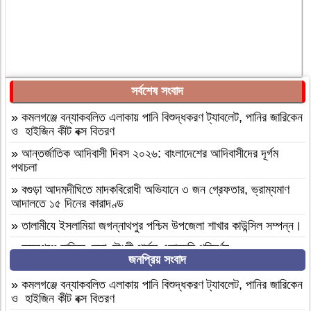
সর্বশেষ সংবাদ
»
কমলগঞ্জে বন্যাকবলিত এলাকায় পানি বিশুদ্ধকরণ ট্যাবলেট, পানির জারিকেন
ও হাইজিন কীট বক্স বিতরণ
»
আন্তর্জাতিক আদিবাসী দিবস ২০২৬: বাংলাদেশের আদিবাসীদের দূর্গম
পথচলা
»
বগুড়া আদমদীঘিতে মাদকবিরোধী অভিযানে ৩ জন গ্রেফতার, ভ্রাম্যমাণ
আদালতে ১৫ দিনের কারাদণ্ড
»
‎তালামীযে ইসলামিয়া জগন্নাথপুর পশ্চিম উপজেলা শাখার কাউন্সিল সম্পন্ন।
»
কমলগঞ্জে হাবিবুন নেছা চৌধুরী গার্লস একাডেমি পরিদর্শন
জনপ্রিয় সংবাদ
»
আসামীরা জামিনে মুক্ত; মামলা আপোষের প্রস্তাব; বাদীর পরিবারকে হুমকি-
ধামকিকমলগঞ্জে বহুল আলোচিত স্কুল শিক্ষিকা হত্যার অভিযোগপত্র দাখিল
»
কমলগঞ্জে বন্যাকবলিত এলাকায় পানি বিশুদ্ধকরণ ট্যাবলেট, পানির জারিকেন
ও হাইজিন কীট বক্স বিতরণ
»
কমলগঞ্জে নিরাপদ সড়ক চাই এর পরিচিতি সভা অনুষ্ঠিত