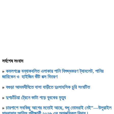
সর্বশেষ সংবাদ
»
কমলগঞ্জে বন্যাকবলিত এলাকায় পানি বিশুদ্ধকরণ ট্যাবলেট, পানির
জারিকেন ও হাইজিন কীট বক্স বিতরণ
»
বগুড়া আদমদীঘিতে বাসা বাড়ীতে দুঃসাহসিক চুরি সংঘটিত
»
দুপচাঁচিয়া ট্রেনে কাটা পড়ে যুবকের মৃত্যু
»
চারপাশে সবকিছু আগের মতোই আছে, শুধু তোমরাই নেই”—উলুয়াইল
মাদ্রাসায় আলিম পরীক্ষার্থী ২০২৬ এর অশ্রুসিক্ত বিদায়।