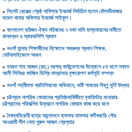
»
সিলেট রেঞ্জের শ্রেষ্ঠ অফিসার ইনচার্জ নির্বাচিত হলেন মৌলভীবাজার
মডেল থানার অফিসার ইনচার্জ সাইফুল।
»
বাংলাদেশ হরিজন ঐক্য পরিষদের ৭ দফা দাবি বাস্তবায়নের দাবীতে
মানবন্ধন ও স্বারকলিপি প্রদান
»
নওগাঁ মান্দায় শিক্ষার্থীদের বিক্ষোভে অবরুদ্ধ প্রধান শিক্ষক,
মোটরসাইকেলে আগুন
»
হযরত শাহ আজম (রহ.) দরগাহ্ ফাউন্ডেশনের উদ্যোগে ৫ম ধাপে সফাত
আলী সিনিয়র ফাজিল ডিগ্রি মাদ্রাসায় বৃক্ষরোপণ কর্মসূচি সম্পন্ন
»
নওগাঁ পত্নীতলা ব্যাটালিয়নের অভিযানে, কষ্টি পাথরের বিষ্ণু মূর্তি উদ্ধার
»
চট্টগ্রাম নাগরিক ফোরামের প্রতিষ্ঠাবার্ষিকীতে ব‍্যারিস্টার মনোয়ার-
চট্টগ্রামের পরিকল্পিত উন্নয়নে নাগরিক ফোরাম কাজ করে যাবে
»
বৈষম্যবিরোধী ছাত্র আন্দোলনে হামলার মামলায় ফটিকছড়ি পৌর
আওয়ামী লীগ নেতা নুরুল আজম গ্রেপ্তার