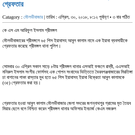
গ্রেফতার
Catagory :
মৌলভীবাজার
| তারিখ : এপ্রিল, ৩০, ২০১৮, ৮:১২ পূর্বাহ্ণ • ৩ বার পঠিত
কে এস এম আরিফুল ইসলাম শ্রীমঙ্গল
মৌলভীবাজারের শ্রীমঙ্গলে ৬৫ পিস ইয়াবাসহ আবুল কালাম নামে এক ইয়াবা ব্যবসায়ীকে
গ্রেফতার করেছে শ্রীমঙ্গল থানা পুলিশ।
সোমবার ৩০ এপ্রিল সকাল সাড়ে ৮টায় শ্রীমঙ্গল থানার এসআই ফজলে রাব্বী, এএসআই
মনিরুল ইসলাম সংগীয় ফোর্সসহ এক গোপন সংবাদের ভিত্তিতে ভৈরবগঞ্জবাজারের মিরতিঙ্গা
চা বাগানের পাকা রাস্তার মুখ হতে ৬৫ পিস ইয়াবাসহ ইয়াবা বিক্রেতা আবুল কালামকে
(৩৫) গ্রেফতার করা হয়।
গ্রেফতার হওয়া আবুল কালাম মৌলভীবাজার জেলা সদরের জগন্নাথপুর গ্রামের মৃত তৈয়ব
মিয়ার ছেলে বলে নিশ্চিত করেন শ্রীমঙ্গল থানার অফিসার ইনচার্জ কেএম নজরুল