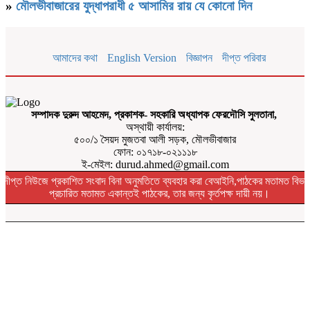
»
মৌলভীবাজারের যুদ্ধাপরাধী ৫ আসামির রায় যে কোনো দিন
আমাদের কথা
English Version
বিজ্ঞাপন
দীপ্ত পরিবার
সম্পাদক দুরুদ আহমেদ, প্রকাশক- সহকারি অধ্যাপক ফেরদৌসি সুলতানা,
অস্থায়ী কার্যালয়:
৫০০/১ সৈয়দ মুজতবা আলী সড়ক, মৌলভীবাজার
ফোন: ০১৭১৮-০২১১১৮
ই-মেইল: durud.ahmed@gmail.com
দীপ্ত নিউজে প্রকাশিত সংবাদ বিনা অনুমতিতে ব্যবহার করা বেআইনি,পাঠকের মতামত বিভা
প্রচারিত মতামত একান্তই পাঠকের, তার জন্য কৃর্তপক্ষ দায়ী নয়।