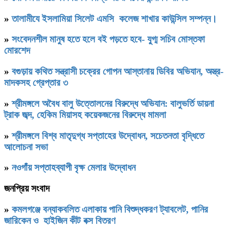
»
তালামীযে ইসলামিয়া সিলেট এমসি কলেজ শাখার কাউন্সিল সম্পন্ন।
»
সংবেদনশীল মানুষ হতে হলে বই পড়তে হবে- যু্গ্ম সচিব মোস্তফা
মোরশেদ
»
বগুড়ায় কথিত সন্ত্রাসী চক্রের গোপন আস্তানায় ডিবির অভিযান, অস্ত্র-
মাদকসহ গ্রেপ্তার ৩
»
শ্রীমঙ্গলে অবৈধ বালু উত্তোলনের বিরুদ্ধে অভিযান: বালুভর্তি ডায়না
ট্রাক জব্দ, হেকিম মিয়াসহ কয়েকজনের বিরুদ্ধে মামলা
»
শ্রীমঙ্গলে বিশ্ব মাতৃদুগ্ধ সপ্তাহের উদ্বোধন, সচেতনতা বৃদ্ধিতে
আলোচনা সভা
»
নওগাঁয় সপ্তাহব্যাপী বৃক্ষ মেলার উদ্বোধন
জনপ্রিয় সংবাদ
»
কমলগঞ্জে বন্যাকবলিত এলাকায় পানি বিশুদ্ধকরণ ট্যাবলেট, পানির
জারিকেন ও হাইজিন কীট বক্স বিতরণ