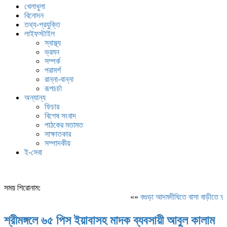
খেলাধুলা
বিনোদন
তথ্য-প্রযুক্তি
লাইফস্টাইল
স্বাস্থ্য
ভ্রমন
সম্পর্ক
পরামর্শ
রান্না-বান্না
রূপচর্চা
অন্যান্য
ফিচার
বিশেষ সংবাদ
পাঠকের মতামত
সাক্ষাতকার
সম্পাদকীয়
ই-সেবা
সময় শিরোনাম:
«»
বগুড়া আদমদীঘিতে বাসা বাড়ীতে দুঃস
শ্রীমঙ্গলে ৬৫ পিস ইয়াবাসহ মাদক ব্যবসায়ী আবুল কালাম