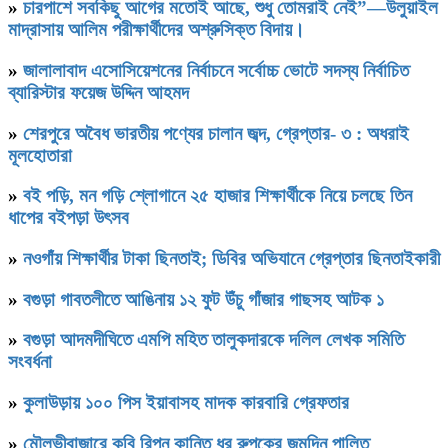
»
চারপাশে সবকিছু আগের মতোই আছে, শুধু তোমরাই নেই”—উলুয়াইল
মাদ্রাসায় আলিম পরীক্ষার্থীদের অশ্রুসিক্ত বিদায়।
»
জালালাবাদ এসোসিয়েশনের নির্বাচনে সর্বোচ্চ ভোটে সদস্য নির্বাচিত
ব্যারিস্টার ফয়েজ উদ্দিন আহমদ
»
শেরপুরে অবৈধ ভারতীয় পণ্যের চালান জব্দ, গ্রেপ্তার- ৩ : অধরাই
মূলহোতারা
»
বই পড়ি, মন গড়ি শ্লোগানে ২৫ হাজার শিক্ষার্থীকে নিয়ে চলছে তিন
ধাপের বইপড়া উৎসব
»
নওগাঁয় শিক্ষার্থীর টাকা ছিনতাই; ডিবির অভিযানে গ্রেপ্তার ছিনতাইকারী
»
বগুড়া গাবতলীতে আঙিনায় ১২ ফুট উঁচু গাঁজার গাছসহ আটক ১
»
বগুড়া আদমদীঘিতে এমপি মহিত তালুকদারকে দলিল লেখক সমিতি
সংবর্ধনা
»
কুলাউড়ায় ১০০ পিস ইয়াবাসহ মাদক কারবারি গ্রেফতার
»
মৌলভীবাজারে কবি রিপন কান্তি ধর রুপকের জন্মদিন পালিত