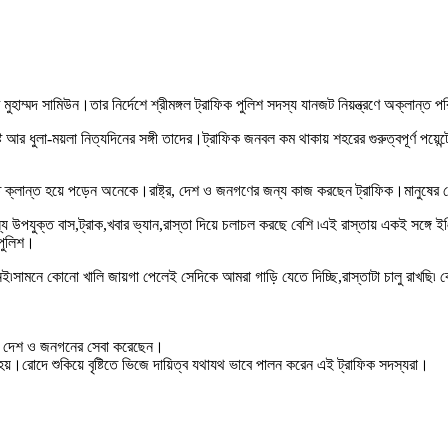
মুহাম্মদ সামিউন।তার নির্দেশে শ্রীমঙ্গল ট্রাফিক পুলিশ সদস্য যানজট নিয়ন্ত্রণে অক্লান্ত পর
ি আর ধুলা-ময়লা নিত্যদিনের সঙ্গী তাদের।ট্রাফিক জনবল কম থাকায় শহরের গুরুত্বপূর্ণ পয়েন্
থাকতে ক্লান্ত হয়ে পড়েন অনেকে।রাষ্ট্র, দেশ ও জনগণের জন্য কাজ করছেন ট্রাফিক।মানুষের
্য উপযুক্ত বাস,ট্রাক,খবার ভ্যান,রাস্তা দিয়ে চলাচল করছে বেশি ৷এই রাস্তায় একই সঙ্গে 
 পুলিশ।
নেই৷সামনে কোনো খালি জায়গা পেলেই সেদিকে আমরা গাড়ি যেতে দিচ্ছি,রাস্তাটা চালু রাখছি৷ কোন
 থেকে দেশ ও জনগনের সেবা করেছেন।
হয়।রোদে শুকিয়ে বৃষ্টিতে ভিজে দায়িত্ব যথাযথ ভাবে পালন করেন এই ট্রাফিক সদস্যরা।