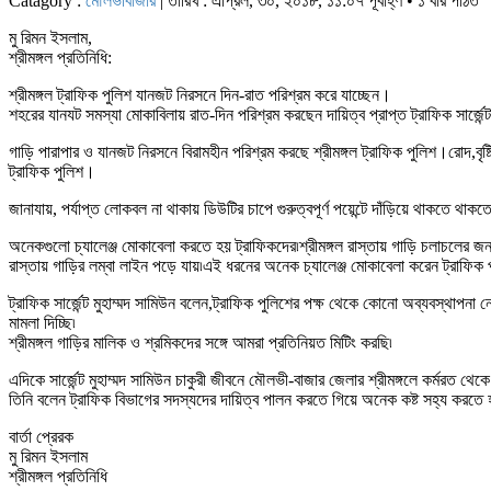
Catagory :
মৌলভীবাজার
| তারিখ : এপ্রিল, ৩০, ২০১৮, ১১:০৭ পূর্বাহ্ণ • ১ বার পঠিত
মু রিমন ইসলাম,
শ্রীমঙ্গল প্রতিনিধি:
শ্রীমঙ্গল ট্রাফিক পুলিশ যানজট নিরসনে দিন-রাত পরিশ্রম করে যাচ্ছেন।
শহরের যানযট সমস্যা মোকাবিলায় রাত-দিন পরিশ্রম করছেন দায়িত্ব প্রাপ্ত ট্রাফিক সার্জেন্ট 
গাড়ি পারাপার ও যানজট নিরসনে বিরামহীন পরিশ্রম করছে শ্রীমঙ্গল ট্রাফিক পুলিশ।রোদ,বৃষ্ট
ট্রাফিক পুলিশ।
জানাযায়, পর্যাপ্ত লোকবল না থাকায় ডিউটির চাপে গুরুত্বপূর্ণ পয়েন্টে দাঁড়িয়ে থাকতে 
অনেকগুলো চ্যালেঞ্জ মোকাবেলা করতে হয় ট্রাফিকদের৷শ্রীমঙ্গল রাস্তায় গাড়ি চলাচলের জন
রাস্তায় গাড়ির লম্বা লাইন পড়ে যায়৷এই ধরনের অনেক চ্যালেঞ্জ মোকাবেলা করেন ট্রাফিক
ট্রাফিক সার্জেন্ট মুহাম্মদ সামিউন বলেন,ট্রাফিক পুলিশের পক্ষ থেকে কোনো অব্যবস্থাপনা 
মামলা দিচ্ছি৷
শ্রীমঙ্গল গাড়ির মালিক ও শ্রমিকদের সঙ্গে আমরা প্রতিনিয়ত মিটিং করছি৷
এদিকে সার্জেন্ট মুহাম্মদ সামিউন চাকুরী জীবনে মৌলভী-বাজার জেলার শ্রীমঙ্গলে কর্মরত
তিনি বলেন ট্রাফিক বিভাগের সদস্যদের দায়িত্ব পালন করতে গিয়ে অনেক কষ্ট সহ্য করতে 
বার্তা প্রেরক
মু রিমন ইসলাম
শ্রীমঙ্গল প্রতিনিধি