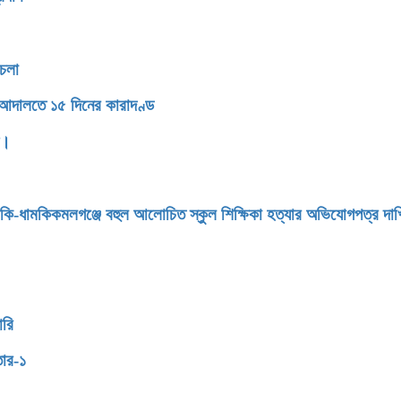
থচলা
 আদালতে ১৫ দিনের কারাদণ্ড
ন।
মকি-ধামকিকমলগঞ্জে বহুল আলোচিত স্কুল শিক্ষিকা হত্যার অভিযোগপত্র দা
ারি
তার-১