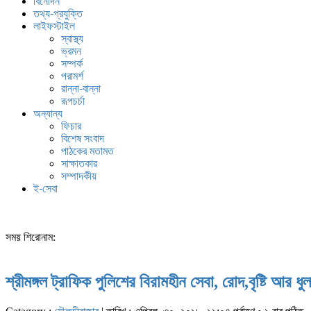
বিনোদন
তথ্য-প্রযুক্তি
লাইফস্টাইল
স্বাস্থ্য
ভ্রমন
সম্পর্ক
পরামর্শ
রান্না-বান্না
রূপচর্চা
অন্যান্য
ফিচার
বিশেষ সংবাদ
পাঠকের মতামত
সাক্ষাতকার
সম্পাদকীয়
ই-সেবা
সময় শিরোনাম:
শ্রীমঙ্গল ট্রাফিক পুলিশের বিরামহীন সেবা, রোদ,বৃষ্টি আর ধু