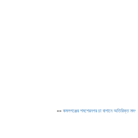
«»
কমলগঞ্জের শমশেরনগর চা বাগানে অতিরিক্ত মদপানে অসু