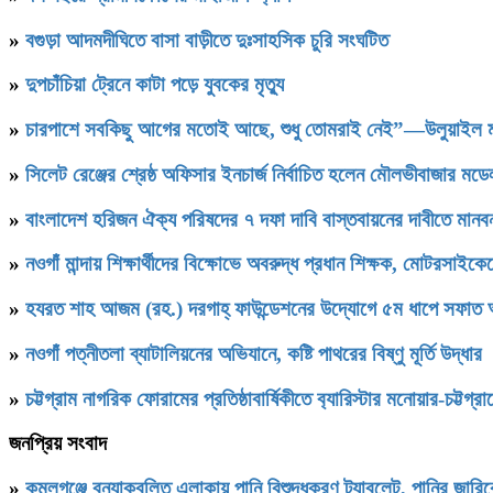
»
বগুড়া আদমদীঘিতে বাসা বাড়ীতে দুঃসাহসিক চুরি সংঘটিত
»
দুপচাঁচিয়া ট্রেনে কাটা পড়ে যুবকের মৃত্যু
»
চারপাশে সবকিছু আগের মতোই আছে, শুধু তোমরাই নেই”—উলুয়াইল মাদ্র
»
সিলেট রেঞ্জের শ্রেষ্ঠ অফিসার ইনচার্জ নির্বাচিত হলেন মৌলভীবাজার ম
»
বাংলাদেশ হরিজন ঐক্য পরিষদের ৭ দফা দাবি বাস্তবায়নের দাবীতে মানবন
»
নওগাঁ মান্দায় শিক্ষার্থীদের বিক্ষোভে অবরুদ্ধ প্রধান শিক্ষক, মোটরসাইক
»
হযরত শাহ আজম (রহ.) দরগাহ্ ফাউন্ডেশনের উদ্যোগে ৫ম ধাপে সফাত আলী স
»
নওগাঁ পত্নীতলা ব্যাটালিয়নের অভিযানে, কষ্টি পাথরের বিষ্ণু মূর্তি উদ্ধার
»
চট্টগ্রাম নাগরিক ফোরামের প্রতিষ্ঠাবার্ষিকীতে ব‍্যারিস্টার মনোয়ার-চট্
জনপ্রিয় সংবাদ
»
কমলগঞ্জে বন্যাকবলিত এলাকায় পানি বিশুদ্ধকরণ ট্যাবলেট, পানির জার