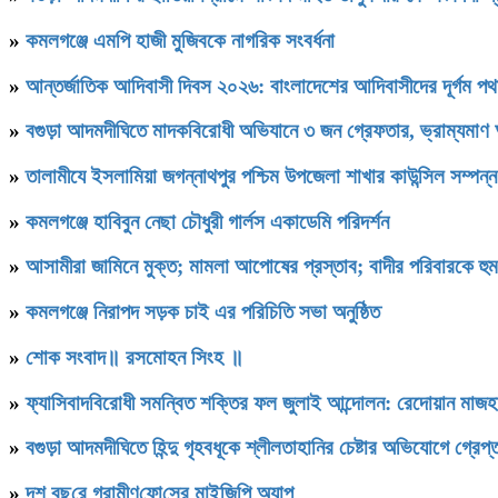
»
কমলগঞ্জে এমপি হাজী মুজিবকে নাগরিক সংবর্ধনা
»
আন্তর্জাতিক আদিবাসী দিবস ২০২৬: বাংলাদেশের আদিবাসীদের দূর্গম প
»
বগুড়া আদমদীঘিতে মাদকবিরোধী অভিযানে ৩ জন গ্রেফতার, ভ্রাম্যমাণ
»
‎তালামীযে ইসলামিয়া জগন্নাথপুর পশ্চিম উপজেলা শাখার কাউন্সিল সম্পন্
»
কমলগঞ্জে হাবিবুন নেছা চৌধুরী গার্লস একাডেমি পরিদর্শন
»
আসামীরা জামিনে মুক্ত; মামলা আপোষের প্রস্তাব; বাদীর পরিবারকে হু
»
কমলগঞ্জে নিরাপদ সড়ক চাই এর পরিচিতি সভা অনুষ্ঠিত
»
শোক সংবাদ॥ রসমোহন সিংহ ॥
»
ফ্যাসিবাদবিরোধী সমন্বিত শক্তির ফল জুলাই আন্দোলন: রেদোয়ান মাজহ
»
বগুড়া আদমদীঘিতে হিন্দু গৃহবধূকে শ্লীলতাহানির চেষ্টার অভিযোগে গ্রেপ্
»
দশ বছ‌রে গ্রামীণ‌ফো‌সের মাইজিপি অ্যাপ