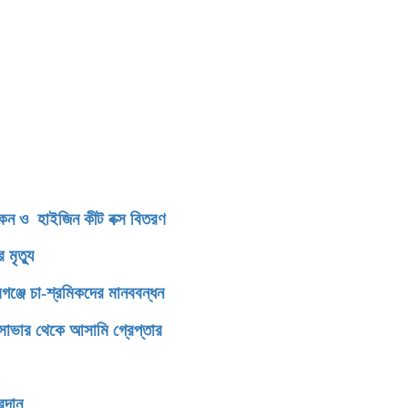
িকেন ও হাইজিন কীট বক্স বিতরণ
মৃত্যু
গঞ্জে চা-শ্রমিকদের মানববন্ধন
াভার থেকে আসামি গ্রেপ্তার
রদান