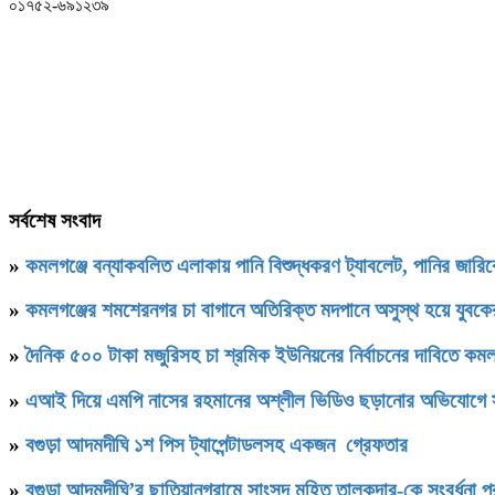
০১৭৫২-৬৯১২৩৯
সর্বশেষ সংবাদ
»
কমলগঞ্জে বন্যাকবলিত এলাকায় পানি বিশুদ্ধকরণ ট্যাবলেট, পানির জার
»
কমলগঞ্জের শমশেরনগর চা বাগানে অতিরিক্ত মদপানে অসুস্থ হয়ে যুবকের 
»
দৈনিক ৫০০ টাকা মজুরিসহ চা শ্রমিক ইউনিয়নের নির্বাচনের দাবিতে কমল
»
এআই দিয়ে এমপি নাসের রহমানের অশ্লীল ভিডিও ছড়ানোর অভিযোগে স
»
বগুড়া আদমদীঘি ১শ পিস ট্যাপেন্টাডলসহ একজন গ্রেফতার
»
বগুড়া আদমদীঘি’র ছাতিয়ানগ্রামে সাংসদ মহিত তালুকদার-কে সংবর্ধনা প্