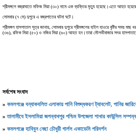
শ্রীমঙ্গলে বজ্রাঘাতে মফিজ মিয়া (৩০) নামে এক ব্যক্তির মৃত্যু হয়েছে।এতে আহত 
সোমবার (৭ মে) দুপুরে এ বজ্রপাতের ঘটনা ঘটে।
শ্রীমঙ্গল হাসপাতাল সূত্র জানায়, সোমবার দুপুরে শ্রীমঙ্গলের হাইল হাওরে বৃষ্টির সম
(৩৬), রফিক মিয়া (৫০) ও নজির মিয়া (৬০) আহত হন।তারা মৌলভীবাজার সদর হাসপাতাল
সর্বশেষ সংবাদ
»
কমলগঞ্জে বন্যাকবলিত এলাকায় পানি বিশুদ্ধকরণ ট্যাবলেট, পানির জার
»
‎তালামীযে ইসলামিয়া জগন্নাথপুর পশ্চিম উপজেলা শাখার কাউন্সিল সম্পন্
»
কমলগঞ্জে হাবিবুন নেছা চৌধুরী গার্লস একাডেমি পরিদর্শন