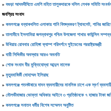
»
বগুড়া আদমদীঘিতে এমপি মহিত তালুকদারকে দলিল লেখক সমিতি 
জনপ্রিয় সংবাদ
»
কমলগঞ্জে বন্যাকবলিত এলাকায় পানি বিশুদ্ধকরণ ট্যাবলেট, পানির জার
»
‎তালামীযে ইসলামিয়া জগন্নাথপুর পশ্চিম উপজেলা শাখার কাউন্সিল সম্পন্
»
উখিয়ায় রোববার রোহিঙ্গা ক্যাম্প পরিদর্শনে সুইডেনের পররাষ্ট্রমন্ত্রী
»
বারী সিদ্দিকীর অবস্থার আরও অবনতি
»
শোক সংবাদ বীর মুক্তিযোদ্ধা আব্দুল মালেক
»
মৃত্যুবাষির্কী মোহাম্মদ ইলিয়াছ
»
কমলগঞ্জে পতনঊষারে দাদন ব্যবসায়ীদের মানসিক চাপে এক স্বর্ণ ব্যবসায়ী
»
মৌলভীবাজার ভোক্তা অধিকার আইনে ৩ প্রতিষ্ঠানকে ৭ হাজার টাকা জর
»
কমলগঞ্জে সনাতন ধর্মীয় বিশেষ সম্মেলন অনুষ্টিত