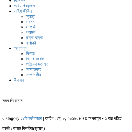
বিনোদন
তথ্য-প্রযুক্তি
লাইফস্টাইল
স্বাস্থ্য
ভ্রমন
সম্পর্ক
পরামর্শ
রান্না-বান্না
রূপচর্চা
অন্যান্য
ফিচার
বিশেষ সংবাদ
পাঠকের মতামত
সাক্ষাতকার
সম্পাদকীয়
ই-সেবা
সময় শিরোনাম:
Catagory :
মৌলভীবাজার
| তারিখ : মে, ৮, ২০১৮, ৮:৪৪ অপরাহ্ণ • ১ বার পঠিত
কাজী গোলাম কিবরিয়া(জুয়েল)