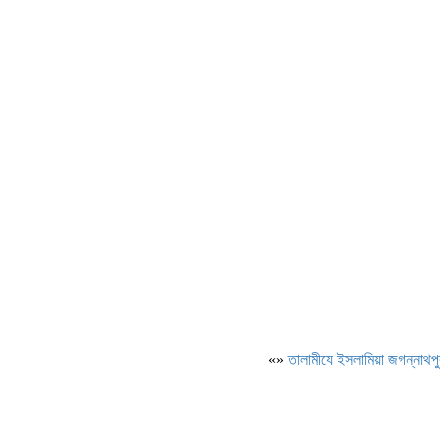
«»
‎তালামীযে ইসলামিয়া জগন্নাথপুর পশ