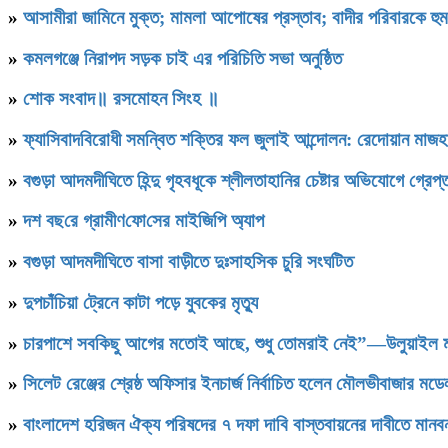
»
আসামীরা জামিনে মুক্ত; মামলা আপোষের প্রস্তাব; বাদীর পরিবারকে হু
»
কমলগঞ্জে নিরাপদ সড়ক চাই এর পরিচিতি সভা অনুষ্ঠিত
»
শোক সংবাদ॥ রসমোহন সিংহ ॥
»
ফ্যাসিবাদবিরোধী সমন্বিত শক্তির ফল জুলাই আন্দোলন: রেদোয়ান মাজহ
»
বগুড়া আদমদীঘিতে হিন্দু গৃহবধূকে শ্লীলতাহানির চেষ্টার অভিযোগে গ্রেপ্
»
দশ বছ‌রে গ্রামীণ‌ফো‌সের মাইজিপি অ্যাপ
»
বগুড়া আদমদীঘিতে বাসা বাড়ীতে দুঃসাহসিক চুরি সংঘটিত
»
দুপচাঁচিয়া ট্রেনে কাটা পড়ে যুবকের মৃত্যু
»
চারপাশে সবকিছু আগের মতোই আছে, শুধু তোমরাই নেই”—উলুয়াইল মাদ্র
»
সিলেট রেঞ্জের শ্রেষ্ঠ অফিসার ইনচার্জ নির্বাচিত হলেন মৌলভীবাজার ম
»
বাংলাদেশ হরিজন ঐক্য পরিষদের ৭ দফা দাবি বাস্তবায়নের দাবীতে মানবন