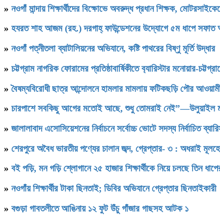
»
নওগাঁ মান্দায় শিক্ষার্থীদের বিক্ষোভে অবরুদ্ধ প্রধান শিক্ষক, মোটরসাইক
»
হযরত শাহ আজম (রহ.) দরগাহ্ ফাউন্ডেশনের উদ্যোগে ৫ম ধাপে সফাত আলী স
»
নওগাঁ পত্নীতলা ব্যাটালিয়নের অভিযানে, কষ্টি পাথরের বিষ্ণু মূর্তি উদ্ধার
»
চট্টগ্রাম নাগরিক ফোরামের প্রতিষ্ঠাবার্ষিকীতে ব‍্যারিস্টার মনোয়ার-চট্
»
বৈষম্যবিরোধী ছাত্র আন্দোলনে হামলার মামলায় ফটিকছড়ি পৌর আওয়ামী
»
চারপাশে সবকিছু আগের মতোই আছে, শুধু তোমরাই নেই”—উলুয়াইল মাদ্রা
»
জালালাবাদ এসোসিয়েশনের নির্বাচনে সর্বোচ্চ ভোটে সদস্য নির্বাচিত ব্যা
»
শেরপুরে অবৈধ ভারতীয় পণ্যের চালান জব্দ, গ্রেপ্তার- ৩ : অধরাই মূলহ
»
বই পড়ি, মন গড়ি শ্লোগানে ২৫ হাজার শিক্ষার্থীকে নিয়ে চলছে তিন ধাপ
»
নওগাঁয় শিক্ষার্থীর টাকা ছিনতাই; ডিবির অভিযানে গ্রেপ্তার ছিনতাইকারী
»
বগুড়া গাবতলীতে আঙিনায় ১২ ফুট উঁচু গাঁজার গাছসহ আটক ১