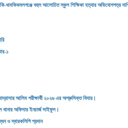
মকি-ধামকিকমলগঞ্জে বহুল আলোচিত স্কুল শিক্ষিকা হত্যার অভিযোগপত্র দা
ারি
তার-১
াসায় আলিম পরীক্ষার্থী ২০২৬ এর অশ্রুসিক্ত বিদায়।
ডেল থানার অফিসার ইনচার্জ সাইফুল।
্ধন ও স্বারকলিপি প্রদান