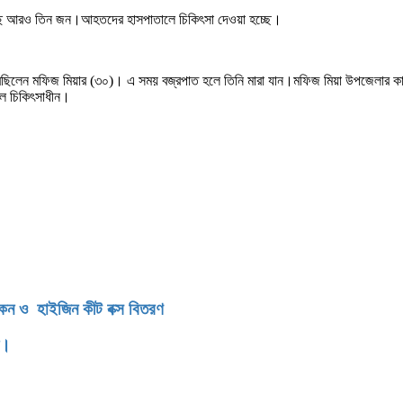
হয়েছে আরও তিন জন।আহতদের হাসপাতালে চিকিৎসা দেওয়া হচ্ছে।
য় মাছ ধরছিলেন মফিজ মিয়ার (৩০)। এ সময় বজ্রপাত হলে তিনি মারা যান।মফিজ মিয়া উপজেলার
ে চিকিৎসাধীন।
িকেন ও হাইজিন কীট বক্স বিতরণ
ন।