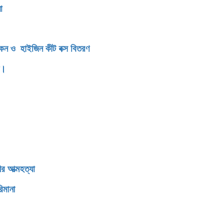
সংবর্ধনা
িকেন ও হাইজিন কীট বক্স বিতরণ
ন।
র আত্মহত্যা
িমানা