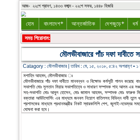
আজ- ২২শে শ্রাবণ, ১৪৩৩ বঙ্গাব্দ - ২২শে সফর, ১৪৪৮ হিজরি
হোম
বাংলাদেশ
আন্তর্জাতিক
দেশজুড়ে
ধর্ম
সময় শিরোনাম:
মৌলভীবাজারে পাঁচ দফা দাবীতে সর
Catagory :
মৌলভীবাজার
| তারিখ : মে, ১৫, ২০১৮, ৫:৪২ অপরাহ্ণ • ১ 
মশাহিদ আহমদ, মৌলভীবাজার ঃ
মৌলভীবাজারে পাঁচ দফা দাবীতে মানবন্ধন ও বিক্ষোভ কর্মসূচী পালন করেছে ব
সভাপতি মোঃ সুলতান মিয়ার সভাপতিত্বে ও সাধারণ সম্পাদক শাহ আলম এর সঞ্চালন
সহ-সভাপতি মোঃ আবুল হোসেন, মোঃ জামাল আহমদ, সম্পাদক মোঃ ফারুক মিয়া,সহ-
বক্তারা আউটসোর্সিং এর মাধ্যমে জনবল নিয়োগ বাতিলসহ বিভিন্ন দাবী তুলে 
প্রশাসকের মাধ্যমে প্রধানমন্ত্রীর নিকট স্বারকলিপি পেশ, জুলাই-নভেম্বর সময়
ঘোষনা করা হবে।