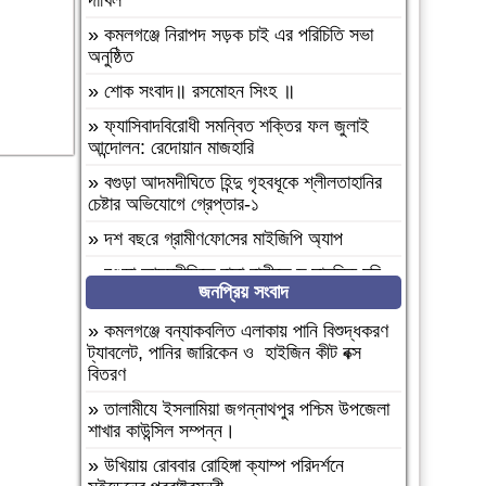
দাখিল
»
কমলগঞ্জে নিরাপদ সড়ক চাই এর পরিচিতি সভা
অনুষ্ঠিত
»
শোক সংবাদ॥ রসমোহন সিংহ ॥
»
ফ্যাসিবাদবিরোধী সমন্বিত শক্তির ফল জুলাই
আন্দোলন: রেদোয়ান মাজহারি
»
বগুড়া আদমদীঘিতে হিন্দু গৃহবধূকে শ্লীলতাহানির
চেষ্টার অভিযোগে গ্রেপ্তার-১
»
দশ বছ‌রে গ্রামীণ‌ফো‌সের মাইজিপি অ্যাপ
»
বগুড়া আদমদীঘিতে বাসা বাড়ীতে দুঃসাহসিক চুরি
জনপ্রিয় সংবাদ
সংঘটিত
»
দুপচাঁচিয়া ট্রেনে কাটা পড়ে যুবকের মৃত্যু
»
কমলগঞ্জে বন্যাকবলিত এলাকায় পানি বিশুদ্ধকরণ
ট্যাবলেট, পানির জারিকেন ও হাইজিন কীট বক্স
»
চারপাশে সবকিছু আগের মতোই আছে, শুধু
বিতরণ
তোমরাই নেই”—উলুয়াইল মাদ্রাসায় আলিম
পরীক্ষার্থী ২০২৬ এর অশ্রুসিক্ত বিদায়।
»
‎তালামীযে ইসলামিয়া জগন্নাথপুর পশ্চিম উপজেলা
শাখার কাউন্সিল সম্পন্ন।
»
সিলেট রেঞ্জের শ্রেষ্ঠ অফিসার ইনচার্জ নির্বাচিত
হলেন মৌলভীবাজার মডেল থানার অফিসার ইনচার্জ
»
উখিয়ায় রোববার রোহিঙ্গা ক্যাম্প পরিদর্শনে