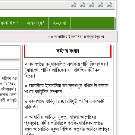
ইফস্টাইল
অন্যান্য
ই-সেবা
«»
‎তালামীযে ইসলামিয়া জগন্নাথপুর পশ্চিম উপজেলা শাখার কাউ
সর্বশেষ সংবাদ
»
কমলগঞ্জে বন্যাকবলিত এলাকায় পানি বিশুদ্ধকরণ
ট্যাবলেট, পানির জারিকেন ও হাইজিন কীট বক্স
বিতরণ
ময় পরিষদ এর
কিশোর সিংহ,
»
‎তালামীযে ইসলামিয়া জগন্নাথপুর পশ্চিম উপজেলা
ভট্রাচার্জ।
শাখার কাউন্সিল সম্পন্ন।
 জেলায় জেলা
তী কর্মসূচি
»
কমলগঞ্জে হাবিবুন নেছা চৌধুরী গার্লস একাডেমি
পরিদর্শন
»
আসামীরা জামিনে মুক্ত; মামলা আপোষের
প্রস্তাব; বাদীর পরিবারকে হুমকি-ধামকিকমলগঞ্জে
বহুল আলোচিত স্কুল শিক্ষিকা হত্যার অভিযোগপত্র