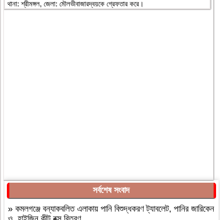
থানা: শ্রীমঙ্গল, জেলা: মৌলভীবাজারদ্বয়কে গ্রেফতার করে।
সর্বশেষ সংবাদ
»
কমলগঞ্জে বন্যাকবলিত এলাকায় পানি বিশুদ্ধকরণ ট্যাবলেট, পানির জারিকেন
ও হাইজিন কীট বক্স বিতরণ