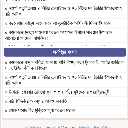
»
নওগাঁ পত্নীতলায় ৪ লিটার চোলাইমদ ও ৭০ লিটার মদ তৈরির উপকরণসহ
নারী আটক
»
বড়লেখায় বর্ণাঢ্য আয়োজনে আন্তর্জাতিক আদিবাসী দিবস উদযাপন
»
কমলগঞ্জে মরহুম মাওলানা আব্দুল আহাদের ঈসালে সাওয়াব উপলক্ষে
আলোচনা ও দোয়া মাহফিল।
»
দৈনিক ৫শ টাকা মজুরীর দাবীতে বড়লেখায় চা শ্রমিকদের গণবিক্ষোভ
জনপ্রিয় সংবাদ
»
কমলগঞ্জের শমশেরনগর চা বাগানে অতিরিক্ত মদপানে অসুস্থ হয়ে যুবকের
মৃত্যু
»
কমলগঞ্জে বন্যাকবলিত এলাকায় পানি বিশুদ্ধকরণ ট্যাবলেট, পানির জারিকেন
ও হাইজিন কীট বক্স বিতরণ
»
দৈনিক ৫০০ টাকা মজুরিসহ চা শ্রমিক ইউনিয়নের নির্বাচনের দাবিতে
কমলগঞ্জে চা-শ্রমিকদের মানববন্ধন
»
নওগাঁ পত্নীতলায় ৪ লিটার চোলাইমদ ও ৭০ লিটার মদ তৈরির উপকরণসহ
নারী আটক
»
এআই দিয়ে এমপি নাসের রহমানের অশ্লীল ভিডিও ছড়ানোর অভিযোগে
সাভার থেকে আসামি গ্রেপ্তার
»
উখিয়ায় রোববার রোহিঙ্গা ক্যাম্প পরিদর্শনে সুইডেনের পররাষ্ট্রমন্ত্রী
»
বগুড়া আদমদীঘি ১শ পিস ট্যাপেন্টাডলসহ একজন গ্রেফতার
»
বারী সিদ্দিকীর অবস্থার আরও অবনতি
»
বগুড়া আদমদীঘি’র ছাতিয়ানগ্রামে সাংসদ মহিত তালুকদার-কে সংবর্ধনা
»
শোক সংবাদ বীর মুক্তিযোদ্ধা আব্দুল মালেক
প্রদান
»
মৃত্যুবাষির্কী মোহাম্মদ ইলিয়াছ
»
কমলগঞ্জে এমপি হাজী মুজিবকে নাগরিক সংবর্ধনা
আমাদের কথা
English Version
বিজ্ঞাপন
দীপ্ত পরিবার