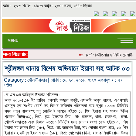
আজ- ২৬শে শ্রাবণ, ১৪৩৩ বঙ্গাব্দ - ২৬শে সফর, ১৪৪৮ হিজরি
MENU
সময় শিরোনাম:
«»
নওগাঁ পত্নীতলায় ৪ লিটার চোলাই
শ্রীমঙ্গল থানায় বিশেষ অভিযানে ইয়াবা সহ আটক ০৩
Catagory :
মৌলভীবাজার
| তারিখ : মে, ২০, ২০১৮, ৭:২৭ অপরাহ্ণ • ১ বার
পঠিত
কে এস এম আরিফুল ইসলাম শ্রীমঙ্গল :
অদ্য ২০.০৫.১৮ ইং তারিখ এসআই ফজলে রাব্বী, এসআই আবুল খায়ের, এএসআই
এনামুল হক সংগীয় ফোর্স সহ বিশেষ অভিযান পরিচালনা করে দুপুর ০২:৩০ মিনিটের
সময় নতুন বাজারস্হ মনু হোটেল’র সামনে হইতে ১৮ পিস ইয়াবা সহ জাহান উদ্দিন
প্রকাশ লিটন(৩১), পিতা: মৃত: ইন্তাজ মিয়া, সাং মহলাল, থানা: রাজনগর, জেলা:
মৌলভীবাজারকে এবং বিকাল ০৩:৫০ মিনিটের সময় সোনার বাংলা রোড হইতে ০৮ পিস
ইয়াবা সহ রুবেল মিয়া (২৮), পিতা: মো: জমশেদ মিয়া, সাং সোনার বাংলা রোড, ০৬ পিস
ইয়াবা সহ মঈনুল ইসলাম হৃদয় (১৮), পিতা: মো: জমির মিয়া, সাং কালিঘাট রোড, উভয়