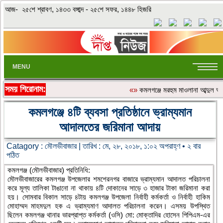
আজ- ২৫শে শ্রাবণ, ১৪৩৩ বঙ্গাব্দ - ২৫শে সফর, ১৪৪৮ হিজরি
MENU
সময় শিরোনাম:
«»
কমলগঞ্জে মরহুম মাওলানা আব্দুল আ
কমলগঞ্জে ৪টি ব্যবসা প্রতিষ্ঠানে ভ্রাম্যমান
আদালতের জরিমানা আদায়
Catagory :
মৌলভীবাজার
| তারিখ : মে, ২৮, ২০১৮, ১:০২ অপরাহ্ণ • ২ বার
পঠিত
কমলগঞ্জ (মৌলভীবাজার) প্রতিনিধি:
মৌলভীবাজারের কমলগঞ্জ উপজেলার শমশেরনগর বাজারে ভ্রাম্যমান আদালত পরিচালনা
করে মূল্য তালিকা টাঙানো না থাকায় ৪টি দোকানের সাড়ে ৩ হাজার টাকা জরিমানা করা
হয়। সোমবার বিকাল সাড়ে ৪টায় কমলগঞ্জ উপজেলা নির্বাহী কর্মকর্তা ও নির্বাহী হাকিম
মোহাম্মদ মাহমদুল হক এ ভ্রাম্যমাণ আদালত পরিচালনা করেন। এসময় উপস্থিত
ছিলেন কমলগঞ্জ থানার ভারপ্রাপ্ত কর্মকর্তা (ওসি) মো: মোক্তাদির হোসেন পিপিএম-এর