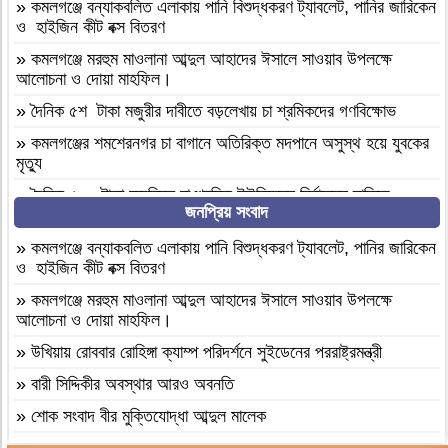
»
কমলগঞ্জে বন্যাকবলিত এলাকায় পানি বিশুদ্ধকরণ ট্যাবলেট, পানির জারিকেন
ও হাইজিন কীট বক্স বিতরণ
»
কমলগঞ্জে মরহুম মাওলানা আব্দুল আহাদের ঈসালে সাওয়াব উপলক্ষে
আলোচনা ও দোয়া মাহফিল।
»
দৈনিক ৫শ টাকা মজুরীর দাবীতে বড়লেখায় চা শ্রমিকদের গণবিক্ষোভ
»
কমলগঞ্জের শমশেরনগর চা বাগানে অতিরিক্ত মদপানে অসুস্থ হয়ে যুবকের
মৃত্যু
»
দৈনিক ৫০০ টাকা মজুরিসহ চা শ্রমিক ইউনিয়নের নির্বাচনের দাবিতে
জনপ্রিয় সংবাদ
কমলগঞ্জে চা-শ্রমিকদের মানববন্ধন
»
এআই দিয়ে এমপি নাসের রহমানের অশ্লীল ভিডিও ছড়ানোর অভিযোগে
»
কমলগঞ্জে বন্যাকবলিত এলাকায় পানি বিশুদ্ধকরণ ট্যাবলেট, পানির জারিকেন
সাভার থেকে আসামি গ্রেপ্তার
ও হাইজিন কীট বক্স বিতরণ
»
বগুড়া আদমদীঘি ১শ পিস ট্যাপেন্টাডলসহ একজন গ্রেফতার
»
কমলগঞ্জে মরহুম মাওলানা আব্দুল আহাদের ঈসালে সাওয়াব উপলক্ষে
আলোচনা ও দোয়া মাহফিল।
»
বগুড়া আদমদীঘি’র ছাতিয়ানগ্রামে সাংসদ মহিত তালুকদার-কে সংবর্ধনা
প্রদান
»
উখিয়ায় রোববার রোহিঙ্গা ক্যাম্প পরিদর্শনে সুইডেনের পররাষ্ট্রমন্ত্রী
»
কমলগঞ্জে এমপি হাজী মুজিবকে নাগরিক সংবর্ধনা
»
বারী সিদ্দিকীর অবস্থার আরও অবনতি
»
আন্তর্জাতিক আদিবাসী দিবস ২০২৬: বাংলাদেশের আদিবাসীদের দূর্গম
»
শোক সংবাদ বীর মুক্তিযোদ্ধা আব্দুল মালেক
পথচলা
»
মৃত্যুবাষির্কী মোহাম্মদ ইলিয়াছ