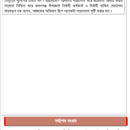
নেতৃত্বে পুলিশের একটি দল। ভ্রাম্যমাণ আদালত পরিচালনা করে জরিমানা আদায় করার
সত্যতা নিশ্চিত করে কমলগঞ্জ উপজেলা নির্বাহী কর্মকর্তা ও নির্বাহী হাকিম মোহাম্মদ
মাহমদুল হক বলেন, আজকের অভিযান ছিল অনেকটা সচেতনতা সৃষ্টি করার মত।
সর্বশেষ সংবাদ