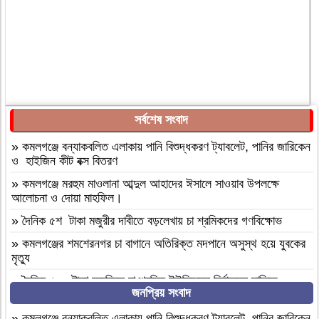
সর্বশেষ সংবাদ
»
কমলগঞ্জে বন্যাকবলিত এলাকায় পানি বিশুদ্ধকরণ ট্যাবলেট, পানির জারিকেন
ও হাইজিন কীট বক্স বিতরণ
»
কমলগঞ্জে মরহুম মাওলানা আব্দুল আহাদের ঈসালে সাওয়াব উপলক্ষে
আলোচনা ও দোয়া মাহফিল।
»
দৈনিক ৫শ টাকা মজুরীর দাবীতে বড়লেখায় চা শ্রমিকদের গণবিক্ষোভ
»
কমলগঞ্জের শমশেরনগর চা বাগানে অতিরিক্ত মদপানে অসুস্থ হয়ে যুবকের
মৃত্যু
»
দৈনিক ৫০০ টাকা মজুরিসহ চা শ্রমিক ইউনিয়নের নির্বাচনের দাবিতে
জনপ্রিয় সংবাদ
কমলগঞ্জে চা-শ্রমিকদের মানববন্ধন
»
এআই দিয়ে এমপি নাসের রহমানের অশ্লীল ভিডিও ছড়ানোর অভিযোগে
»
কমলগঞ্জে বন্যাকবলিত এলাকায় পানি বিশুদ্ধকরণ ট্যাবলেট, পানির জারিকেন