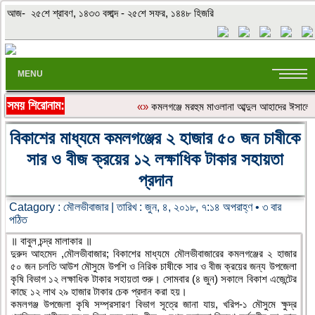
আজ- ২৫শে শ্রাবণ, ১৪৩৩ বঙ্গাব্দ - ২৫শে সফর, ১৪৪৮ হিজরি
MENU
সময় শিরোনাম:
«»
কমলগঞ্জে মরহুম মাওলানা আব্দুল আহাদের ঈসালে 
বিকাশের মাধ্যমে কমলগঞ্জের ২ হাজার ৫০ জন চাষীকে
সার ও বীজ ক্রয়ের ১২ লক্ষাধিক টাকার সহায়তা
প্রদান
Catagory :
মৌলভীবাজার
| তারিখ : জুন, ৪, ২০১৮, ৭:১৪ অপরাহ্ণ • ৩ বার
পঠিত
॥ বাবুল চন্দ্র মালাকার ॥
দুরুদ আহমেদ ,মৌলভীবাজার; বিকাশের মাধ্যমে মৌলভীবাজারের কমলগঞ্জের ২ হাজার
৫০ জন চলতি আউশ মৌসুমে উপশি ও নিরিক চাষীকে সার ও বীজ ক্রয়ের জন্য উপজেলা
কৃষি বিভাগ ১২ লক্ষাধিক টাকার সহায়তা শুরু। সোমবার (৪ জুন) সকালে বিকাশ এজেন্টের
কাছে ১২ লাথ ২৯ হাজার টাকার চেক প্রদান করা হয়।
কমলগঞ্জ উপজেলা কৃষি সম্প্রসারণ বিভাগ সূত্রে জানা যায়, খরিপ-১ মৌসুমে ক্ষুদ্র