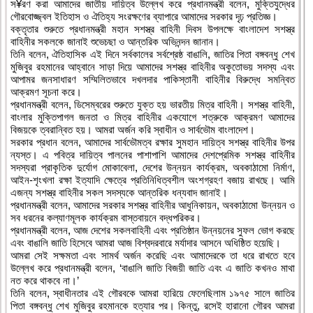
স¥রণ করা আমাদের জাতীয় দায়িত্ব উল্লেখ করে প্রধানমন্ত্রী বলেন, মুক্তিযুদ্ধের
গৌরবোজ্জ্বল ইতিহাস ও ঐতিহ্য সংরক্ষণের ব্যাপারে আমাদের সরকার দৃঢ় প্রতিজ্ঞ।
বক্তৃতার শুরুতে প্রধানমন্ত্রী মহান সশস্ত্র বাহিনী দিবস উপলক্ষে বাংলাদেশ সশস্ত্র
বাহিনীর সকলকে জানাই শুভেচছা ও আন্তরিক অভিনন্দন জানান।
তিনি বলেন, ঐতিহাসিক এই দিনে সর্বকালের সর্বশ্রেষ্ঠ বাঙালি, জাতির পিতা বঙ্গবন্ধু শেখ
মুজিবুর রহমানের আহ্বানে সাড়া দিয়ে আমাদের সশস্ত্র বাহিনীর অকুতোভয় সদস্য এবং
আপামর জনসাধারণ সম্মিলিতভাবে দখলদার পাকিস্তানী বাহিনীর বিরুদ্ধে সমন্বিত
আক্রমণ সূচনা করে।
প্রধানমন্ত্রী বলেন, ডিসেম্বরের শুরুতে যুক্ত হয় ভারতীয় মিত্র বাহিনী। সশস্ত্র বাহিনী,
বাংলার মুক্তিপাগল জনতা ও মিত্র বাহিনীর একযোগে শত্রুকে আক্রমণ আমাদের
বিজয়কে ত্বরান্বিত হয়। আমরা অর্জন করি স্বাধীন ও সার্বভৌম বাংলাদেশ।
সরকার প্রধান বলেন, আমাদের সার্বভৌমত্ব রক্ষার সুমহান দায়িত্ব সশস্ত্র বাহিনীর উপর
ন্যস্ত। এ পবিত্র দায়িত্ব পালনের পাশাপাশি আমাদের দেশপ্রেমিক সশস্ত্র বাহিনীর
সদস্যরা প্রাকৃতিক দুর্যোগ মোকাবেলা, দেশের উন্নয়ন কার্যক্রম, অবকাঠামো নির্মাণ,
আইন-শৃংখলা রক্ষা ইত্যাদি ক্ষেত্রে প্রতিনিধিত্বশীল অংশগ্রহণ বজায় রাখছে। আমি
এজন্য সশস্ত্র বাহিনীর সকল সদস্যকে আন্তরিক ধন্যবাদ জানাই।
প্রধানমন্ত্রী বলেন, আমাদের সরকার সশস্ত্র বাহিনীর আধুনিকায়ন, অবকাঠামো উন্নয়ন ও
সব ধরনের কল্যাণমূলক কার্যক্রম বাস্তবায়নে বদ্ধপরিকর।
প্রধানমন্ত্রী বলেন, আজ দেশের সকলবাহিনী এবং প্রতিষ্ঠান উন্নয়নের সুফল ভোগ করছে
এবং বাঙালি জাতি হিসেবে আমরা আজ বিশ্বদরবারে মর্যাদার আসনে অধিষ্ঠিত হয়েছি।
আমরা সেই সক্ষমতা এবং সামর্থ অর্জন করেছি এবং আমাদেরকে তা ধরে রাখতে হবে
উল্লেখ করে প্রধানমন্ত্রী বলেন, ‘বাঙালি জাতি বিজয়ী জাতি এবং এ জাতি কখনও মাথা
নত করে থাকবে না।’
তিনি বলেন, স্বাধীনতার এই গৌরবকে আমরা হারিয়ে ফেলেছিলাম ১৯৭৫ সালে জাতির
পিতা বঙ্গবন্ধু শেখ মুজিবুর রহমানকে হত্যার পর। কিন্তু, রসেই হারানো গৌরব আমরা