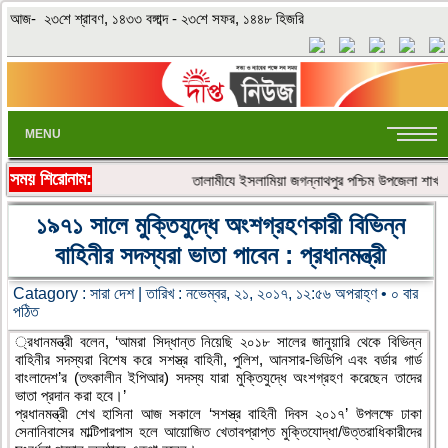
আজ- ২৩শে শ্রাবণ, ১৪৩৩ বঙ্গাব্দ - ২৩শে সফর, ১৪৪৮ হিজরি
MENU
সময় শিরোনাম:
«»
‎তালামীযে ইসলামিয়া জগন্নাথপুর পশ্চিম উপজেলা শাখার 
১৯৭১ সালে মুক্তিযুদ্ধে অংশগ্রহণকারী বিভিন্ন
বাহিনীর সদস্যরা ভাতা পাবেন : প্রধানমন্ত্রী
Catagory :
সারা দেশ
| তারিখ : নভেম্বর, ২১, ২০১৭, ১২:৫৬ অপরাহ্ণ • ০ বার
পঠিত
্রধানমন্ত্রী বলেন, ‘আমরা সিদ্ধান্ত নিয়েছি ২০১৮ সালের জানুয়ারি থেকে বিভিন্ন
বাহিনীর সদস্যরা বিশেষ করে সশস্ত্র বাহিনী, পুলিশ, আনসার-ভিডিপি এবং বর্ডার গার্ড
বাংলাদেশ’র (তৎকালীন ইপিআর) সদস্য যারা মুক্তিযুদ্ধে অংশগ্রহণ করেছেন তাদের
ভাতা প্রদান করা হবে।’
প্রধানমন্ত্রী শেখ হাসিনা আজ সকালে ‘সশস্ত্র বাহিনী দিবস ২০১৭’ উপলক্ষে ঢাকা
সেনানিবাসের মাল্টিপারপাস হলে আয়োজিত খেতাবপ্রাপ্ত মুক্তিযোদ্ধা/উত্তরাধিকারীদের