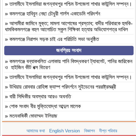
»
‎তালামীযে ইসলামিয়া জগন্নাথপুর পশ্চিম উপজেলা শাখার কাউন্সিল সম্পন্ন।
»
কমলগঞ্জে হাবিবুন নেছা চৌধুরী গার্লস একাডেমি পরিদর্শন
»
আসামীরা জামিনে মুক্ত; মামলা আপোষের প্রস্তাব; বাদীর পরিবারকে হুমকি-
ধামকিকমলগঞ্জে বহুল আলোচিত স্কুল শিক্ষিকা হত্যার অভিযোগপত্র দাখিল
»
কমলগঞ্জে নিরাপদ সড়ক চাই এর পরিচিতি সভা অনুষ্ঠিত
»
শোক সংবাদ॥ রসমোহন সিংহ ॥
জনপ্রিয় সংবাদ
»
ফ্যাসিবাদবিরোধী সমন্বিত শক্তির ফল জুলাই আন্দোলন: রেদোয়ান মাজহারি
»
কমলগঞ্জে বন্যাকবলিত এলাকায় পানি বিশুদ্ধকরণ ট্যাবলেট, পানির জারিকেন
ও হাইজিন কীট বক্স বিতরণ
»
বগুড়া আদমদীঘিতে হিন্দু গৃহবধূকে শ্লীলতাহানির চেষ্টার অভিযোগে
গ্রেপ্তার-১
»
‎তালামীযে ইসলামিয়া জগন্নাথপুর পশ্চিম উপজেলা শাখার কাউন্সিল সম্পন্ন।
»
দশ বছ‌রে গ্রামীণ‌ফো‌সের মাইজিপি অ্যাপ
»
উখিয়ায় রোববার রোহিঙ্গা ক্যাম্প পরিদর্শনে সুইডেনের পররাষ্ট্রমন্ত্রী
»
বগুড়া আদমদীঘিতে বাসা বাড়ীতে দুঃসাহসিক চুরি সংঘটিত
»
বারী সিদ্দিকীর অবস্থার আরও অবনতি
»
দুপচাঁচিয়া ট্রেনে কাটা পড়ে যুবকের মৃত্যু
»
শোক সংবাদ বীর মুক্তিযোদ্ধা আব্দুল মালেক
»
চারপাশে সবকিছু আগের মতোই আছে, শুধু তোমরাই নেই”—উলুয়াইল
»
মৃত্যুবাষির্কী মোহাম্মদ ইলিয়াছ
মাদ্রাসায় আলিম পরীক্ষার্থী ২০২৬ এর অশ্রুসিক্ত বিদায়।
»
কমলগঞ্জে পতনঊষারে দাদন ব্যবসায়ীদের মানসিক চাপে এক স্বর্ণ ব্যবসায়ীর
»
সিলেট রেঞ্জের শ্রেষ্ঠ অফিসার ইনচার্জ নির্বাচিত হলেন মৌলভীবাজার মডেল
আমাদের কথা
English Version
বিজ্ঞাপন
দীপ্ত পরিবার
আত্মহত্যা
থানার অফিসার ইনচার্জ সাইফুল।