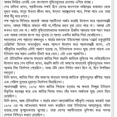
আবার ফিরিয়ে এনেছি এবং বাংলাদেশ মুক্তিযুদ্ধের চেতনায় এগিয়ে যাচ্ছে।
শেখ হাসিনা বলেন, স্বাধীনতার লক্ষই ছিল দেশের জনগণকে দারিদ্রের কষাঘাত থেকে
মুক্ত করার, মানুষ উন্নত জীবন পাবে, উন্নত স্বাস্থ্যসেবা পাবে, শিক্ষা পাবে এবং তারা
মাথা উঁচু করে চলবে।
লক্ষ প্রাণের বিনিময়ে বহুকষ্টে আমরা স্বাধীনতা অর্জন করেছি উল্লেখ করে প্রধানমন্ত্রী
বলেন, আমরা পিছিয়ে থাকতে পারি না,শহীদের রক্ত বৃথা যেতে পারে না। আমরা এটা
কখনও হতে দেব না। জাতি মুক্তিযোদ্ধাদের অবদানকে চিরদিন শ্রদ্ধার সঙ্গে স্মরণ করবে
এবং আমরা সোনার বাংলা গড়ে তুলবো যে স্বপ্ন একদিন জাতির পিতা দেখেছিলেন।
বক্তব্যের শেষ প্রান্তে বঙ্গবন্ধুর ৭ মার্চের ভাষণকে ইউনেস্কো তাদের ‘ওয়ার্ল্ড ডকুমেন্টারি
হেরিটেজ’ হিসেবে অন্তর্ভুক্ত করার প্রসংগ উল্লেখ করে প্রধানমন্ত্রী বলেন, এই
স্বীকৃতির মধ্যদিয়ে এটাই প্রমাণ হয়েছে যে, ইতিহাসকে কখনও মুছে ফেলা যায়না এবং
ইতিহাস তার স্থান একদিন ঠিকই করে নেবে। এটা এখন প্রমাণিত।
ওই ঐতিহাসিক ভাষণের মাধ্যমে জাতির পিতা বাঙালি জাতিকে মুক্তির পথ দেখিয়েছিলেন
উল্লেখ করে শেখ হাসিনা বলেন, বাঙালি জাতি ওই ভাষণের মাধ্যমেই মুক্তিযুদ্ধের সকল
প্রকার দিক নির্দেশনা পেয়েছিল। অথচ ঐটা কোন লিখিত ভাষণ ছিল না, ছিল উপস্থিত
বক্তৃতা।
তিনি বলেন, জাতির পিতা তাঁর ভাষণের মাধ্যমে সমগ্র জাতিকে মুক্তিযুদ্ধে ঝাঁপিয়ে পড়ার
এবং গেরিলা যুদ্ধের চূড়ান্ত নির্দেশনা দিয়েছিলেন।
প্রধানমন্ত্রী বলেন, ১৯৭৫ সালে জাতির পিতাকে হত্যার পর ক্ষমতা লিপ্সুরা ইতিহাস
বিকৃতির ষড়যন্ত্র করে এবং জাতির পিতার নামও তাঁর সকল অর্জনকে মুছে ফেলে দিতে
চেয়েছিল।
তিনি বলেন, আজ ঐতিহাসিক ৭ মার্চের ভাষণ আন্তর্জাতিক স্বীকৃতি পেয়েছে কাজেই যারা
১৯৭৫ এর পর অবৈধভাবে ক্ষমতা দখল করেছিল তারা ইতিহাসের আস্তাকুড়ে পতিত
হয়েছে,তারা কূপমন্ডকতায় ভুগেছে। তারা দেশের স্বাধীনতাকে ধূলিস্মাৎ করে সমগ্র
দেশকে নিশ্চিহ্ন করতে চেয়েছিল।