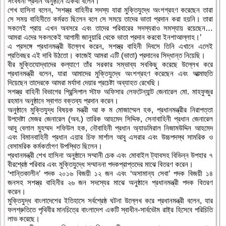
সংবর্ধনা প্রদান অনুষ্ঠানে একথা বলেন।
শেখ হাসিনা বলেন, ‘সশস্ত্র বাহিনীর সদস্য যারা মুক্তিযুদ্ধে অংশগ্রহণ করেছেন তারা
সে সময় বাহিনীতে কর্মরত ছিলেন বলে সে সময়ে তাদের ভাতা প্রদান করা হয়নি। তারা
সকলেই প্রায় এখন অবসরে এবং তাদের পরিবারের সদস্যরাও সমস্যায় রয়েছেন…
আমরা এদের সকলকেই আগামী জানুয়ারি থেকে ভাতা প্রদান করবো ইনশাআল্লাহ।’
এ প্রসঙ্গে প্রধানমন্ত্রী উল্লেখ করেন, সশস্ত্র বাহিনী দিবসে তিনি এখানে এলেই
প্রতিবছর এই দাবি উঠতো। কাজেই আমরা এটি (ভাতা) প্রদানের সিদ্ধান্ত নিয়েছি।
বীর মুক্তিযোদ্ধাদের কল্যাণে তাঁর সরকার সম্ভাব্য সবকিছু করেছে উল্লেখ করে
প্রধানমন্ত্রী বলেন, যারা আমাদের মুক্তিযুদ্ধে অংশগ্রহণ করেছেন এবং আত্মাহুতি
দিয়েছেন তাদেরকে আমরা মর্যাদা দেয়ার প্রচেষ্টা অব্যাহত রেখেছি।
সশস্ত্র বাহিনী বিভাগের প্রিন্সিপাল স্টাফ অফিসার লেফটেন্যান্ট জেনারেল মো. মাহফুজুর
রহমান অনুষ্ঠানে স্বাগত বক্তব্য প্রদান করেন।
অনুষ্ঠানে মুক্তিযুদ্ধ বিষয়ক মন্ত্রী আ ক ম মোজাম্মেল হক, প্রধানমন্ত্রীর নিরাপত্তা
উপদেষ্টা মেজর জেনারেল (অব.) তারিক আহমেদ সিদ্দিক, সেনাবাহিনী প্রধান জেনারেল
আবু বেলাল মুহম্মদ শফিউল হক, নৌবাহিনী প্রধান অ্যাডমিরাল নিজামউদ্দিন আহমেদ
এবং বিমানবাহিনী প্রধান এয়ার চিফ মার্শাল আবু এসরার এবং উচ্চপদস্থ সামরিক ও
বেসামরিক কর্মকর্তাগণ উপস্থিত ছিলেন।
প্রধানমন্ত্রী শেখ হাসিনা অনুষ্ঠানে সম্মানী চেক এবং মোবাইল ট্যাবসহ বিভিন্ন উপহার ৭
বীরশ্রেষ্ঠ পরিবার এবং মুক্তিযুদ্ধে সম্মাননা পদকপ্রাপ্তদের মাঝে বিতরণ করেন।
‘শান্তিকালীন’ পদক ২০১৬ বিজয়ী ১২ জন এবং ‘অসামান্য সেবা’ পদক বিজয়ী ১৪
জনসহ সশস্ত্র বাহিনীর ২৬ জন সদস্যের মাঝে অনুষ্ঠানে প্রধানমন্ত্রী পদক বিতরণ
করেন।
মুক্তিযুদ্ধ বাংলাদেশের ইতিহাসে সর্বশ্রেষ্ঠ ঘটনা উল্লেখ করে প্রধানমন্ত্রী বলেন, যার
ফলশ্রুতিতে পৃথিবীর মানচিত্রে বাংলাদেশ একটি স্বাধীন-সার্বভৌম রাষ্ট্র হিসেবে পরিচিতি
লাভ করেছে।