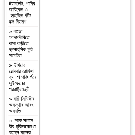
ট্যাবলেট, পানির
মৌলভীবাজার
জারিকেন ও
মডেল থানার
হাইজিন কীট
অফিসার ইনচার্জ
বক্স বিতরণ
সাইফুল।
»
বগুড়া
»
বাংলাদেশ
আদমদীঘিতে
হরিজন ঐক্য
বাসা বাড়ীতে
পরিষদের ৭ দফা
দুঃসাহসিক চুরি
দাবি
সংঘটিত
বাস্তবায়নের
দাবীতে মানবন্ধন
»
উখিয়ায়
ও স্বারকলিপি
রোববার রোহিঙ্গা
প্রদান
ক্যাম্প পরিদর্শনে
সুইডেনের
»
নওগাঁ মান্দায়
পররাষ্ট্রমন্ত্রী
শিক্ষার্থীদের
বিক্ষোভে
»
বারী সিদ্দিকীর
অবরুদ্ধ প্রধান
অবস্থার আরও
শিক্ষক,
অবনতি
মোটরসাইকেলে
»
শোক সংবাদ
আগুন
বীর মুক্তিযোদ্ধা
»
হযরত শাহ
আব্দুল মালেক