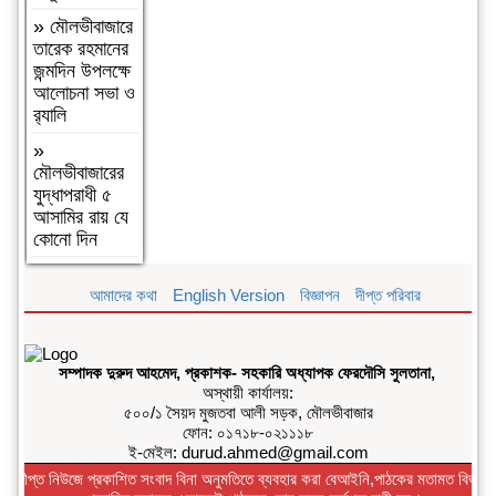
মনোয়ার-
চট্টগ্রামের
»
মৌলভীবাজারে
পরিকল্পিত
তারেক রহমানের
উন্নয়নে নাগরিক
জন্মদিন উপলক্ষে
ফোরাম কাজ
আলোচনা সভা ও
করে যাবে
র‌্যালি
»
বৈষম্যবিরোধী
»
ছাত্র আন্দোলনে
মৌলভীবাজারের
হামলার মামলায়
যুদ্ধাপরাধী ৫
ফটিকছড়ি পৌর
আসামির রায় যে
আওয়ামী লীগ
কোনো দিন
নেতা নুরুল
আজম গ্রেপ্তার
আমাদের কথা
English Version
বিজ্ঞাপন
দীপ্ত পরিবার
»
চারপাশে
সবকিছু আগের
মতোই আছে,
সম্পাদক দুরুদ আহমেদ, প্রকাশক- সহকারি অধ্যাপক ফেরদৌসি সুলতানা,
শুধু তোমরাই
অস্থায়ী কার্যালয়:
নেই”—
৫০০/১ সৈয়দ মুজতবা আলী সড়ক, মৌলভীবাজার
উলুয়াইল
ফোন: ০১৭১৮-০২১১১৮
মাদ্রাসায় আলিম
ই-মেইল: durud.ahmed@gmail.com
পরীক্ষার্থীদের
দীপ্ত নিউজে প্রকাশিত সংবাদ বিনা অনুমতিতে ব্যবহার করা বেআইনি,পাঠকের মতামত বিভাগে
অশ্রুসিক্ত