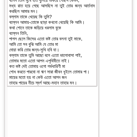
বলেন তিনি মুখে হাত বুলিয়ে শুকিয়ে গেছিস কেমন,
মধ্য রাত হয়ে গেছে আসছিস না তুই তোর জন্য আর্তনাদ
করছিল আমার মন।
বল্লাম তাকে খেয়েছ কি তুমি?
বল্লেন আমায়-তোকে ছাড়া কখনো খেয়েছি কি আমি।
কথা শোনে তাকে জড়িয়ে ধরলাম বুকে
বল্লেন তিনি,
পাগল ছেলে কিসের এতো কষ্ট তোর বলনা তুই মাকে,
আমি তো সব বুঝি আমি যে তোর মা
দোয়া করি তোর জন্য-সুখি হবি যা।
বল্লাম তাকে তুমি আছো বলে এতো ভালোবাসা পাই,
তোমার মতো এতো আপন এপৃথিবীতে নাই।
কত কষ্ট দেই তোমায় ওগো গর্ভধারিণী মা
শোধ করতে পারবো না ঋণ সারা জীবন ধুইলে তোমার পা।
মায়ের মতো হয় না কেউ এতো আপন জন
তাহার পায়ের নীচে স্বর্গ আছে-মহান তাহার মন।