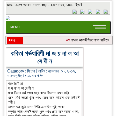
আজ- ২২শে শ্রাবণ, ১৪৩৩ বঙ্গাব্দ - ২২শে সফর, ১৪৪৮ হিজরি
MENU
সময়
«»
বগুড়া আদমদীঘিতে বাসা বাড়ীতে দুঃসা
শিরোনাম:
কবিতা গর্ভধারিণী মা জ য় না ল আ
বে দী ন
Catagory :
ফিচার
| তারিখ : নভেম্বর, ৩০, ২০১৭,
৭:৫৩ পূর্বাহ্ণ • ১১ বার পঠিত
গর্ভধারিণী মা
জ য় না ল আ বে দী ন
সারা দিনের কর্ম শেষে মধ্য রাতে ফিরলাম যখন বাড়ী
এসে দেখি দরজা খুলে পথও চেয়ে বসে আছেন এক মহীয়সী
নারী।
আবেগ ঘন কন্ঠে বলেন তিনি-এসেছিস তুই খোকা
বল্লাম আমি-কেন? দরজা খুলে পথও চেয়ে বসে আছো একা,