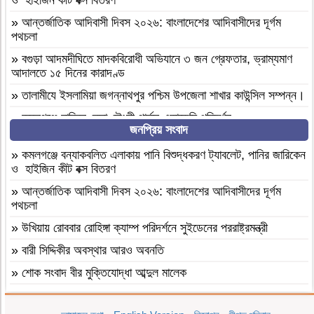
ও হাইজিন কীট বক্স বিতরণ
»
আন্তর্জাতিক আদিবাসী দিবস ২০২৬: বাংলাদেশের আদিবাসীদের দূর্গম
পথচলা
»
বগুড়া আদমদীঘিতে মাদকবিরোধী অভিযানে ৩ জন গ্রেফতার, ভ্রাম্যমাণ
আদালতে ১৫ দিনের কারাদণ্ড
»
‎তালামীযে ইসলামিয়া জগন্নাথপুর পশ্চিম উপজেলা শাখার কাউন্সিল সম্পন্ন।
»
কমলগঞ্জে হাবিবুন নেছা চৌধুরী গার্লস একাডেমি পরিদর্শন
জনপ্রিয় সংবাদ
»
আসামীরা জামিনে মুক্ত; মামলা আপোষের প্রস্তাব; বাদীর পরিবারকে হুমকি-
ধামকিকমলগঞ্জে বহুল আলোচিত স্কুল শিক্ষিকা হত্যার অভিযোগপত্র দাখিল
»
কমলগঞ্জে বন্যাকবলিত এলাকায় পানি বিশুদ্ধকরণ ট্যাবলেট, পানির জারিকেন
ও হাইজিন কীট বক্স বিতরণ
»
কমলগঞ্জে নিরাপদ সড়ক চাই এর পরিচিতি সভা অনুষ্ঠিত
»
আন্তর্জাতিক আদিবাসী দিবস ২০২৬: বাংলাদেশের আদিবাসীদের দূর্গম
»
শোক সংবাদ॥ রসমোহন সিংহ ॥
পথচলা
»
ফ্যাসিবাদবিরোধী সমন্বিত শক্তির ফল জুলাই আন্দোলন: রেদোয়ান মাজহারি
»
উখিয়ায় রোববার রোহিঙ্গা ক্যাম্প পরিদর্শনে সুইডেনের পররাষ্ট্রমন্ত্রী
»
বগুড়া আদমদীঘিতে হিন্দু গৃহবধূকে শ্লীলতাহানির চেষ্টার অভিযোগে
»
বারী সিদ্দিকীর অবস্থার আরও অবনতি
গ্রেপ্তার-১
»
শোক সংবাদ বীর মুক্তিযোদ্ধা আব্দুল মালেক
»
দশ বছ‌রে গ্রামীণ‌ফো‌সের মাইজিপি অ্যাপ
»
মৃত্যুবাষির্কী মোহাম্মদ ইলিয়াছ
»
বগুড়া আদমদীঘিতে বাসা বাড়ীতে দুঃসাহসিক চুরি সংঘটিত