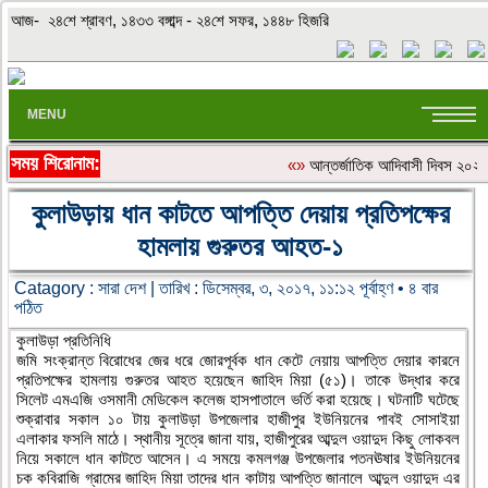
আজ- ২৪শে শ্রাবণ, ১৪৩৩ বঙ্গাব্দ - ২৪শে সফর, ১৪৪৮ হিজরি
MENU
সময় শিরোনাম:
«»
আন্তর্জাতিক আদিবাসী দিবস ২০২৬: 
কুলাউড়ায় ধান কাটতে আপত্তি দেয়ায় প্রতিপক্ষের
হামলায় গুরুতর আহত-১
Catagory :
সারা দেশ
| তারিখ : ডিসেম্বর, ৩, ২০১৭, ১১:১২ পূর্বাহ্ণ • ৪ বার
পঠিত
কুলাউড়া প্রতিনিধি
জমি সংক্রান্ত বিরোধের জের ধরে জোরপূর্বক ধান কেটে নেয়ায় আপত্তি দেয়ার কারনে
প্রতিপক্ষের হামলায় গুরুতর আহত হয়েছেন জাহিদ মিয়া (৫১)। তাকে উদ্ধার করে
সিলেট এমএজি ওসমানী মেডিকেল কলেজ হাসপাতালে ভর্তি করা হয়েছে। ঘটনাটি ঘটেছে
শুক্রাবার সকাল ১০ টায় কুলাউড়া উপজেলার হাজীপুর ইউনিয়নের পাবই সোসাইয়া
এলাকার ফসলি মাঠে। স্থানীয় সূত্রে জানা যায়, হাজীপুরের আব্দুল ওয়াদুদ কিছু লোকবল
নিয়ে সকালে ধান কাটতে আসেন। এ সময়ে কমলগঞ্জ উপজেলার পতনঊষার ইউনিয়নের
চক কবিরাজি গ্রামের জাহিদ মিয়া তাদের ধান কাটায় আপত্তি জানালে আব্দুল ওয়াদুদ এর