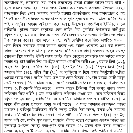
সহযোগিরা দা, লাটিসোটা সহ দেশীয় অস্ত্রসস্ত্রে হামলা চালালে জাহিদ মিয়ার মাথা ও
হাতে গুরুতর জখম হয়। পরে তাকে উদ্ধার করে প্রথমে কমলগঞ্জ উপজেলা স্বাস্থ্য
কমপ্লেক্সে নিয়ে গেলে অবস্থার অবনতি হওয়ায় মৌলভীবাজার সদর হাসপাতালে ও পরে
সিলেট ওসমানী মেডিকেল কলেজ হাসপাতালে স্থানান্তর করা হয়। আহত জাহিদ মিয়ার
ভাই সামছুদ্দীন আহমদ অভিযোগ করে বলেন, উপজেলার পতনঊষার ইউনিয়নের চক
কবিরাজি গ্রামের আব্দুল জব্বারের ছেলে জাহিদ মিয়া কুলাউড়া উপজেলার হাজীপুরের
আব্দুল ওয়াদুদ এর কাছ থেকে ২৮ শতক জমির জন্য বায়নামাপত্রের বিপরীতে ৮৫ হাজার
টাকা প্রদান করেন। পরে আব্দুল ওয়াদুদ জমি রেজিষ্ট্রি করে দিতে আপত্তি জানান।
এসব বিষয়ে আদালতে মামলা চলামান রয়েছে এবং আব্দুল ওয়াদুদের ১৪৪ ধারা মামলার
আদেশ আমাদের পক্ষে আসে। ফলে আমরা জমি চাষাবাদ করি। শুক্রবার আব্দুল ওয়াদুদ
লোকবল নিয়ে স্থানীয় ইউপি সদস্য তাহির মিয়ার নেতৃত্বে জোরপূর্বক ধান কাটতে আসলে
আমার বড় ভাই জাহিদ মিয়া আপত্তি জানালে মোশাহিদ আলী (৩৮), রহমত মিয়া (৩০),
সহিদ মিয়া (৪০), আজিদ মিয়া (৩০), ইসমাইল মিয়া (৩৫), সিকন্দর মিয়া (৫৫),
জমসেদ মিয়া (৪৫), রহিম মিয়া (২৫) গং ব্যক্তিরা দা দিয়ে মাথায় উপর্যুপোরি ক‚পিয়ে
গুরুতর আহত করে। জাহিদ মিয়ার ডান হাত ভেঙ্গে দিয়েছে এবং বাম হাতের একটি আঙ্গুল
কেটে ফেলেছে। তিনি আরও বলেন, সিলেট ওসমানী মেডিকেল কলেজ হাসপাতালে তার
মাথায় ৩৮টি সেলাই দিতে হয়েছে। আমার ভায়ের চিকিৎসা নিয়ে ব্যস্ত থাকায় থানায়
অভিযোগ দিতে পারিনি। তবে আজ রবিবার অভিযোগ দেওয়া হবে। তবে অভিযোগ বিষয়ে
আব্দুল ওয়াদুদ বলেন, জাহিদ মিয়া দল বলে নিয়ে আমার জমিতে ধান কাটতে আসে। এ
সময়ে বাঁধা দেয়ায় দু’পক্ষের মধ্যে সংঘর্ষ হয়েছে। এ সময় আমাদের লোকজনও আহত
হয়েছেন। হাজিপুর ইউনিয়নের ইউপি সদস্য তাহির মিয়া বলেন, থানার ওসি সাহেবের
কথায় আমি ঘটনাস্থলে গিয়ে সংঘর্ষ দেখতে পাই। আমি কারো পক্ষে যাইনি। কুলাউড়া
থানার ওসি মো. শামীম মুসা বলেন, সংঘর্ষের ঘটনায় আব্দুল ওয়াদুদের একজন আহত হয়ে
কুলাউড়া উপজেলা স্বাস্থ্য কমপ্লেক্সে ভর্তি আছেন এবং তাদের পক্ষে থানায় অভিযোগ
দেওয়া হয়েছে সেটি মামলা হয়েছে। জাহিদ মিয়ার পক্ষে কেউ অভিযোগ দেননি।