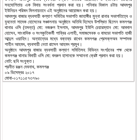
সহযোগিতায় এক বিদায় সংবর্ধনা প্রদান করা হয়। শনিবার বিকাল ৪টায় আদমপুর
ইউনিয়ন পরিষদ মিলনায়তনে এই অনুষ্ঠানের আয়োজন করা হয়।
আদমপুর বাজার ব্যবসায়ী কল্যাণ সমিতির সভাপতি জাহাঙ্গীর মুন্না রানার সভাপতিত্বে ও
যুবনেতা সাদেক হোসেনের সঞ্চালনায় অনুষ্ঠানে অতিথি হিসেবে উপস্থিত ছিলেন কমলগঞ্জ
থানার ওসি (তদন্ত) মো: নজরুল ইসলাম, আদমপুর ইউপি চেয়ারম্যান মো: আবদাল
হোসেন, সাংবাদিক ও সংস্কৃতিকর্মী শাব্বির এলাহী, সমাজসেবক ও বামডো সভাপতি হাজী
আব্দুল ওয়াহিদ। অন্যান্যের মধ্যে বক্তব্য রাখেন কমলগঞ্জ প্রেসক্লঅব সম্পাদক
শাহীন আহমদ, ব্যবসায়ী নেতা রাসেল আহমদ প্রমুখ।
অনুষ্ঠানে আদমপুর বাজার ব্যবসায়ী কল্যাণ সমিতিসহ বিভিন্ন সংগঠনের পক্ষ থেকে
কমলগঞ্জ থানার বিদায়ী ওসি মো: বদরুল হাসানকে সম্মাননা ক্রেষ্ট প্রদান করা হয়।
নোট: ছবি সংযুক্ত।
প্রনীত রঞ্জন দেবনাথ, কমলগঞ্জ
০৯ ডিসেম্বর ২০১৭
মোবা-০১৭১১৫৭৩৭৯০