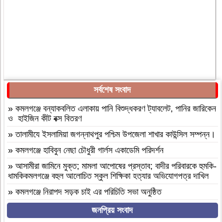
সর্বশেষ সংবাদ
»
কমলগঞ্জে বন্যাকবলিত এলাকায় পানি বিশুদ্ধকরণ ট্যাবলেট, পানির জারিকেন
ও হাইজিন কীট বক্স বিতরণ
»
‎তালামীযে ইসলামিয়া জগন্নাথপুর পশ্চিম উপজেলা শাখার কাউন্সিল সম্পন্ন।
»
কমলগঞ্জে হাবিবুন নেছা চৌধুরী গার্লস একাডেমি পরিদর্শন
»
আসামীরা জামিনে মুক্ত; মামলা আপোষের প্রস্তাব; বাদীর পরিবারকে হুমকি-
ধামকিকমলগঞ্জে বহুল আলোচিত স্কুল শিক্ষিকা হত্যার অভিযোগপত্র দাখিল
»
কমলগঞ্জে নিরাপদ সড়ক চাই এর পরিচিতি সভা অনুষ্ঠিত
»
শোক সংবাদ॥ রসমোহন সিংহ ॥
জনপ্রিয় সংবাদ