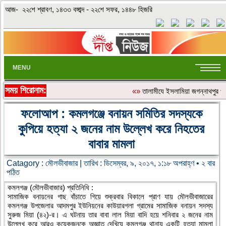
আজ- ২২শে শ্রাবণ, ১৪৩৩ বঙ্গাব্দ - ২২শে সফর, ১৪৪৮ হিজরি
MENU
সময় শিরোনাম:
«»
‎তালামীযে ইসলামিয়া জগন্নাথপুর পশ
ফলোআপ : কমলগঞ্জে বনায়ন সমিতির সদস্যকে
কুপিয়ে হত্যা ২ জনের নাম উল্লেখ করে নিহতের
বাবার মামলা
Catagory :
মৌলভীবাজার
| তারিখ : ডিসেম্বর, ৯, ২০১৭, ১:১৮ অপরাহ্ণ • ২ বার
পঠিত
কমলগঞ্জ (মৌলভীবাজার) প্রতিনিধি :
সামাজিক বনায়নের গাছ বাঁচাতে গিয়ে শুক্রবার বিকালে প্রাণ যায় মৌলভীবাজারের
কমলগঞ্জ উপজেলার আদমপুর ইউনিয়নের কাউয়ারগলা গ্রামের সামাজিক বনায়ন সদস্য
সুরুজ মিয়া (৪২)-র। এ ঘটনায় তার বাবা লাল মিয়া বাদি হয়ে শনিবার ২ জনের নাম
উল্লেখ করে আরও কয়েকজনকে অজ্ঞাত দেখিয়ে কমলগঞ্জ থানায় একটি হত্যা মামলা