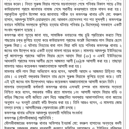
দায়ের করেন। নিহত সুরুজ মিয়ার লাশের ময়নাতদন্ত শেষে শনিবার বিকাল সাড়ে ৫টায়
কাউয়ারগলা গ্রামে জানাযার নামাজ শেষে স্থানীয় কবরস্থানে তাকে দাফন করা হয়।
প্রাকৃতিক দূর্যোগ উপেক্ষা করে জানাযায় শরীক হন কমলগঞ্জ থানার ওসি মো: বদরুল
হাসান, আদমপুর ইউপি চেয়ারম্যান মো: আবদাল হোসেনসহ শত শত মুসল্লী। কমলগঞ্জে
বনায়ন সমিতির সদস্যকে কুপিয়ে হত্যার ঘটনায় শনিবার (৯ ডিসেম্বর) সমকালে একটি
সংবাদ প্রকাশ হয়েছে।
কমলগঞ্জ থানা সূত্রে জানা যায়, সামাজিক বনায়নের গাছ চুরি প্রতিরোধ করতে গিয়ে
গাছচোর চক্র কূপিয়ে হত্যা করে কাউয়ারগলা গ্রামের ফরেষ্ট ভিলেজার লাল মিয়ার ছেলে
সুরুজ মিয়া। এ ঘটনায় নিহতের বাবা লাল মিয়া বাদি হয়ে শনিবার কমলগঞ্জ থানায় ২
জনের নাম উল্লেখ করে একটি হত্যা মামলা দায়ের করেন। মামলায় আদমপুর ইউনিয়নের
পূর্ব জালালপুর গ্রামের আনিস মিয়ার ছেলে আহাদ মিয়া (২৮) ও একই ইউনিয়নের
আধকানি গ্রামের সফর আলীর ছেলে আজমত আলী (২৬)কে আসামী করা হয়। তাছাড়া
মামলায় আরও কয়েকজন অজ্ঞাতনামাকে আসামী করা হয়।
মামলার বাদি লাল মিয়া অভিযোগ করে বলেন, আসামী আহাদ ও আজমত চিহ্নিত গাছ
চোর। এ চক্রই শুক্রবার বিকালে তার ছেলে সুরুজ মিয়াকে কূপিয়ে হত্যা করে। তাই
এই দুই জনের নাম উল্লেখসহ আরও কয়েকজন অজ্ঞাতনামাকে আসামী করেন তিনি।
মামলার তদন্তকারী কর্মকর্তা কমলগঞ্জ থানার এসআই চম্পক ধাম মামলার সত্যতা
নিশ্চিত করে বলেন, শুক্রবার গভীর রাতে মামলার ১নং আসামী আহাদ মিয়ার বাড়ি ও
বাড়ির পিছনের ধানী জমিতে ঝেপ দিয়ে আচ্ছাদিত অবস্থায় আকাশমনিসহ নানা জাতের
অনুমান ৭৫ ঘনফুট চোরাই কাঁঠ উদ্ধার করা হয়। তিনি আরও বলেন, এ মামলায় জোর
তদন্ত চলছে। আসামীদেরর গ্রেফতারের চেষ্টা চলছে।
কমলগঞ্জ থানার ওসিকে আদমপুর ব্যবসায়ী সমিতির সংবর্ধনা
কমলগঞ্জ (মৌলভীবাজার) প্রতিনিধি :
মৌলভীবাজারের কমলগঞ্জ থানার অফিসার ইনচার্জ মো: বদরুল হাসানের অন্যত্র বদলী
উপলক্ষে আদমপুর বাজার ব্যবসায়ী কল্যাণ সমিতির আয়োজনে ও ইউনিয়ন পরিষদের