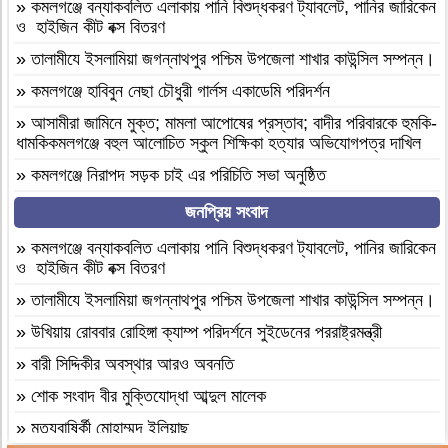
»
কমলগঞ্জে বন্যাকবলিত এলাকায় পানি বিশুদ্ধকরণ ট্যাবলেট, পানির জারিকেন
ও হাইজিন কীট বক্স বিতরণ
»
‎তালামীযে ইসলামিয়া জগন্নাথপুর পশ্চিম উপজেলা শাখার কাউন্সিল সম্পন্ন।
»
কমলগঞ্জে হাবিবুন নেছা চৌধুরী গার্লস একাডেমি পরিদর্শন
»
আসামীরা জামিনে মুক্ত; মামলা আপোষের প্রস্তাব; বাদীর পরিবারকে হুমকি-
ধামকিকমলগঞ্জে বহুল আলোচিত স্কুল শিক্ষিকা হত্যার অভিযোগপত্র দাখিল
»
কমলগঞ্জে নিরাপদ সড়ক চাই এর পরিচিতি সভা অনুষ্ঠিত
»
শোক সংবাদ॥ রসমোহন সিংহ ॥
জনপ্রিয় সংবাদ
»
ফ্যাসিবাদবিরোধী সমন্বিত শক্তির ফল জুলাই আন্দোলন: রেদোয়ান মাজহারি
»
কমলগঞ্জে বন্যাকবলিত এলাকায় পানি বিশুদ্ধকরণ ট্যাবলেট, পানির জারিকেন
ও হাইজিন কীট বক্স বিতরণ
»
বগুড়া আদমদীঘিতে হিন্দু গৃহবধূকে শ্লীলতাহানির চেষ্টার অভিযোগে
গ্রেপ্তার-১
»
‎তালামীযে ইসলামিয়া জগন্নাথপুর পশ্চিম উপজেলা শাখার কাউন্সিল সম্পন্ন।
»
দশ বছ‌রে গ্রামীণ‌ফো‌সের মাইজিপি অ্যাপ
»
উখিয়ায় রোববার রোহিঙ্গা ক্যাম্প পরিদর্শনে সুইডেনের পররাষ্ট্রমন্ত্রী
»
বগুড়া আদমদীঘিতে বাসা বাড়ীতে দুঃসাহসিক চুরি সংঘটিত
»
বারী সিদ্দিকীর অবস্থার আরও অবনতি
»
দুপচাঁচিয়া ট্রেনে কাটা পড়ে যুবকের মৃত্যু
»
শোক সংবাদ বীর মুক্তিযোদ্ধা আব্দুল মালেক
»
চারপাশে সবকিছু আগের মতোই আছে, শুধু তোমরাই নেই”—উলুয়াইল
»
মৃত্যুবাষির্কী মোহাম্মদ ইলিয়াছ
মাদ্রাসায় আলিম পরীক্ষার্থী ২০২৬ এর অশ্রুসিক্ত বিদায়।