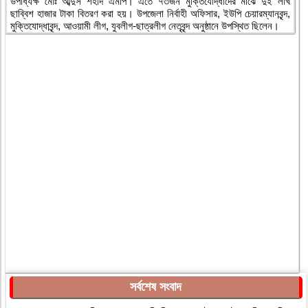
উপাধ্যক্ষ মোঃ আব্দুস শহীদ এমপি। এতে ৭৩জন মুক্তিযোদ্ধাদের মাঝে দুই লাখ
ছাব্বিশ হাজার টাকা বিতরণ করা হয়। উপজেলা নির্বাহী অফিসার, ইউপি চেয়ারম্যানবৃন্দ,
মুক্তিযোদ্ধাবৃন্দ, আওয়ামী লীগ, যুবলীগ-ছাত্রলীগ নেতৃবৃন্দ অনুষ্ঠানে উপস্থিত ছিলেন।
সর্বশেষ সংবাদ