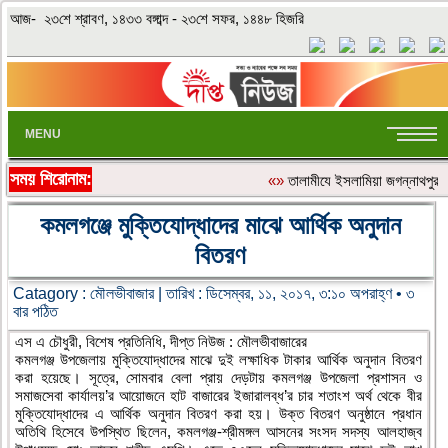
আজ- ২৩শে শ্রাবণ, ১৪৩৩ বঙ্গাব্দ - ২৩শে সফর, ১৪৪৮ হিজরি
MENU
সময় শিরোনাম:
«»
‎তালামীযে ইসলামিয়া জগন্নাথপুর 
কমলগঞ্জে মুক্তিযোদ্ধাদের মাঝে আর্থিক অনুদান
বিতরণ
Catagory :
মৌলভীবাজার
| তারিখ : ডিসেম্বর, ১১, ২০১৭, ৩:১০ অপরাহ্ণ • ৩
বার পঠিত
এস এ চৌধুরী, বিশেষ প্রতিনিধি, দীপ্ত নিউজ : মৌলভীবাজারের
কমলগঞ্জ উপজেলায় মুক্তিযোদ্ধাদের মাঝে দুই লক্ষাধিক টাকার আর্থিক অনুদান বিতরণ
করা হয়েছে। সূত্রে, সোমবার বেলা প্রায় দেড়টায় কমলগঞ্জ উপজেলা প্রশাসন ও
সমাজসেবা কার্যালয়’র আয়োজনে হাট বাজারের ইজারালব্ধ’র চার শতাংশ অর্থ থেকে বীর
মুক্তিযোদ্ধাদের এ আর্থিক অনুদান বিতরণ করা হয়। উক্ত বিতরণ অনুষ্ঠানে প্রধান
অতিথি হিসেবে উপস্থিত ছিলেন, কমলগঞ্জ-শ্রীমঙ্গল আসনের সংসদ সদস্য আলহাজ্ব