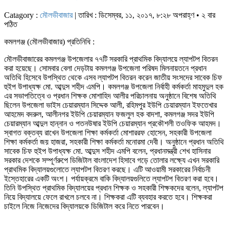
Catagory :
মৌলভীবাজার
| তারিখ : ডিসেম্বর, ১১, ২০১৭, ৮:২৮ অপরাহ্ণ • ২ বার
পঠিত
কমলগঞ্জ (মৌলভীবাজার) প্রতিনিধি :
মৌলভীবাজারের কমলগঞ্জ উপজেলার ৭৭টি সরকারি প্রাথমিক বিদ্যালয়ে ল্যাপটপ বিতরন
করা হয়েছে। সোমবার বেলা দেড়টায় কমলগঞ্জ উপজেলা পরিষদ মিলনায়তনে প্রধান
অতিথি হিসেবে উপস্থিত থেকে এসব ল্যাপটপ বিতরন করেন জাতীয় সংসদের সাবেক চিফ
হুইপ উপাধ্যক্ষ মো. আব্দুস শহীদ এমপি। কমলগঞ্জ উপজেলা নির্বাহী কর্মকর্তা মাহমুদুল হক
এর সভাপতিত্বে ও প্রধান শিক্ষক মোশাহিদ আলীর পরিচালনায় অনুষ্ঠানে বিশেষ অতিথি
ছিলেন উপজেলা ভাইস চেয়ারম্যান সিদ্দেক আলী, রহিমপুর ইউপি চেয়ারম্যান ইফতেখার
আহমেদ বদরুল, আলীনগর ইউপি চেয়ারম্যান ফজলুল হক বাদশা, কমলগঞ্জ সদর ইউপি
চেয়ারম্যান আব্দুল হান্নান ও পতনউষার ইউপি চেয়ারম্যান প্রকৌশলী তওফিক আহমদ।
স্বাগত বক্তব্য রাখেন উপজেলা শিক্ষা কর্মকর্তা মোশাররফ হোসেন, সহকারী উপজেলা
শিক্ষা কর্মকর্তা জয় হাজরা, সহকারী শিক্ষা কর্মকর্তা মনোরমা দেবী। অনুষ্ঠানে প্রধান অতিথি
সাবেক চিফ হুইপ উপাধ্যক্ষ মো. আব্দুস শহীদ এমপি বলেন, প্রধানমন্ত্রী শেখ হাসিনার
সরকার দেশকে সম্পূর্ণরুপে ডিজিটাল বাংলাদেশ হিসাবে গড়ে তোলার লক্ষ্যে এখন সরকারি
প্রাথমিক বিদ্যালয়গুলোতে ল্যাপটপ বিতরণ করছে। এটি আওয়ামী সরকারের নির্বাচনী
ইস্তেহারের একটি অংশ। পর্যায়ক্রমে বাকি বিদ্যালয়গুলিতে ল্যাপটপ বিতরণ করা হবে।
তিনি উপস্থিত প্রাথমিক বিদ্যালয়ের প্রধান শিক্ষক ও সহকারী শিক্ষকদের বলেন, ল্যাপটপ
নিয়ে বিদ্যালয়ে ফেলে রাখলে চলবে না। শিক্ষকরা এটি ব্যবহার করতে হবে। শিক্ষকরা
চাইলে নিজে নিজেদের বিদ্যালয়কে ডিজিটাল করে নিতে পারবেন।