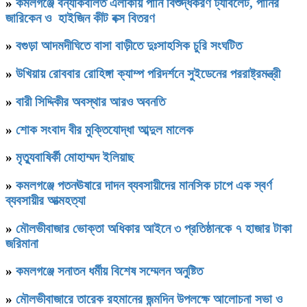
»
কমলগঞ্জে বন্যাকবলিত এলাকায় পানি বিশুদ্ধকরণ ট্যাবলেট, পানির
জারিকেন ও হাইজিন কীট বক্স বিতরণ
»
বগুড়া আদমদীঘিতে বাসা বাড়ীতে দুঃসাহসিক চুরি সংঘটিত
»
উখিয়ায় রোববার রোহিঙ্গা ক্যাম্প পরিদর্শনে সুইডেনের পররাষ্ট্রমন্ত্রী
»
বারী সিদ্দিকীর অবস্থার আরও অবনতি
»
শোক সংবাদ বীর মুক্তিযোদ্ধা আব্দুল মালেক
»
মৃত্যুবাষির্কী মোহাম্মদ ইলিয়াছ
»
কমলগঞ্জে পতনঊষারে দাদন ব্যবসায়ীদের মানসিক চাপে এক স্বর্ণ
ব্যবসায়ীর আত্মহত্যা
»
মৌলভীবাজার ভোক্তা অধিকার আইনে ৩ প্রতিষ্ঠানকে ৭ হাজার টাকা
জরিমানা
»
কমলগঞ্জে সনাতন ধর্মীয় বিশেষ সম্মেলন অনুষ্টিত
»
মৌলভীবাজারে তারেক রহমানের জন্মদিন উপলক্ষে আলোচনা সভা ও