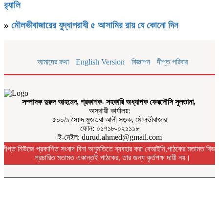
র‌্যালি
»
মৌলভীবাজারের যুদ্ধাপরাধী ৫ আসামির রায় যে কোনো দিন
আমাদের কথা
English Version
বিজ্ঞাপন
দীপ্ত পরিবার
সম্পাদক দুরুদ আহমেদ, প্রকাশক- সহকারি অধ্যাপক ফেরদৌসি সুলতানা,
অস্থায়ী কার্যালয়:
৫০০/১ সৈয়দ মুজতবা আলী সড়ক, মৌলভীবাজার
ফোন: ০১৭১৮-০২১১১৮
ই-মেইল: durud.ahmed@gmail.com
দীপ্ত নিউজে প্রকাশিত সংবাদ বিনা অনুমতিতে ব্যবহার করা বেআইনি,পাঠকের মতামত বিভা
প্রচারিত মতামত একান্তই পাঠকের, তার জন্য কৃর্তপক্ষ দায়ী নয়।