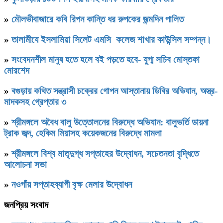
»
মৌলভীবাজারে কবি রিপন কান্তি ধর রুপকের জন্মদিন পালিত
»
তালামীযে ইসলামিয়া সিলেট এমসি কলেজ শাখার কাউন্সিল সম্পন্ন।
»
সংবেদনশীল মানুষ হতে হলে বই পড়তে হবে- যু্গ্ম সচিব মোস্তফা
মোরশেদ
»
বগুড়ায় কথিত সন্ত্রাসী চক্রের গোপন আস্তানায় ডিবির অভিযান, অস্ত্র-
মাদকসহ গ্রেপ্তার ৩
»
শ্রীমঙ্গলে অবৈধ বালু উত্তোলনের বিরুদ্ধে অভিযান: বালুভর্তি ডায়না
ট্রাক জব্দ, হেকিম মিয়াসহ কয়েকজনের বিরুদ্ধে মামলা
»
শ্রীমঙ্গলে বিশ্ব মাতৃদুগ্ধ সপ্তাহের উদ্বোধন, সচেতনতা বৃদ্ধিতে
আলোচনা সভা
»
নওগাঁয় সপ্তাহব্যাপী বৃক্ষ মেলার উদ্বোধন
জনপ্রিয় সংবাদ