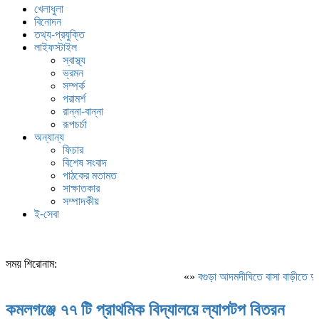
খেলাধুলা
বিনোদন
তথ্য-প্রযুক্তি
লাইফস্টাইল
স্বাস্থ্য
ভ্রমন
সম্পর্ক
পরামর্শ
রান্না-বান্না
রূপচর্চা
অন্যান্য
ফিচার
বিশেষ সংবাদ
পাঠকের মতামত
সাক্ষাতকার
সম্পাদকীয়
ই-সেবা
সময় শিরোনাম:
«»
বগুড়া আদমদীঘিতে বাসা বাড়ীতে দুঃস
কমলগঞ্জে ৭৭ টি প্রাথমিক বিদ্যালয়ে ল্যাপটপ বিতরন