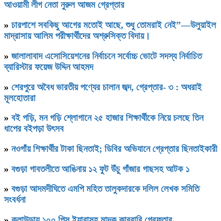
আওয়ামী লীগ নেতা নুরুল আজম গ্রেপ্তার
»
চারপাশে সবকিছু আগের মতোই আছে, শুধু তোমরাই নেই”—উলুয়াইল
মাদ্রাসায় আলিম পরীক্ষার্থীদের অশ্রুসিক্ত বিদায়।
»
জালালাবাদ এসোসিয়েশনের নির্বাচনে সর্বোচ্চ ভোটে সদস্য নির্বাচিত
ব্যারিস্টার ফয়েজ উদ্দিন আহমদ
»
শেরপুরে অবৈধ ভারতীয় পণ্যের চালান জব্দ, গ্রেপ্তার- ৩ : অধরাই
মূলহোতারা
»
বই পড়ি, মন গড়ি শ্লোগানে ২৫ হাজার শিক্ষার্থীকে নিয়ে চলছে তিন
ধাপের বইপড়া উৎসব
»
নওগাঁয় শিক্ষার্থীর টাকা ছিনতাই; ডিবির অভিযানে গ্রেপ্তার ছিনতাইকারী
»
বগুড়া গাবতলীতে আঙিনায় ১২ ফুট উঁচু গাঁজার গাছসহ আটক ১
»
বগুড়া আদমদীঘিতে এমপি মহিত তালুকদারকে দলিল লেখক সমিতি
সংবর্ধনা
»
কুলাউড়ায় ১০০ পিস ইয়াবাসহ মাদক কারবারি গ্রেফতার