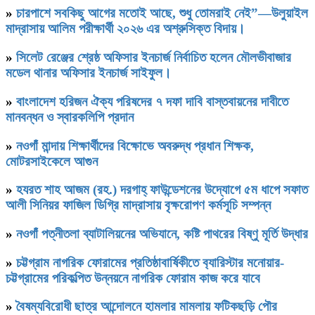
»
চারপাশে সবকিছু আগের মতোই আছে, শুধু তোমরাই নেই”—উলুয়াইল
মাদ্রাসায় আলিম পরীক্ষার্থী ২০২৬ এর অশ্রুসিক্ত বিদায়।
»
সিলেট রেঞ্জের শ্রেষ্ঠ অফিসার ইনচার্জ নির্বাচিত হলেন মৌলভীবাজার
মডেল থানার অফিসার ইনচার্জ সাইফুল।
»
বাংলাদেশ হরিজন ঐক্য পরিষদের ৭ দফা দাবি বাস্তবায়নের দাবীতে
মানবন্ধন ও স্বারকলিপি প্রদান
»
নওগাঁ মান্দায় শিক্ষার্থীদের বিক্ষোভে অবরুদ্ধ প্রধান শিক্ষক,
মোটরসাইকেলে আগুন
»
হযরত শাহ আজম (রহ.) দরগাহ্ ফাউন্ডেশনের উদ্যোগে ৫ম ধাপে সফাত
আলী সিনিয়র ফাজিল ডিগ্রি মাদ্রাসায় বৃক্ষরোপণ কর্মসূচি সম্পন্ন
»
নওগাঁ পত্নীতলা ব্যাটালিয়নের অভিযানে, কষ্টি পাথরের বিষ্ণু মূর্তি উদ্ধার
»
চট্টগ্রাম নাগরিক ফোরামের প্রতিষ্ঠাবার্ষিকীতে ব‍্যারিস্টার মনোয়ার-
চট্টগ্রামের পরিকল্পিত উন্নয়নে নাগরিক ফোরাম কাজ করে যাবে
»
বৈষম্যবিরোধী ছাত্র আন্দোলনে হামলার মামলায় ফটিকছড়ি পৌর