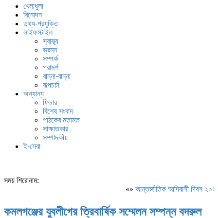
খেলাধুলা
বিনোদন
তথ্য-প্রযুক্তি
লাইফস্টাইল
স্বাস্থ্য
ভ্রমন
সম্পর্ক
পরামর্শ
রান্না-বান্না
রূপচর্চা
অন্যান্য
ফিচার
বিশেষ সংবাদ
পাঠকের মতামত
সাক্ষাতকার
সম্পাদকীয়
ই-সেবা
সময় শিরোনাম:
«»
আন্তর্জাতিক আদিবাসী দিবস ২০২৬: 
কমলগঞ্জের যুবলীগের ত্রিবার্ষিক সম্মেলন সম্পন্ন বদরুল