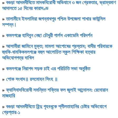
»
বগুড়া আদমদীঘিতে মাদকবিরোধী অভিযানে ৩ জন গ্রেফতার, ভ্রাম্যমাণ
আদালতে ১৫ দিনের কারাদণ্ড
»
‎তালামীযে ইসলামিয়া জগন্নাথপুর পশ্চিম উপজেলা শাখার কাউন্সিল
সম্পন্ন।
»
কমলগঞ্জে হাবিবুন নেছা চৌধুরী গার্লস একাডেমি পরিদর্শন
»
আসামীরা জামিনে মুক্ত; মামলা আপোষের প্রস্তাব; বাদীর পরিবারকে
হুমকি-ধামকিকমলগঞ্জে বহুল আলোচিত স্কুল শিক্ষিকা হত্যার
অভিযোগপত্র দাখিল
»
কমলগঞ্জে নিরাপদ সড়ক চাই এর পরিচিতি সভা অনুষ্ঠিত
»
শোক সংবাদ॥ রসমোহন সিংহ ॥
»
ফ্যাসিবাদবিরোধী সমন্বিত শক্তির ফল জুলাই আন্দোলন: রেদোয়ান
মাজহারি
»
বগুড়া আদমদীঘিতে হিন্দু গৃহবধূকে শ্লীলতাহানির চেষ্টার অভিযোগে
গ্রেপ্তার-১