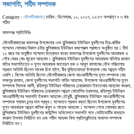
সভাপতি, শহীদ সম্পাদক
Catagory :
মৌলভীবাজার
| তারিখ : ডিসেম্বর, ১২, ২০১৭, ১২:৩৭ অপরাহ্ণ • ৩ বার
পঠিত
কমলগঞ্জ প্রতিনিধিঃ
মৌলভীবাজারের কমলগঞ্জ উপজেলার ৩নং মুন্সিবাজার ইউনিয়ন যুবলীগের ত্রি-বার্ষিক
সম্মেলন সোমবার বিকাল ৪টায় মুন্সিবাজার ইউনিয়ন কমপ্লেক্স প্রাঙ্গনে অনুষ্ঠিত হয়। দীর্ঘ
১২ বছর পর অনুষ্ঠিত সম্মেলন উদ্বোধন করেন কমনগঞ্জ উপজেলা যুবলীগের আহবায়ক ও
পৌর মেয়র মোঃ জুয়েল আহমেদ। মুন্সিবাজার ইউনিয়ন যুবলীগের আহবায়ক মতিউর রহমান
মতির সভাপতিত্বে ও যুগ্ন আহবায়ক জাহেদুল হক ও আবুল কালামের যৌথ পরিচালায়
প্রধান অতিথি ছিলেন সাবেক চিফ হুইপ, বীর মুক্তিযোদ্ধা উপাধ্যক্ষ মোঃ আব্দুস শহীদ
এমপি। বিশেষ অতিথি ছিলেন মৌলভীবাজার জেলা আওয়ামীলীগের যুগ্ন সম্পাদক মোঃ
ফজলুর রহমান, জেলা যুবলীগের সভাপতি নাহিদ আহমেদ, উপজেলা আওয়ামীলীগের যুগ্ন
সম্পাদক সিদ্দেক আলী, রহিমপুর ইউনিয়ন পরিষদের চেয়ারম্যান ইফতেখার আহমেদ বদরুল,
মুন্সিবাজার ইউনিয়ন পরিষদের চেয়ারম্যান আব্দুল মোতালিব তরফদার, রহিমপুর ইউনিয়ন
আওয়ামীলীগের সভাপতি ইকবাল আহমেদ চৌধুরী, মুন্সিবাজার ইউনিয়ন আওয়ামীলীগের
সম্পাদক শ্যামল চন্দ্র দাস প্রমুখ। সম্মেলনে প্রধান বক্তা ছিলেন উপজেলা যুবলীগের
যুগ্ন আহবায়ক আব্দুল মালিক বাবুল ও শায়েক আহমেদ। সম্মেলন শেষে সোমবার রাতে
মুন্সিবাজার ইউনিয়ন যুবলীগের কাউন্সিল অধিবেশনে সভাপতি পদে ভোটাভোটির মাধ্যমে
বদরুল ইসলাম নির্বাচিত হন এবং শহীদ আহমদ বিনা প্রতিদ্বন্দিতায় সাধালন সম্পাদক
নির্বাচিত হন।