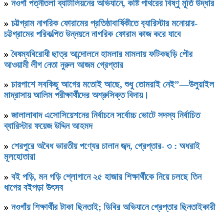
»
নওগাঁ পত্নীতলা ব্যাটালিয়নের অভিযানে, কষ্টি পাথরের বিষ্ণু মূর্তি উদ্ধার
»
চট্টগ্রাম নাগরিক ফোরামের প্রতিষ্ঠাবার্ষিকীতে ব‍্যারিস্টার মনোয়ার-
চট্টগ্রামের পরিকল্পিত উন্নয়নে নাগরিক ফোরাম কাজ করে যাবে
»
বৈষম্যবিরোধী ছাত্র আন্দোলনে হামলার মামলায় ফটিকছড়ি পৌর
আওয়ামী লীগ নেতা নুরুল আজম গ্রেপ্তার
»
চারপাশে সবকিছু আগের মতোই আছে, শুধু তোমরাই নেই”—উলুয়াইল
মাদ্রাসায় আলিম পরীক্ষার্থীদের অশ্রুসিক্ত বিদায়।
»
জালালাবাদ এসোসিয়েশনের নির্বাচনে সর্বোচ্চ ভোটে সদস্য নির্বাচিত
ব্যারিস্টার ফয়েজ উদ্দিন আহমদ
»
শেরপুরে অবৈধ ভারতীয় পণ্যের চালান জব্দ, গ্রেপ্তার- ৩ : অধরাই
মূলহোতারা
»
বই পড়ি, মন গড়ি শ্লোগানে ২৫ হাজার শিক্ষার্থীকে নিয়ে চলছে তিন
ধাপের বইপড়া উৎসব
»
নওগাঁয় শিক্ষার্থীর টাকা ছিনতাই; ডিবির অভিযানে গ্রেপ্তার ছিনতাইকারী