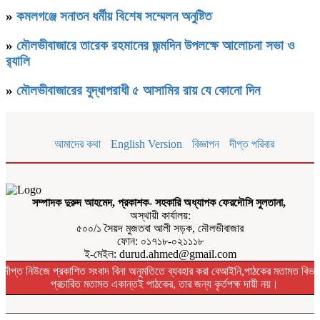
»
কমলগঞ্জে সনাতন ধর্মীয় বিশেষ সম্মেলন অনুষ্টিত
»
মৌলভীবাজারে তারেক রহমানের জন্মদিন উপলক্ষে আলোচনা সভা ও
র‌্যালি
»
মৌলভীবাজারের যুদ্ধাপরাধী ৫ আসামির রায় যে কোনো দিন
আমাদের কথা
English Version
বিজ্ঞাপন
দীপ্ত পরিবার
সম্পাদক দুরুদ আহমেদ, প্রকাশক- সহকারি অধ্যাপক ফেরদৌসি সুলতানা,
অস্থায়ী কার্যালয়:
৫০০/১ সৈয়দ মুজতবা আলী সড়ক, মৌলভীবাজার
ফোন: ০১৭১৮-০২১১১৮
ই-মেইল: durud.ahmed@gmail.com
দীপ্ত নিউজে প্রকাশিত সংবাদ বিনা অনুমতিতে ব্যবহার করা বেআইনি,পাঠকের মতামত বিভা
প্রচারিত মতামত একান্তই পাঠকের, তার জন্য কৃর্তপক্ষ দায়ী নয়।