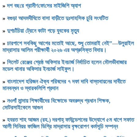
»
দশ বছ‌রে গ্রামীণ‌ফো‌সের মাইজিপি অ্যাপ
»
বগুড়া আদমদীঘিতে বাসা বাড়ীতে দুঃসাহসিক চুরি সংঘটিত
»
দুপচাঁচিয়া ট্রেনে কাটা পড়ে যুবকের মৃত্যু
»
চারপাশে সবকিছু আগের মতোই আছে, শুধু তোমরাই নেই”—উলুয়াইল
মাদ্রাসায় আলিম পরীক্ষার্থী ২০২৬ এর অশ্রুসিক্ত বিদায়।
»
সিলেট রেঞ্জের শ্রেষ্ঠ অফিসার ইনচার্জ নির্বাচিত হলেন মৌলভীবাজার
মডেল থানার অফিসার ইনচার্জ সাইফুল।
»
বাংলাদেশ হরিজন ঐক্য পরিষদের ৭ দফা দাবি বাস্তবায়নের দাবীতে
মানবন্ধন ও স্বারকলিপি প্রদান
»
নওগাঁ মান্দায় শিক্ষার্থীদের বিক্ষোভে অবরুদ্ধ প্রধান শিক্ষক,
মোটরসাইকেলে আগুন
»
হযরত শাহ আজম (রহ.) দরগাহ্ ফাউন্ডেশনের উদ্যোগে ৫ম ধাপে সফাত
আলী সিনিয়র ফাজিল ডিগ্রি মাদ্রাসায় বৃক্ষরোপণ কর্মসূচি সম্পন্ন