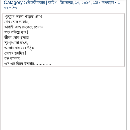
Catagory :
মৌলভীবাজার
| তারিখ : ডিসেম্বর, ১৭, ২০১৭, ১:৪১ অপরাহ্ণ • ১
বার পঠিত
প্রত্যুষ আলো পড়েছে চোখে
চোখ মেলে তাকাও,
আগামী আজ ডেকেছে তোমায়
হাত বাড়িয়ে দাও !
জীবন হোক ছন্দময়
স্বপ্নগুলো রঙিন,
ভালোবাসায় ভরে উঠুক
তোমার জন্মদিন !
শুভ কামনায়
এস এম রিমন ইসলাম………….