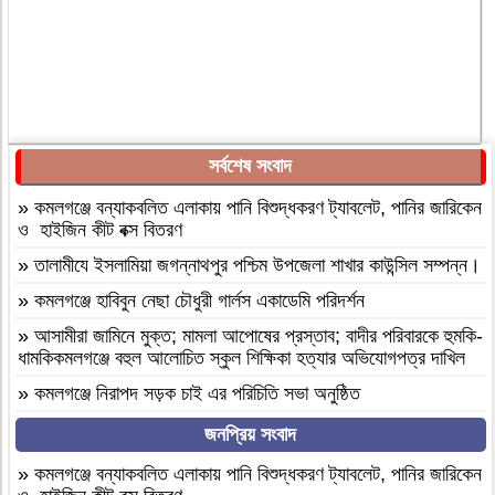
সর্বশেষ সংবাদ
»
কমলগঞ্জে বন্যাকবলিত এলাকায় পানি বিশুদ্ধকরণ ট্যাবলেট, পানির জারিকেন
ও হাইজিন কীট বক্স বিতরণ
»
‎তালামীযে ইসলামিয়া জগন্নাথপুর পশ্চিম উপজেলা শাখার কাউন্সিল সম্পন্ন।
»
কমলগঞ্জে হাবিবুন নেছা চৌধুরী গার্লস একাডেমি পরিদর্শন
»
আসামীরা জামিনে মুক্ত; মামলা আপোষের প্রস্তাব; বাদীর পরিবারকে হুমকি-
ধামকিকমলগঞ্জে বহুল আলোচিত স্কুল শিক্ষিকা হত্যার অভিযোগপত্র দাখিল
»
কমলগঞ্জে নিরাপদ সড়ক চাই এর পরিচিতি সভা অনুষ্ঠিত
»
শোক সংবাদ॥ রসমোহন সিংহ ॥
জনপ্রিয় সংবাদ
»
ফ্যাসিবাদবিরোধী সমন্বিত শক্তির ফল জুলাই আন্দোলন: রেদোয়ান মাজহারি
»
কমলগঞ্জে বন্যাকবলিত এলাকায় পানি বিশুদ্ধকরণ ট্যাবলেট, পানির জারিকেন