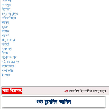
শিক্ষাঙ্গন
খেলাধুলা
বিনোদন
তথ্য-প্রযুক্তি
লাইফস্টাইল
স্বাস্থ্য
ভ্রমন
সম্পর্ক
পরামর্শ
রান্না-বান্না
রূপচর্চা
অন্যান্য
ফিচার
বিশেষ সংবাদ
পাঠকের মতামত
সাক্ষাতকার
সম্পাদকীয়
ই-সেবা
সময় শিরোনাম:
«»
‎তালামীযে ইসলামিয়া জগন্নাথপুর প
শুভ জন্মদিন আদিল