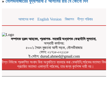
»
মৌলভীবাজারের যুদ্ধাপরাধী ৫ আসামির রায় যে কোনো দিন
আমাদের কথা
English Version
বিজ্ঞাপন
দীপ্ত পরিবার
সম্পাদক দুরুদ আহমেদ, প্রকাশক- সহকারি অধ্যাপক ফেরদৌসি সুলতানা,
অস্থায়ী কার্যালয়:
৫০০/১ সৈয়দ মুজতবা আলী সড়ক, মৌলভীবাজার
ফোন: ০১৭১৮-০২১১১৮
ই-মেইল: durud.ahmed@gmail.com
দীপ্ত নিউজে প্রকাশিত সংবাদ বিনা অনুমতিতে ব্যবহার করা বেআইনি,পাঠকের মতামত বিভা
প্রচারিত মতামত একান্তই পাঠকের, তার জন্য কৃর্তপক্ষ দায়ী নয়।