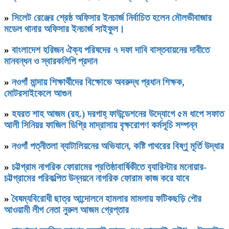
»
সিলেট রেঞ্জের শ্রেষ্ঠ অফিসার ইনচার্জ নির্বাচিত হলেন মৌলভীবাজার
মডেল থানার অফিসার ইনচার্জ সাইফুল।
»
বাংলাদেশ হরিজন ঐক্য পরিষদের ৭ দফা দাবি বাস্তবায়নের দাবীতে
মানবন্ধন ও স্বারকলিপি প্রদান
»
নওগাঁ মান্দায় শিক্ষার্থীদের বিক্ষোভে অবরুদ্ধ প্রধান শিক্ষক,
মোটরসাইকেলে আগুন
»
হযরত শাহ আজম (রহ.) দরগাহ্ ফাউন্ডেশনের উদ্যোগে ৫ম ধাপে সফাত
আলী সিনিয়র ফাজিল ডিগ্রি মাদ্রাসায় বৃক্ষরোপণ কর্মসূচি সম্পন্ন
»
নওগাঁ পত্নীতলা ব্যাটালিয়নের অভিযানে, কষ্টি পাথরের বিষ্ণু মূর্তি উদ্ধার
»
চট্টগ্রাম নাগরিক ফোরামের প্রতিষ্ঠাবার্ষিকীতে ব‍্যারিস্টার মনোয়ার-
চট্টগ্রামের পরিকল্পিত উন্নয়নে নাগরিক ফোরাম কাজ করে যাবে
»
বৈষম্যবিরোধী ছাত্র আন্দোলনে হামলার মামলায় ফটিকছড়ি পৌর
আওয়ামী লীগ নেতা নুরুল আজম গ্রেপ্তার