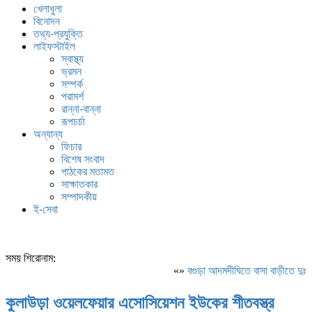
খেলাধুলা
বিনোদন
তথ্য-প্রযুক্তি
লাইফস্টাইল
স্বাস্থ্য
ভ্রমন
সম্পর্ক
পরামর্শ
রান্না-বান্না
রূপচর্চা
অন্যান্য
ফিচার
বিশেষ সংবাদ
পাঠকের মতামত
সাক্ষাতকার
সম্পাদকীয়
ই-সেবা
সময় শিরোনাম:
«»
বগুড়া আদমদীঘিতে বাসা বাড়ীতে দুঃসা
কুলাউড়া ওয়েলফেয়ার এসোসিয়েশন ইউকের শীতবস্ত্র