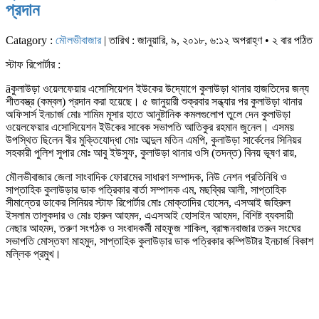
প্রদান
Catagory :
মৌলভীবাজার
| তারিখ : জানুয়ারি, ৯, ২০১৮, ৬:১২ অপরাহ্ণ • ২ বার পঠিত
স্টাফ রিপোর্টার :
āকুলাউড়া ওয়েলফেয়ার এসোসিয়েশন ইউকের উদ্যোগে কুলাউড়া থানার হাজতিদের জন্য
শীতবস্ত্র (কম্বল) প্রদান করা হয়েছে। ৫ জানুয়ারী শুক্রবার সন্ধ্যার পর কুলাউড়া থানার
অফিসার্স ইনচার্জ মোঃ শামিম মূসার হাতে আনুষ্টানিক কমলগুলোপ তুলে দেন কুলাউড়া
ওয়েলফেয়ার এসোসিয়েশন ইউকের সাবেক সভাপতি আতিকুর রহমান জুনেল। এসময়
উপস্থিত ছিলেন বীর মুক্তিযোদ্ধা মোঃ আব্দুল মতিন এমপি, কুলাউড়া সার্কেলের সিনিয়র
সহকারী পুলিশ সুপার মোঃ আবু ইউসুফ, কুলাউড়া থানার ওসি (তদন্ত) বিনয় ভূষণ রায়,
মৌলভীবাজার জেলা সাংবাদিক ফোরামের সাধারণ সম্পাদক, নিউ নেশন প্রতিনিধি ও
সাপ্তাহিক কুলাউড়ার ডাক পত্রিকার বার্তা সম্পাদক এম, মছব্বির আলী, সাপ্তাহিক
সীমান্তের ডাকের সিনিয়র স্টাফ রিপোর্টার মোঃ মোক্তাদির হোসেন, এসআই জহিরুল
ইসলাম তালুকদার ও মোঃ হারুন আহমদ, এএসআই হোসাইন আহমদ, বিশিষ্ট ব্যবসায়ী
নেছার আহমদ, তরুণ সংগঠক ও সংবাদকর্মী মাহফুজ শাকিল, ব্রাহ্মনবাজার তরুন সংঘের
সভাপতি মোস্তফা মাহমুদ, সাপ্তাহিক কুলাউড়ার ডাক পত্রিকার কম্পিউটার ইনচার্জ বিকাশ
মল্লিক প্রমুখ।