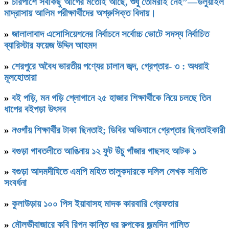
»
চারপাশে সবকিছু আগের মতোই আছে, শুধু তোমরাই নেই”—উলুয়াইল
মাদ্রাসায় আলিম পরীক্ষার্থীদের অশ্রুসিক্ত বিদায়।
»
জালালাবাদ এসোসিয়েশনের নির্বাচনে সর্বোচ্চ ভোটে সদস্য নির্বাচিত
ব্যারিস্টার ফয়েজ উদ্দিন আহমদ
»
শেরপুরে অবৈধ ভারতীয় পণ্যের চালান জব্দ, গ্রেপ্তার- ৩ : অধরাই
মূলহোতারা
»
বই পড়ি, মন গড়ি শ্লোগানে ২৫ হাজার শিক্ষার্থীকে নিয়ে চলছে তিন
ধাপের বইপড়া উৎসব
»
নওগাঁয় শিক্ষার্থীর টাকা ছিনতাই; ডিবির অভিযানে গ্রেপ্তার ছিনতাইকারী
»
বগুড়া গাবতলীতে আঙিনায় ১২ ফুট উঁচু গাঁজার গাছসহ আটক ১
»
বগুড়া আদমদীঘিতে এমপি মহিত তালুকদারকে দলিল লেখক সমিতি
সংবর্ধনা
»
কুলাউড়ায় ১০০ পিস ইয়াবাসহ মাদক কারবারি গ্রেফতার
»
মৌলভীবাজারে কবি রিপন কান্তি ধর রুপকের জন্মদিন পালিত