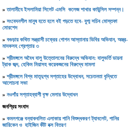
»
তালামীযে ইসলামিয়া সিলেট এমসি কলেজ শাখার কাউন্সিল সম্পন্ন।
»
সংবেদনশীল মানুষ হতে হলে বই পড়তে হবে- যু্গ্ম সচিব মোস্তফা
মোরশেদ
»
বগুড়ায় কথিত সন্ত্রাসী চক্রের গোপন আস্তানায় ডিবির অভিযান, অস্ত্র-
মাদকসহ গ্রেপ্তার ৩
»
শ্রীমঙ্গলে অবৈধ বালু উত্তোলনের বিরুদ্ধে অভিযান: বালুভর্তি ডায়না
ট্রাক জব্দ, হেকিম মিয়াসহ কয়েকজনের বিরুদ্ধে মামলা
»
শ্রীমঙ্গলে বিশ্ব মাতৃদুগ্ধ সপ্তাহের উদ্বোধন, সচেতনতা বৃদ্ধিতে
আলোচনা সভা
»
নওগাঁয় সপ্তাহব্যাপী বৃক্ষ মেলার উদ্বোধন
জনপ্রিয় সংবাদ
»
কমলগঞ্জে বন্যাকবলিত এলাকায় পানি বিশুদ্ধকরণ ট্যাবলেট, পানির
জারিকেন ও হাইজিন কীট বক্স বিতরণ