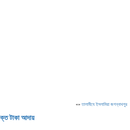
«»
‎তালামীযে ইসলামিয়া জগন্নাথপুর পশ্চ
িরিক্ত টাকা আদায়