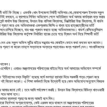
ত বেশী ভর্তি ফি নিচ্ছে। এমনকি খোদ উপজেলা নির্বাহী অফিসার মো.মোবাশশেরুল ইসলাম স্কুল
তিনিই বলছেন, এ ব্যাপারে লিখিত অভিযোগ পেলে অতিরিক্ত অর্থ আদায় কার্যক্রম বন্ধ করার
্থাস উচ্চ বিদ্যালয়, উদয়ন উচ্চ বালিকা বিদ্যালয়, ভিক্টোরিয়া উচ্চ বিদ্যালয়, দি বার্ডস
াকা গ্রহণ করে এবং অভিভাবকরা একপ্রকার জিম্মি ও বাধ্য হয়ে ছাত্রছাত্রীদের ভর্তি
সেবে চাপিয়ে দিচ্ছেন, যার খরচ প্রদান করতে হচ্ছে অভিভাবকদের। বাডর্স রেসিডেনন্সিয়াল
্চ বিদ্যালয় কর্তৃপক্ষ নির্ধারিত হারের চেয়ে গড়ে দ্বিগুন অর্থ নিয়ে শিক্ষার্থী ভর্তি
জানিয়ে দেন এবং স্কুল অফিস সূচীর বাইরে সন্ধ্যার পর মোবাইল ফোনে কথা বলবেন বলে জানান।
্যয়ে গ্রহণ না করেন তাহলে সন্তানকে অন্যত্র পড়ানোরও জন্য পরামর্শ দেন। সাংবাদিকদের
খে থাকেন।
োগ এসেছিল। এবারও মন্ত্রণালয়ের পরিপত্রের বাইরে গিয়ে অর্থ আদায়ের অভিযোগ সম্পর্কে
‘ইতিহাসের তথ্য বিকৃতি’ হয়েছে মর্মে মনগড়া ব্যাখ্যা দিয়ে সরকারী পত্র প্রেরণ করে
ের মাঝে বই বিতরণ করেন। এ শিক্ষা কর্মকর্তা নিজে উদ্যোগী হয়ে কোন অভিযোগ/অনুযোগ বিষয়ক
পারে আমার জানা নেই। তবে আমি পর্যবেক্ষণ করছি। উদয়ন উচ্চ বিদ্যালয়ে বিভিন্ন খাতওয়ারী
কে সরে আসা হবে।
ে যথাযথ ব্যবস্থা গ্রহণের জন্য আজই বলে দিব।
কারো নির্দেশনা অগ্রহণযোগ্য, কেউ এরকম করে থাকলে তা মন্ত্রণালয়ের পরিপত্রের