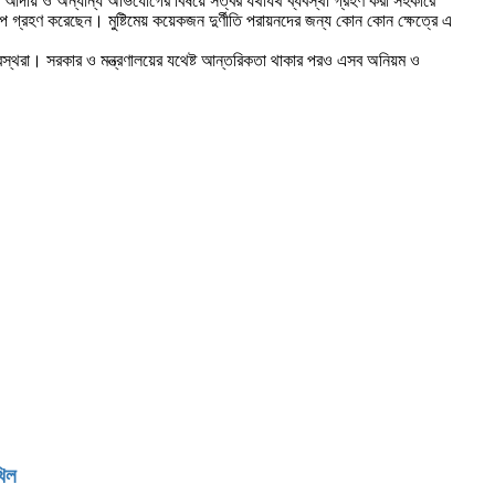
 টাকা আদায় ও অন্যান্য অভিযোগের বিষয়ে সত্বর যথাযথ ব্যবস্থা গ্রহণ করা সহকারে
ক্ষেপ গ্রহণ করেছেন। মুষ্টিমেয় কয়েকজন দুর্ণীতি পরায়নদের জন্য কোন কোন ক্ষেত্রে এ
ীতিগ্রস্থরা। সরকার ও মন্ত্রণালয়ের যথেষ্ট আন্তরিকতা থাকার পরও এসব অনিয়ম ও
খিল