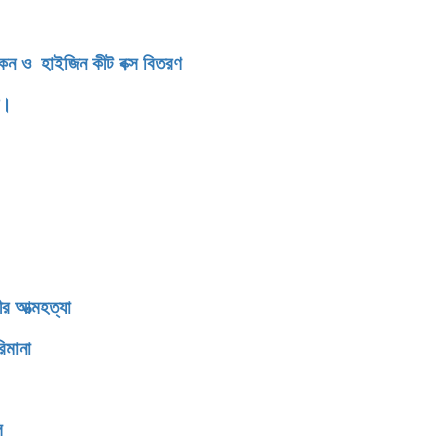
িকেন ও হাইজিন কীট বক্স বিতরণ
ন।
র আত্মহত্যা
িমানা
ি