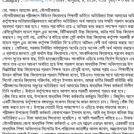
Catagory :
মৌলভীবাজার
,
শিক্ষা
| তারিখ : জানুয়ারি, ৯, ২০১৮, ৭:২৪ পূর্বাহ্ণ • ৩ বার প
মো. সাজন আহমেদ রানা, মৌলভীবাজার:
মৌলভীবাজারের শ্রীমঙ্গলে বিভিন্ন বিদ্যালয়ে শিক্ষার্থী ভর্তিতে অতিরিক্ত টাকা আদায়ের 
কর্তৃপক্ষের অনিয়মতান্ত্রিকভাবে আরোপিত অতিরিক্ত অর্থ আদায়ে তার সম্মতি প্রদান করেছ
ব্যবস্থা গ্রহণ করা হবে। স্বতঃ প্রণোদিত হয়ে এ অনিয়ম বন্ধ করতে পদক্ষেপ গ্রহণ করার কথ
রেসিডেন্সিয়াল মডেল স্কুল এন্ড কলেজ, বিটিআরআই উচ্চ বিদ্যালয়, বর্ডার গার্ড উচ্চ বিদ্যা
করছেন। শুধু তাই নয়, এমপিও’র বাইরে থাকা সেন্ট মার্থাস উচ্চ বিদ্যালয় কর্তৃপক্ষ সরকা
মডেল স্কুল এন্ড কলেজ কর্তৃপক্ষ নির্ধারিত ফি’র চাইতে আটগুন বেশী অর্থ আদায় করছে অনেক বছর
করছে। মোটকথা, সরকার নির্ধারিত সর্বসাকুল্য অর্থের চেয়ে অনেক বেশী অর্থ আদায় করছেন ব
এ ব্যাপারে জানতে সেন্ট মার্থাস উচ্চ বিদ্যালয়ে গেলে, সাংবাদিকদের বিদ্যালয়ে প্রবেশ কর
গোপন সুত্রে জানা যায়, তিনি ছাত্রছাত্রীদেরও সাংবাদিক এড়িয়ে চলার নির্দেশ দিয়েছেন 
সাথে তার এহেন আচরণ অবহিত হয়ে উষ্মা প্রকাশ করেন মাধ্যমিক শিক্ষা অধিদপ্তরের উ
ভিক্টোরিয়া উচ্চ বিদ্যালয়ের প্রধান শিক্ষক অয়ন চৌধুরী বলেন, আমরা প্রায় ৩০০ শিক্ষার্থ
উদয়ন বালিকা উচ্চ বিদ্যালয়ের প্রধান শিক্ষিকা বলেন, ইউএনও স্যারের সাথে আলোচনাক্র
সিলেট বোর্ডের বিদ্যালয় পরিদর্শক, মইনুল ইসলাম জানান, আমরা ভর্তির বিষয়টি মনিটরিং কর
শ্রীমঙ্গলের বিদ্যালয় সমুহের অতিরিক্ত অর্থ আদায়ের বিষয়ে মাধ্যমিক শিক্ষা কর্মকর্তা 
তিনি অবহিত। ঊর্ধতন কর্তৃপক্ষের সাথে আলাপ করে পরবর্তী ব্যবস্থা গ্রহন করা হবে।
খোঁজ নিয়ে জানা যায়, উপজেলা মাধ্যমিক শিক্ষা কর্মকর্তার কর্মকান্ড বিতর্কিত। কিছুদিন
একটি বিদ্যালয় কর্তৃপক্ষকে বঙ্গবন্ধুর সংকলন বিতরণের কারন জানতে চান। কিন্তু খোঁজ নিয়
কাজ করতে চান না। উপরের দোহাই দিয়ে সময়ক্ষেপণ ও এড়িয়ে যাবার পায়তারা করেন।
শ্রীমঙ্গল উপজেলা নির্বাহী কর্মকর্তা মোবাশশেরুল ইসলাম বলেন, আমি শুধু উদয়ন বালিকা উ
অতিরিক্ত ৮০০ টাকা আদায়ের সিদ্ধান্ত হয়েছিল। যা আমি পরবর্তীতে কমিয়ে ৫০০ টাকায় 
মৌলভীবাজার জেলা মাধ্যমিক শিক্ষা কর্মকর্তা এ এস এম আব্দুল ওয়াদুদ জানান, এরকমটি 
মাধ্যমিক শিক্ষা অধিদপ্তর সিলেটের উপ-পরিচালক জাহাঙ্গীর আলম জানান, মন্ত্রণালয়ের নি