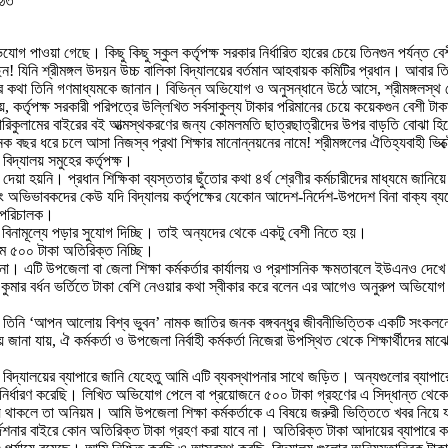
ঠিত
অভিযোগ পাওয়া গেছে। কিছু কিছু স্কুল কর্তৃপক্ষ সরকার নির্ধারিত হারের চেয়ে তিনগুন পর্যন্
েন! যিনি শ্রীমঙ্গল উদয়ন উচ্চ বালিকা বিদ্যালয়ের বর্তমান আহবায়ক কমিটির প্রধান। আবার 
া তিনি গণমাধ্যমকে জানান। বিভিন্ন অভিযোগ ও অনুসন্ধানে উঠে আসে, শ্রীমঙ্গলস্থ সেন্ট মার
লয়, কর্তৃপক্ষ সরকারী পরিপত্রে উল্লিখিত সর্বসাকুল্য টাকার পরিমানের চেয়ে কয়েকগুন বেশী ট
রী কারিকুলামের বাইরের বই আত্মস্থকরণের জন্য কোমলমতি ছাত্রছাত্রীদের উপর বাড়তি বোঝা হি
 ধরে চলে আসা নিজস্ব প্রথা শিক্ষার মানোন্নয়নের নামে! শ্রীমঙ্গলের ঐতিহ্যবাহী ভিক্টোরিয়া উচ
িদ্যালয় সমুহের কর্তৃপক্ষ।
তে দেয়া হয়নি। প্রধান শিক্ষিকা ব্যস্ততার ছুঁতোর কথা ৪র্থ শ্রেণীর কর্মচারীদের মাধ্যমে 
এবং অভিভাবকদের কেউ যদি বিদ্যালয় কর্তৃপক্ষের যেকোন আদেশ-নির্দেশ-উপদেশ বিনা বাক্য ব
প পরিচালক।
ীকে বিনামূল্যে পড়ার সুযোগ দিচ্ছি। তাই অন্যদের থেকে একটু বেশী নিতে হয়।
মে ৫০০ টাকা অতিরিক্ত নিচ্ছি।
ি না। এটি উপজেলা বা জেলা শিক্ষা কর্মকর্তার কার্যালয় ও প্রশাসনিক ক্ষমতাবলে ইউএনও দে
দিলীপ কুমার বর্ধন ভর্তিতে টাকা বেশি নেওয়ার কথা স্বীকার করে বলেন এর আগেও অনুরুপ অভিয
 আগে তিনি ‘আপন আলোয় বিশ্ব ভুবন’ নামক জাতির জনক বঙ্গবন্ধুর জীবনীভিত্তিক একটি সংকলনে 
ে জানা যায়, ঐ কর্মকর্তা ও উপজেলা নির্বাহী কর্মকর্তা নিজেরা উপস্থিত থেকে শিক্ষার্থীদ
চ্চ বিদ্যালয়ের ব্যাপারে জানি যেহেতু আমি এটি ব্যবস্থাপনার সাথে জড়িত। অন্যগুলোর ব্যা
নির্ধারণ করেছি। লিখিত অভিযোগ পেলে বা প্রয়োজনে ৫০০ টাকা গ্রহণের এ সিদ্ধান্ত থে
হয়ে থাকলে তা অনিয়ম। আমি উপজেলা শিক্ষা কর্মকর্তাকে এ বিষয়ে জরুরী ভিত্তিতে খবর নিয়
র্দেশনার বাইরে কোন অতিরিক্ত টাকা গ্রহণ করা যাবে না। অতিরিক্ত টাকা আদায়ের ব্যাপারে 