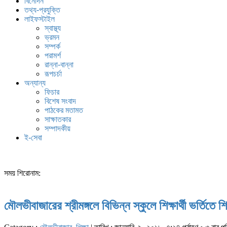
বিনোদন
তথ্য-প্রযুক্তি
লাইফস্টাইল
স্বাস্থ্য
ভ্রমন
সম্পর্ক
পরামর্শ
রান্না-বান্না
রূপচর্চা
অন্যান্য
ফিচার
বিশেষ সংবাদ
পাঠকের মতামত
সাক্ষাতকার
সম্পাদকীয়
ই-সেবা
সময় শিরোনাম:
মৌলভীবাজারের শ্রীমঙ্গলে বিভিন্ন স্কুলে শিক্ষার্থী ভর্তিতে