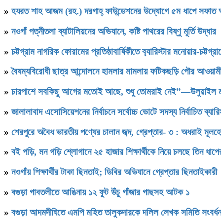
»
হযরত শাহ আজম (রহ.) দরগাহ্ ফাউন্ডেশনের উদ্যোগে ৫ম ধাপে সফাত আলী স
»
নওগাঁ পত্নীতলা ব্যাটালিয়নের অভিযানে, কষ্টি পাথরের বিষ্ণু মূর্তি উদ্ধার
»
চট্টগ্রাম নাগরিক ফোরামের প্রতিষ্ঠাবার্ষিকীতে ব‍্যারিস্টার মনোয়ার-চট্
»
বৈষম্যবিরোধী ছাত্র আন্দোলনে হামলার মামলায় ফটিকছড়ি পৌর আওয়ামী
»
চারপাশে সবকিছু আগের মতোই আছে, শুধু তোমরাই নেই”—উলুয়াইল মাদ্রা
»
জালালাবাদ এসোসিয়েশনের নির্বাচনে সর্বোচ্চ ভোটে সদস্য নির্বাচিত ব্যা
»
শেরপুরে অবৈধ ভারতীয় পণ্যের চালান জব্দ, গ্রেপ্তার- ৩ : অধরাই মূলহ
»
বই পড়ি, মন গড়ি শ্লোগানে ২৫ হাজার শিক্ষার্থীকে নিয়ে চলছে তিন ধাপ
»
নওগাঁয় শিক্ষার্থীর টাকা ছিনতাই; ডিবির অভিযানে গ্রেপ্তার ছিনতাইকারী
»
বগুড়া গাবতলীতে আঙিনায় ১২ ফুট উঁচু গাঁজার গাছসহ আটক ১
»
বগুড়া আদমদীঘিতে এমপি মহিত তালুকদারকে দলিল লেখক সমিতি 