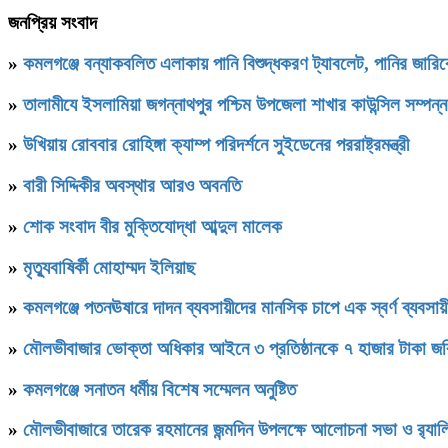
জনপ্রিয় সংবাদ
»
কমলগঞ্জে বন্যাকবলিত এলাকায় পানি বিশুদ্ধকরণ ট্যাবলেট, পানির জার
»
‎তালামীযে ইসলামিয়া জগন্নাথপুর পশ্চিম উপজেলা শাখার কাউন্সিল সম্পন্
»
উখিয়ায় রোববার রোহিঙ্গা ক্যাম্প পরিদর্শনে সুইডেনের পররাষ্ট্রমন্ত্রী
»
বারী সিদ্দিকীর অবস্থার আরও অবনতি
»
শোক সংবাদ বীর মুক্তিযোদ্ধা আব্দুল মালেক
»
মৃত্যুবাষির্কী মোহাম্মদ ইলিয়াছ
»
কমলগঞ্জে পতনঊষারে দাদন ব্যবসায়ীদের মানসিক চাপে এক স্বর্ণ ব্যবসায়ী
»
মৌলভীবাজার ভোক্তা অধিকার আইনে ৩ প্রতিষ্ঠানকে ৭ হাজার টাকা জর
»
কমলগঞ্জে সনাতন ধর্মীয় বিশেষ সম্মেলন অনুষ্টিত
»
মৌলভীবাজারে তারেক রহমানের জন্মদিন উপলক্ষে আলোচনা সভা ও র‌্যাল