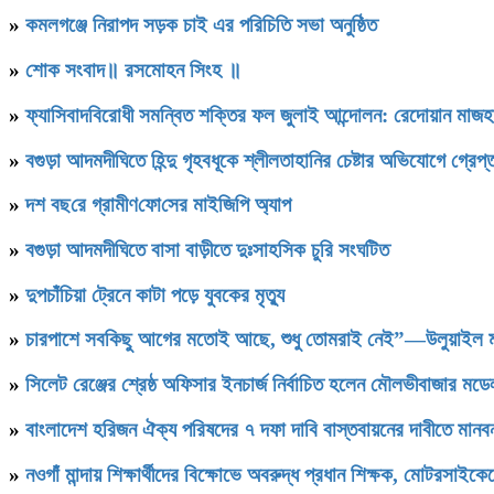
»
কমলগঞ্জে নিরাপদ সড়ক চাই এর পরিচিতি সভা অনুষ্ঠিত
»
শোক সংবাদ॥ রসমোহন সিংহ ॥
»
ফ্যাসিবাদবিরোধী সমন্বিত শক্তির ফল জুলাই আন্দোলন: রেদোয়ান মাজহ
»
বগুড়া আদমদীঘিতে হিন্দু গৃহবধূকে শ্লীলতাহানির চেষ্টার অভিযোগে গ্রেপ্
»
দশ বছ‌রে গ্রামীণ‌ফো‌সের মাইজিপি অ্যাপ
»
বগুড়া আদমদীঘিতে বাসা বাড়ীতে দুঃসাহসিক চুরি সংঘটিত
»
দুপচাঁচিয়া ট্রেনে কাটা পড়ে যুবকের মৃত্যু
»
চারপাশে সবকিছু আগের মতোই আছে, শুধু তোমরাই নেই”—উলুয়াইল মাদ্র
»
সিলেট রেঞ্জের শ্রেষ্ঠ অফিসার ইনচার্জ নির্বাচিত হলেন মৌলভীবাজার ম
»
বাংলাদেশ হরিজন ঐক্য পরিষদের ৭ দফা দাবি বাস্তবায়নের দাবীতে মানবন
»
নওগাঁ মান্দায় শিক্ষার্থীদের বিক্ষোভে অবরুদ্ধ প্রধান শিক্ষক, মোটরসাইক