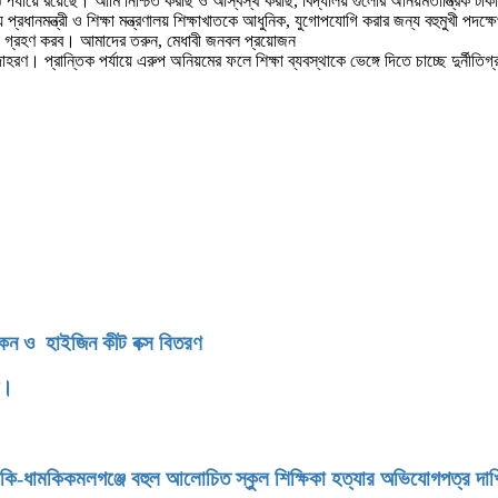
েন্স) পর্যায়ে রয়েছে। আমি নিশ্চিত করছি ও আস্বস্থ করছি, বিদ্যালয় গুলোর অনিয়মতান্ত্রিক
য় প্রধানমন্ত্রী ও শিক্ষা মন্ত্রণালয় শিক্ষাখাতকে আধুনিক, যুগোপযোগি করার জন্য বহুমুখী পদ
্থা গ্রহণ করব। আমাদের তরুন, মেধাবী জনবল প্রয়োজন
দাহরণ। প্রান্তিক পর্যায়ে এরুপ অনিয়মের ফলে শিক্ষা ব্যবস্থাকে ভেঙ্গে দিতে চাচ্ছে দুর্ন
িকেন ও হাইজিন কীট বক্স বিতরণ
ন।
মকি-ধামকিকমলগঞ্জে বহুল আলোচিত স্কুল শিক্ষিকা হত্যার অভিযোগপত্র দা