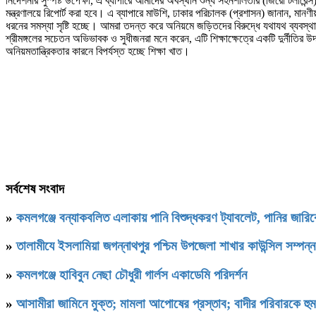
নির্দেশনার সুস্পষ্ট উপেক্ষা, এ ব্যাপারে আমাদের অবস্থান শুন্য সহনশীলতার (জিরো টলার
মন্ত্রণালয়ে রিপোর্ট করা হবে। এ ব্যাপারে মাউশি, ঢাকার পরিচালক (প্রশাসন) জানান, মানণী
ধরনের সমস্যা সৃষ্টি হচ্ছে। আমরা তদন্ত করে অনিয়মে জড়িতদের বিরুদ্ধে যথাযথ ব্যবস
শ্রীমঙ্গলের সচেতন অভিভাবক ও সুধীজনরা মনে করেন, এটি শিক্ষাক্ষেত্রে একটি দুর্নীতির উ
অনিয়মতান্ত্রিকতার কারনে বিপর্যস্ত হচ্ছে শিক্ষা খাত।
সর্বশেষ সংবাদ
»
কমলগঞ্জে বন্যাকবলিত এলাকায় পানি বিশুদ্ধকরণ ট্যাবলেট, পানির জার
»
‎তালামীযে ইসলামিয়া জগন্নাথপুর পশ্চিম উপজেলা শাখার কাউন্সিল সম্পন্
»
কমলগঞ্জে হাবিবুন নেছা চৌধুরী গার্লস একাডেমি পরিদর্শন
»
আসামীরা জামিনে মুক্ত; মামলা আপোষের প্রস্তাব; বাদীর পরিবারকে হু