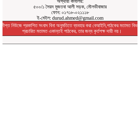
অস্থায়ী কার্যালয়:
৫০০/১ সৈয়দ মুজতবা আলী সড়ক, মৌলভীবাজার
ফোন: ০১৭১৮-০২১১১৮
ই-মেইল: durud.ahmed@gmail.com
দীপ্ত নিউজে প্রকাশিত সংবাদ বিনা অনুমতিতে ব্যবহার করা বেআইনি,পাঠকের মতামত বিভা
প্রচারিত মতামত একান্তই পাঠকের, তার জন্য কৃর্তপক্ষ দায়ী নয়।