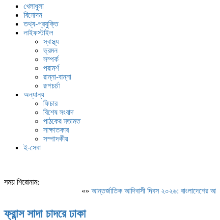
খেলাধুলা
বিনোদন
তথ্য-প্রযুক্তি
লাইফস্টাইল
স্বাস্থ্য
ভ্রমন
সম্পর্ক
পরামর্শ
রান্না-বান্না
রূপচর্চা
অন্যান্য
ফিচার
বিশেষ সংবাদ
পাঠকের মতামত
সাক্ষাতকার
সম্পাদকীয়
ই-সেবা
সময় শিরোনাম:
«»
আন্তর্জাতিক আদিবাসী দিবস ২০২৬: বাংলাদেশের আদিবাস
ফ্রান্স সাদা চাদরে ঢাকা