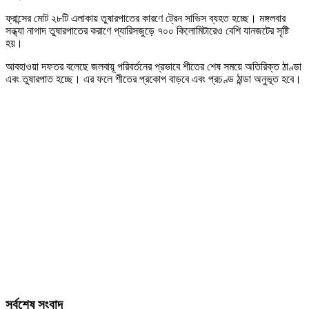
ফ্রান্সের মোট ২৮টি এলাকায় তুষারপাতের কারণে ট্রেন সাভিস ব্যহত হচ্ছে। মঙ্গলবার
সন্ধ্যা নাগাদ তুষারপাতের করাণে প্যারিসজুড়ে ৭০০ কিলোমিটারেও বেশি যানজটের সৃষ্টি
হয়।
আবহাওয়া দফতর বলেছে জলবায়ূ পরিবর্তনের প্রভাবে শীতের শেষ সময়ে অতিরিক্ত ঠাণ্ডা
এবং তুষারপাত হচ্ছে। এর ফলে শীতের প্রকোপ বাড়বে এবং প্রচণ্ড ঠান্ডা অনুভূত হবে।
সর্বশেষ সংবাদ