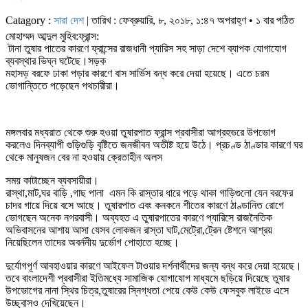
Catagory :
সারা দেশ
| তারিখ : ফেব্রুয়ারি, ৮, ২০১৮, ১:৪৭ অপরাহ্ণ • ১ বার পঠিত
মোহাম্মদ আব্দুল মুহিব:ফ্রান্স:
টানা তুষার পাতের কারণে ফ্রান্সের রাজধানী প্যারিস সহ সাড়া দেশে ব্যাপক যোগাযোগ
ব্যবস্থার ভিঘ্ন ঘটেছে।সড়ক
মহাসড় বরফে ঢাকা পড়ার কারণে বাস সার্ভিস বন্ধ করে দেয়া হয়েছে। এতে চরম
ভোগান্তিতে পড়েছেন পথচারীরা।
মঙ্গলবার মধ্যরাত থেকে শুরু হওয়া তুষারপাত ফ্রান্স প্রবাসীরা আগ্রহভরে উপভোগ
করলেও দিনব্যাপী গুড়িগুড়ি বৃষ্টিতে জনজীবন অতীষ্ট হয়ে উঠে। প্রচণ্ড ঠাণ্ডার কারণে ঘর
থেকে মানুষজন বের না হওয়ায় ক্রেতাহীন অলস
সময় কাটাচ্ছেন ব্যবসায়ীরা।
রাস্থা,মাট,ঘর বাড়ি ,গাছ পালা এমন কি রাস্তার ধারে পড়ে থাকা গাড়িগুলো যেন বরফের
চাদর গায়ে দিয়ে বসে আছে। তুষারপাত এবং কনকনে শীতের কারণে ঠাণ্ডানিত রোগে
ভোগছেন অনেক নগরবাসী। অব্যহত এ তুষারপাতের কারণে প্যারিসে রাজনৈতিক
অভিবাসনের আশায় আসা যেসব লোকজন রাস্তা ঘাট,মেট্রো,ট্রেন ষ্টেশনে আশ্রয়
নিয়েছিলেন তাদের অবর্ননীয় দুর্ভোগ পোহাতে হচ্ছে।
দুর্যোগপূর্ণ আবহাওয়ার কারণে আইফেল টাওয়ার দর্শনার্থীদের জন্য বন্ধ করে দেয়া হয়েছে।
তবে বাংলাদেশী প্রবাসীরা ইতিমধ্যে সামাজিক যোগাযোগ মাধ্যমে ছড়িয়ে দিয়েছে তুষার
উপভোগের নানা স্থির চিত্র,তুষারের স্নিগ্ধতা পেয়ে কেউ কেউ ফেসবুক লাইভে এসে
উচ্ছ্বাসও দেখিয়েছেন।