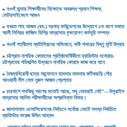
»
নওগাঁ মান্দায় শিক্ষার্থীদের বিক্ষোভে অবরুদ্ধ প্রধান শিক্ষক,
মোটরসাইকেলে আগুন
»
হযরত শাহ আজম (রহ.) দরগাহ্ ফাউন্ডেশনের উদ্যোগে ৫ম ধাপে সফাত
আলী সিনিয়র ফাজিল ডিগ্রি মাদ্রাসায় বৃক্ষরোপণ কর্মসূচি সম্পন্ন
»
নওগাঁ পত্নীতলা ব্যাটালিয়নের অভিযানে, কষ্টি পাথরের বিষ্ণু মূর্তি উদ্ধার
»
চট্টগ্রাম নাগরিক ফোরামের প্রতিষ্ঠাবার্ষিকীতে ব‍্যারিস্টার মনোয়ার-
চট্টগ্রামের পরিকল্পিত উন্নয়নে নাগরিক ফোরাম কাজ করে যাবে
»
বৈষম্যবিরোধী ছাত্র আন্দোলনে হামলার মামলায় ফটিকছড়ি পৌর
আওয়ামী লীগ নেতা নুরুল আজম গ্রেপ্তার
»
চারপাশে সবকিছু আগের মতোই আছে, শুধু তোমরাই নেই”—উলুয়াইল
মাদ্রাসায় আলিম পরীক্ষার্থীদের অশ্রুসিক্ত বিদায়।
»
জালালাবাদ এসোসিয়েশনের নির্বাচনে সর্বোচ্চ ভোটে সদস্য নির্বাচিত
ব্যারিস্টার ফয়েজ উদ্দিন আহমদ