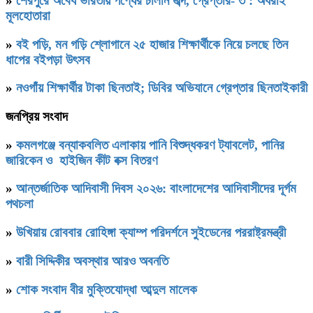
»
শেরপুরে অবৈধ ভারতীয় পণ্যের চালান জব্দ, গ্রেপ্তার- ৩ : অধরাই
মূলহোতারা
»
বই পড়ি, মন গড়ি শ্লোগানে ২৫ হাজার শিক্ষার্থীকে নিয়ে চলছে তিন
ধাপের বইপড়া উৎসব
»
নওগাঁয় শিক্ষার্থীর টাকা ছিনতাই; ডিবির অভিযানে গ্রেপ্তার ছিনতাইকারী
জনপ্রিয় সংবাদ
»
কমলগঞ্জে বন্যাকবলিত এলাকায় পানি বিশুদ্ধকরণ ট্যাবলেট, পানির
জারিকেন ও হাইজিন কীট বক্স বিতরণ
»
আন্তর্জাতিক আদিবাসী দিবস ২০২৬: বাংলাদেশের আদিবাসীদের দূর্গম
পথচলা
»
উখিয়ায় রোববার রোহিঙ্গা ক্যাম্প পরিদর্শনে সুইডেনের পররাষ্ট্রমন্ত্রী
»
বারী সিদ্দিকীর অবস্থার আরও অবনতি
»
শোক সংবাদ বীর মুক্তিযোদ্ধা আব্দুল মালেক