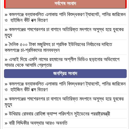
সর্বশেষ সংবাদ
»
কমলগঞ্জে বন্যাকবলিত এলাকায় পানি বিশুদ্ধকরণ ট্যাবলেট, পানির জারিকেন
ও হাইজিন কীট বক্স বিতরণ
»
কমলগঞ্জের শমশেরনগর চা বাগানে অতিরিক্ত মদপানে অসুস্থ হয়ে যুবকের
মৃত্যু
»
দৈনিক ৫০০ টাকা মজুরিসহ চা শ্রমিক ইউনিয়নের নির্বাচনের দাবিতে
কমলগঞ্জে চা-শ্রমিকদের মানববন্ধন
»
এআই দিয়ে এমপি নাসের রহমানের অশ্লীল ভিডিও ছড়ানোর অভিযোগে
সাভার থেকে আসামি গ্রেপ্তার
জনপ্রিয় সংবাদ
»
বগুড়া আদমদীঘি ১শ পিস ট্যাপেন্টাডলসহ একজন গ্রেফতার
»
বগুড়া আদমদীঘি’র ছাতিয়ানগ্রামে সাংসদ মহিত তালুকদার-কে সংবর্ধনা
»
কমলগঞ্জে বন্যাকবলিত এলাকায় পানি বিশুদ্ধকরণ ট্যাবলেট, পানির জারিকেন
প্রদান
ও হাইজিন কীট বক্স বিতরণ
»
কমলগঞ্জে এমপি হাজী মুজিবকে নাগরিক সংবর্ধনা
»
কমলগঞ্জের শমশেরনগর চা বাগানে অতিরিক্ত মদপানে অসুস্থ হয়ে যুবকের
মৃত্যু
»
আন্তর্জাতিক আদিবাসী দিবস ২০২৬: বাংলাদেশের আদিবাসীদের দূর্গম
পথচলা
»
উখিয়ায় রোববার রোহিঙ্গা ক্যাম্প পরিদর্শনে সুইডেনের পররাষ্ট্রমন্ত্রী
»
বগুড়া আদমদীঘিতে মাদকবিরোধী অভিযানে ৩ জন গ্রেফতার, ভ্রাম্যমাণ
»
বারী সিদ্দিকীর অবস্থার আরও অবনতি
আদালতে ১৫ দিনের কারাদণ্ড