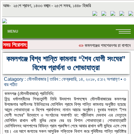
আজ- ২৫শে শ্রাবণ, ১৪৩৩ বঙ্গাব্দ - ২৫শে সফর, ১৪৪৮ হিজরি
MENU
সময় শিরোনাম:
«»
কমলগঞ্জের শমশেরনগর চা বাগানে অতি
কমলগঞ্জে বিশ্ব শান্তি কামনায় “শৈব যোগী সংঘের”
বিশেষ প্রার্থনা ও শোভাযাত্রা
Catagory :
মৌলভীবাজার
| তারিখ : ফেব্রুয়ারি, ১৪, ২০১৮, ৫:৫২ অপরাহ্ণ • ৩
বার পঠিত
কমলগঞ্জ (মৌলভীবাজার) প্রতিনিধি:
হিন্দু ধর্মালম্বীদের শিবচতুর্দশী তিথি উদযাপন উপলক্ষ্যে মৌলভীবাজারের কমলগঞ্জ
উপজেলার আলীনগর ইউনিয়নের যোগিবিল গ্রামে বিশ্ব শান্তি কামনায় অনুষ্ঠিত হয়েছে
আনন্দ শোভাযাত্রা ও বিশেষ প্রার্থনাসহ নানান আচার অনুষ্ঠান। বুধবার সকালে “শৈব
যোগী সংঘের” উদ্যোগে ও সংগঠনের সভাপতি ডা: শ্রীনিবাস দেবনাথ এর নেতৃত্বে
যোগিবিল রাখাল থলী মন্দির থেকে বের হয় বিশাল শোভাযাত্রা। শোভাযাত্রাটি
ডোগিবিলসহ আশপাশের বিভিন্ন গ্রাম প্রদক্ষিণ শেষে আবার রাখাল থলী মন্দিরে এসে শেষ
হয়। এর আগে জগতের সকল আসুরিক শক্তিকে বিনাশ করে পৃথিবীময় শান্তি প্রতিষ্টার