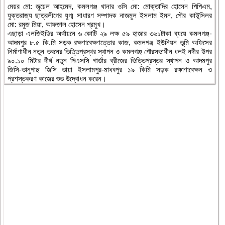
মেয়র মো: জুয়েল আহমেদ, কমলগঞ্জ থানার ওসি মো: মোক্তাদির হোসেন পিপিএম,
যুক্তরাজ্য ছাত্রলীগের যুগ্ম সাধারণ সম্পাদক নাজমুল ইসলাম ইমন, পৌর কাউন্সিলর
মো: রমুজ মিয়া, আফজাল হোসেন প্রমুখ।
এছাড়া এলজিইডির অর্থায়নে ৬ কোটি ২৯ লক্ষ ৫৯ হাজার ৩৬১টাকা ব্যয়ে কমলগঞ্জ-
আদমপুর ৮.৫ কি.মি সড়ক রক্ষণাবেক্ষণত্তোর কাজ, কমলগঞ্জ ইউনিয়ন ভূমি অফিসের
নির্মাণাধীন নতুন ভবনের ভিত্তিপ্রস্থর স্থাপন ও কমলগঞ্জ পৌরসভাধীন ধলই নদীর উপর
৯০.১০ মিটার দীর্ঘ নতুন পিএসসি গার্ডার ব্রীজের ভিত্তিপ্রস্তর স্থাপন ও আদমপুর
জিসি-ভানুগাছ জিসি ভায়া ইসলামপুর-মাধবপুর ১৯ কিমি সড়ক রক্ষাণাবেক্ষন ও
প্রশস্তকরণ কাজের শুভ উদ্বোধন করেন।