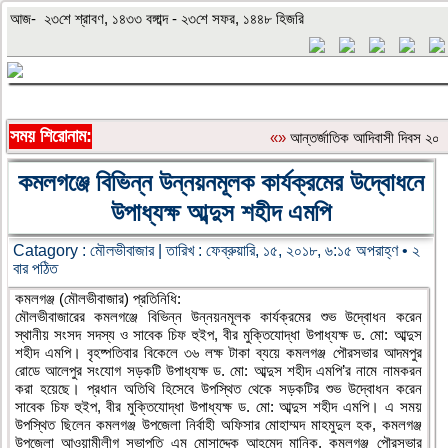
আজ- ২৩শে শ্রাবণ, ১৪৩৩ বঙ্গাব্দ - ২৩শে সফর, ১৪৪৮ হিজরি
সময় শিরোনাম:
«»
আন্তর্জাতিক আদিবাসী দিবস ২০২৬:
কমলগঞ্জে বিভিন্ন উন্নয়নমূলক কার্যক্রমের উদ্বোধনে
উপাধ্যক্ষ আব্দুস শহীদ এমপি
Catagory :
মৌলভীবাজার
| তারিখ : ফেব্রুয়ারি, ১৫, ২০১৮, ৬:১৫ অপরাহ্ণ • ২
বার পঠিত
কমলগঞ্জ (মৌলভীবাজার) প্রতিনিধি:
মৌলভীবাজারের কমলগঞ্জে বিভিন্ন উন্নয়নমূলক কার্যক্রমের শুভ উদ্বোধন করেন
স্থানীয় সংসদ সদস্য ও সাবেক চিফ হুইপ, বীর মুক্তিযোদ্ধা উপাধ্যক্ষ ড. মো: আব্দুস
শহীদ এমপি। বৃহষ্পতিবার বিকেলে ৩৬ লক্ষ টাকা ব্যয়ে কমলগঞ্জ পৌরসভার আদমপুর
রোডে আলেপুর সংযোগ সড়কটি উপাধ্যক্ষ ড. মো: আব্দুস শহীদ এমপি’র নামে নামকরন
করা হয়েছে। প্রধান অতিথি হিসেবে উপস্থিত থেকে সড়কটির শুভ উদ্বোধন করেন
সাবেক চিফ হুইপ, বীর মুক্তিযোদ্ধা উপাধ্যক্ষ ড. মো: আব্দুস শহীদ এমপি। এ সময়
উপস্থিত ছিলেন কমলগঞ্জ উপজেলা নির্বাহী অফিসার মোহাম্মদ মাহমুদুল হক, কমলগঞ্জ
উপজেলা আওয়ামীলীগ সভাপতি এম মোসাদ্দেক আহমেদ মানিক, কমলগঞ্জ পৌরসভার