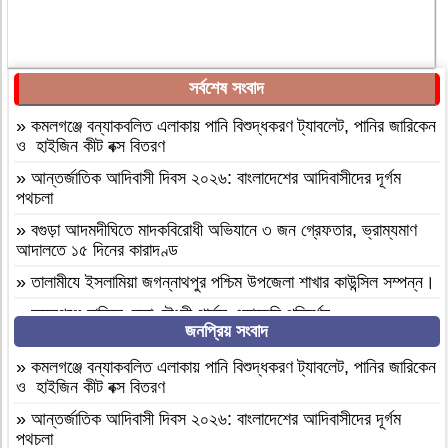
সর্বশেষ সংবাদ
»
কমলগঞ্জে বন্যাকবলিত এলাকায় পানি বিশুদ্ধকরণ ট্যাবলেট, পানির জারিকেন
ও হাইজিন কীট বক্স বিতরণ
»
আন্তর্জাতিক আদিবাসী দিবস ২০২৬: বাংলাদেশের আদিবাসীদের দূর্গম
পথচলা
»
বগুড়া আদমদীঘিতে মাদকবিরোধী অভিযানে ৩ জন গ্রেফতার, ভ্রাম্যমাণ
আদালতে ১৫ দিনের কারাদণ্ড
»
‎তালামীযে ইসলামিয়া জগন্নাথপুর পশ্চিম উপজেলা শাখার কাউন্সিল সম্পন্ন।
»
কমলগঞ্জে হাবিবুন নেছা চৌধুরী গার্লস একাডেমি পরিদর্শন
জনপ্রিয় সংবাদ
»
আসামীরা জামিনে মুক্ত; মামলা আপোষের প্রস্তাব; বাদীর পরিবারকে হুমকি-
ধামকিকমলগঞ্জে বহুল আলোচিত স্কুল শিক্ষিকা হত্যার অভিযোগপত্র দাখিল
»
কমলগঞ্জে বন্যাকবলিত এলাকায় পানি বিশুদ্ধকরণ ট্যাবলেট, পানির জারিকেন
ও হাইজিন কীট বক্স বিতরণ
»
কমলগঞ্জে নিরাপদ সড়ক চাই এর পরিচিতি সভা অনুষ্ঠিত
»
আন্তর্জাতিক আদিবাসী দিবস ২০২৬: বাংলাদেশের আদিবাসীদের দূর্গম
»
শোক সংবাদ॥ রসমোহন সিংহ ॥
পথচলা