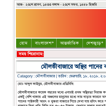
আজ- ২৩শে শ্রাবণ, ১৪৩৩ বঙ্গাব্দ - ২৩শে সফর, ১৪৪৮ হিজরি
হোম
বাংলাদেশ
আন্তর্জাতিক
দেশজুড়ে
সময় শিরোনাম:
মৌলভীবাজারে অস্থির পানের বা
Catagory :
মৌলভীবাজার
| তারিখ : ফেব্রুয়ারি, ১৮, ২০১৮, ২
মোঃ আব্দুল কাইয়ুম, মৌলভীবাজার প্রতিনিধি:
মৌলভীবাজারে কয়েক বছরের মধ্যে এবারই প্রথম অস্থিরতা বিরাজ 
একটু বেশি থাকায় এই অঞ্চলের মানুষের মধ্যে দাম বাড়ার কারনে অ
পানের পাইকারী আরৎ ও খুজরা বাজারে গিয়ে দেখা যায় হটাৎ করে পা
বাজারে বিরা প্রতি বিক্রি হত ৩০-৩৫ টাকায় ,সেখানে সাপ্তাহ ঘুরতে