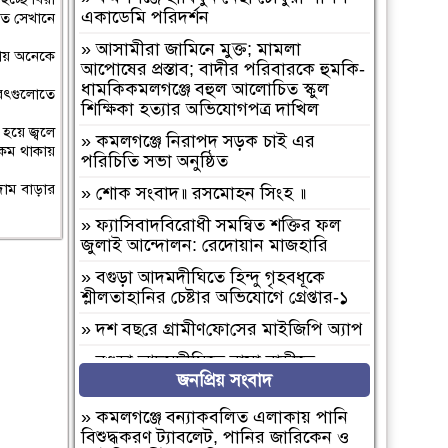
একাডেমি পরিদর্শন
তে সেখানে
»
আসামীরা জামিনে মুক্ত; মামলা
কায় অনেকে
আপোষের প্রস্তাব; বাদীর পরিবারকে হুমকি-
ধামকিকমলগঞ্জে বহুল আলোচিত স্কুল
রৎগুলোতে
শিক্ষিকা হত্যার অভিযোগপত্র দাখিল
 হয়ে জ্বলে
»
কমলগঞ্জে নিরাপদ সড়ক চাই এর
 কম থাকায়
পরিচিতি সভা অনুষ্ঠিত
দাম বাড়ার
»
শোক সংবাদ॥ রসমোহন সিংহ ॥
»
ফ্যাসিবাদবিরোধী সমন্বিত শক্তির ফল
জুলাই আন্দোলন: রেদোয়ান মাজহারি
»
বগুড়া আদমদীঘিতে হিন্দু গৃহবধূকে
শ্লীলতাহানির চেষ্টার অভিযোগে গ্রেপ্তার-১
»
দশ বছ‌রে গ্রামীণ‌ফো‌সের মাইজিপি অ্যাপ
»
বগুড়া আদমদীঘিতে বাসা বাড়ীতে
জনপ্রিয় সংবাদ
দুঃসাহসিক চুরি সংঘটিত
»
দুপচাঁচিয়া ট্রেনে কাটা পড়ে যুবকের মৃত্যু
»
কমলগঞ্জে বন্যাকবলিত এলাকায় পানি
বিশুদ্ধকরণ ট্যাবলেট, পানির জারিকেন ও
»
চারপাশে সবকিছু আগের মতোই আছে,