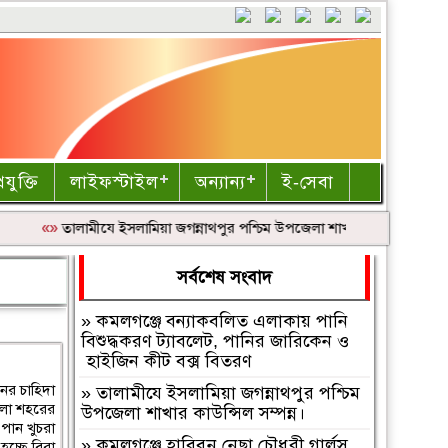
রযুক্তি
লাইফস্টাইল
অন্যান্য
ই-সেবা
«»
‎তালামীযে ইসলামিয়া জগন্নাথপুর পশ্চিম উপজেলা শাখার কাউন্সিল সম্পন্ন।
সর্বশেষ সংবাদ
»
কমলগঞ্জে বন্যাকবলিত এলাকায় পানি
বিশুদ্ধকরণ ট্যাবলেট, পানির জারিকেন ও
হাইজিন কীট বক্স বিতরণ
ের চাহিদা
»
‎তালামীযে ইসলামিয়া জগন্নাথপুর পশ্চিম
েলা শহরের
উপজেলা শাখার কাউন্সিল সম্পন্ন।
পান খুচরা
»
কমলগঞ্জে হাবিবুন নেছা চৌধুরী গার্লস
হচ্ছে বিরা