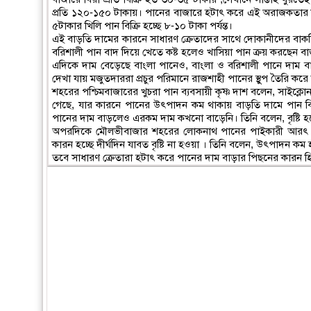
প্রতি ১২০-১৫০ টাকায়। পানের বাজারে হটাৎ করে এই অরাজকতার কা
৫টাকার খিলি পান বিক্রি হচ্ছে ৮-১০ টাকা পর্যন্ত।
এই বাড়তি দামের কারনে সাধারণ ক্রেতাদের সাথে দোকানীদের বাকবিত
বরিশালী পান বাদ দিয়ে খেতে কষ্ট হলেও খাসিয়া পান ক্রয় করছেন ব
এদিকে দাম বেড়েছে বাংলা পানেও, বাংলা ও বরিশালী পানে দা
দেখা যায় মজুতদাররা প্রচুর পরিমানে রাজশাহী পানের স্থুপ তৈরি ক
শহরের পশ্চিমবাজারের খুচরা পান ব্যবসায়ী কৃষ্ণ দাশ বলেন, সাইক্ল
গেছে, যার কারনে পানের উৎপাদন কম থাকায় বাড়তি দামে পান বিক্
পানের দাম বাড়লেও এরকম দাম কখনো বাড়েনি। তিনি বলেন, বৃষ্টি হ
অপরদিকে মৌলভীবাজার শহরের লোকনাথ পানের পাইকারী আরৎ এর স
কারন হচ্ছে দীর্ঘদিন যাবত বৃষ্টি না হওয়া । তিনি বলেন, উৎপাদন 
তবে সাধারণ ক্রেতারা হটাৎ করে পানের দাম বাড়ার পিছনের কারন হ