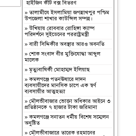
হাইজিন কীট বক্স বিতরণ
শুধু তোমরাই নেই”—উলুয়াইল মাদ্রাসায়
আলিম পরীক্ষার্থী ২০২৬ এর অশ্রুসিক্ত
»
‎তালামীযে ইসলামিয়া জগন্নাথপুর পশ্চিম
বিদায়।
উপজেলা শাখার কাউন্সিল সম্পন্ন।
»
সিলেট রেঞ্জের শ্রেষ্ঠ অফিসার ইনচার্জ
»
উখিয়ায় রোববার রোহিঙ্গা ক্যাম্প
নির্বাচিত হলেন মৌলভীবাজার মডেল
পরিদর্শনে সুইডেনের পররাষ্ট্রমন্ত্রী
থানার অফিসার ইনচার্জ সাইফুল।
»
বারী সিদ্দিকীর অবস্থার আরও অবনতি
»
বাংলাদেশ হরিজন ঐক্য পরিষদের ৭
»
শোক সংবাদ বীর মুক্তিযোদ্ধা আব্দুল
দফা দাবি বাস্তবায়নের দাবীতে মানবন্ধন ও
মালেক
স্বারকলিপি প্রদান
»
মৃত্যুবাষির্কী মোহাম্মদ ইলিয়াছ
»
নওগাঁ মান্দায় শিক্ষার্থীদের বিক্ষোভে
অবরুদ্ধ প্রধান শিক্ষক, মোটরসাইকেলে
»
কমলগঞ্জে পতনঊষারে দাদন
আগুন
ব্যবসায়ীদের মানসিক চাপে এক স্বর্ণ
ব্যবসায়ীর আত্মহত্যা
»
হযরত শাহ আজম (রহ.) দরগাহ্
ফাউন্ডেশনের উদ্যোগে ৫ম ধাপে সফাত
»
মৌলভীবাজার ভোক্তা অধিকার আইনে ৩
আলী সিনিয়র ফাজিল ডিগ্রি মাদ্রাসায়
প্রতিষ্ঠানকে ৭ হাজার টাকা জরিমানা
বৃক্ষরোপণ কর্মসূচি সম্পন্ন
»
কমলগঞ্জে সনাতন ধর্মীয় বিশেষ সম্মেলন
»
নওগাঁ পত্নীতলা ব্যাটালিয়নের অভিযানে,
অনুষ্টিত
কষ্টি পাথরের বিষ্ণু মূর্তি উদ্ধার
»
মৌলভীবাজারে তারেক রহমানের