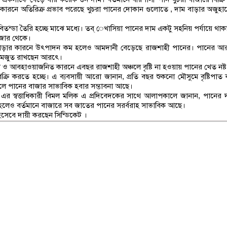
রনে অতিরিক্র প্রভাব পরেছে খুচরা পানের দোকান গুলোতে , দাম বাড়ার অজুহা
ন্ডা তৈরি হচ্ছে মাঝে মধ্যে। তব্ েখাসিয়া পানের দাম একটু সহনিয় পর্যায়ে থা
াজার থেকে।
ম বাড়ার কারনে উৎপাদন কম হলেও আমদানী বেড়েছে রাজশাহী পানের। পানের আ
রে মজুত রাখছেন আরৎে।
োন ও আবহাওয়াজনিত কারনে এবছর রাজশাহী অঞ্চলে বৃষ্টি না হওয়ায় পানের খেত নষ্ট
রি করতে হচ্ছে। এ ব্যবসায়ী আরো জানান, প্রতি বছর শুকনো মৌসুমে বৃষ্টিপাত
লে পানের বাজার সাভাবিক হবার সম্ভাবনা আছে।
্বত্তাধিকারী বিমল মলি­ক এ প্রদিবেদকের সাথে আলাপকালে জানান, পানের 
কম হলেও বর্তমানে বাজারে সব জাতের পানের সরর্বরাহ সাভাবিক আছে।
িসেবে দায়ী করছেন সিন্ডিকেট ।