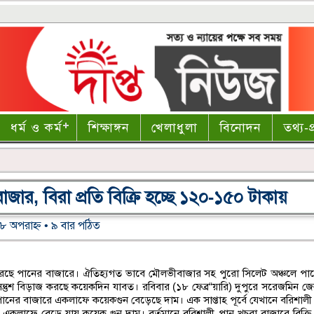
ধর্ম ও কর্ম
শিক্ষাঙ্গন
খেলাধুলা
বিনোদন
তথ্য-প্
জার, বিরা প্রতি বিক্রি হচ্ছে ১২০-১৫০ টাকায়
:০৮ অপরাহ্ণ • ৯ বার পঠিত
করছে পানের বাজারে। ঐতিহ্যগত ভাবে মৌলভীবাজার সহ পুরো সিলেট অঞ্চলে পান
সন্তুশ বিড়াজ করছে কয়েকদিন যাবত। রবিবার (১৮ ফেব্র“য়ারি) দুপুরে সরেজমিন জ
নের বাজারে একলাফে কয়েকগুন বেড়েছে দাম। এক সাপ্তাহ পূর্বে যেখানে বরিশালী 
ই একলাফে বেড়ে যায় কয়েক গুন দাম। বর্তমানে বরিশালী পান খুচরা বাজারে বিক্রি 