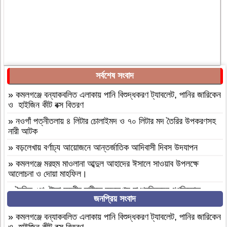
সর্বশেষ সংবাদ
»
কমলগঞ্জে বন্যাকবলিত এলাকায় পানি বিশুদ্ধকরণ ট্যাবলেট, পানির জারিকেন
ও হাইজিন কীট বক্স বিতরণ
»
নওগাঁ পত্নীতলায় ৪ লিটার চোলাইমদ ও ৭০ লিটার মদ তৈরির উপকরণসহ
নারী আটক
»
বড়লেখায় বর্ণাঢ্য আয়োজনে আন্তর্জাতিক আদিবাসী দিবস উদযাপন
»
কমলগঞ্জে মরহুম মাওলানা আব্দুল আহাদের ঈসালে সাওয়াব উপলক্ষে
আলোচনা ও দোয়া মাহফিল।
»
দৈনিক ৫শ টাকা মজুরীর দাবীতে বড়লেখায় চা শ্রমিকদের গণবিক্ষোভ
জনপ্রিয় সংবাদ
»
কমলগঞ্জের শমশেরনগর চা বাগানে অতিরিক্ত মদপানে অসুস্থ হয়ে যুবকের
মৃত্যু
»
কমলগঞ্জে বন্যাকবলিত এলাকায় পানি বিশুদ্ধকরণ ট্যাবলেট, পানির জারিকেন
ও হাইজিন কীট বক্স বিতরণ