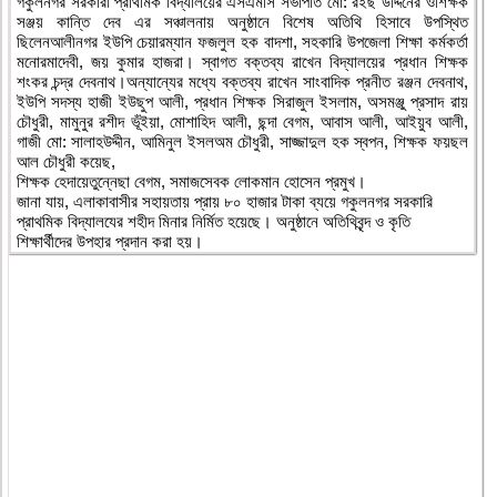
গকুলনগর সরকারী প্রাথমিক বিদ্যালয়ের এসএমসি সভাপতি মো: রইছ উদ্দিনের ওশিক্ষক
সঞ্জয় কান্তি দেব এর সঞ্চালনায় অনুষ্ঠানে বিশেষ অতিথি হিসাবে উপস্থিত
ছিলেনআলীনগর ইউপি চেয়ারম্যান ফজলুল হক বাদশা, সহকারি উপজেলা শিক্ষা কর্মকর্তা
মনোরমাদেবী, জয় কুমার হাজরা। স্বাগত বক্তব্য রাখেন বিদ্যালয়ের প্রধান শিক্ষক
শংকর চন্দ্র দেবনাথ।অন্যান্যের মধ্যে বক্তব্য রাখেন সাংবাদিক প্রনীত রঞ্জন দেবনাথ,
ইউপি সদস্য হাজী ইউছুপ আলী, প্রধান শিক্ষক সিরাজুল ইসলাম, অসমঞ্জু প্রসাদ রায়
চৌধুরী, মামুনুর রশীদ ভূঁইয়া, মোশাহিদ আলী, ছন্দা বেগম, আবাস আলী, আইয়ুব আলী,
গাজী মো: সালাহউদ্দীন, আমিনুল ইসলঅম চৌধুরী, সাজ্জাদুল হক স্বপন, শিক্ষক ফয়ছল
আল চৌধুরী কয়েছ,
শিক্ষক হেদায়েতুন্নেছা বেগম, সমাজসেবক লোকমান হোসেন প্রমুখ।
জানা যায়, এলাকাবাসীর সহায়তায় প্রায় ৮০ হাজার টাকা ব্যয়ে গকুলনগর সরকারি
প্রাথমিক বিদ্যালযের শহীদ মিনার নির্মিত হয়েছে। অনুষ্ঠানে অতিথিবৃন্দ ও কৃতি
শিক্ষার্থীদের উপহার প্রদান করা হয়।