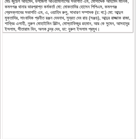
মোঃ জুয়েল আহমেদ, উপজেলা আওয়ামীলীগের সভাপতি এম, মোসাদ্দেক আহমেদ মানিক,
কমলগঞ্জ থানার ভারপ্রাপ্ত কর্মকর্তা মো: মোকতাদির হোসেন পিপিএম, কমলগঞ্জ
প্রেসক্লাবের সভাপতি এম, এ, ওয়াহিদ রুলু, সাধারণ সম্পাদক (চ: দা:) মো: আব্দুল
মুক্তাদির, সাংবাদিক প্রনীত রঞ্জন দেবনাথ, সুব্রত দেব রায় (সঞ্জয়), আব্দুর রাজ্জাক রাজা,
শাব্বির এলাহী, নুরুল মোহাইমিন মিল্টন, মোস্তাফিজুর রহমান, আর কে সুমেন, আসহাবুর
ইসলাম, সীতারাম বিন, অলক চন্দ্র দেব, ডা: নুরুল ইসলাম প্রমুখ।