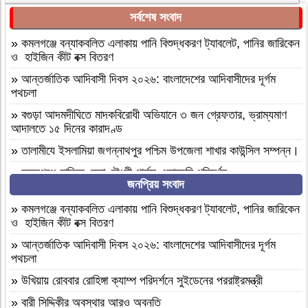
সর্বশেষ সংবাদ
»
কমলগঞ্জে বন্যাকবলিত এলাকায় পানি বিশুদ্ধকরণ ট্যাবলেট, পানির জারিকেন
ও হাইজিন কীট বক্স বিতরণ
»
আন্তর্জাতিক আদিবাসী দিবস ২০২৬: বাংলাদেশের আদিবাসীদের দূর্গম
পথচলা
»
বগুড়া আদমদীঘিতে মাদকবিরোধী অভিযানে ৩ জন গ্রেফতার, ভ্রাম্যমাণ
আদালতে ১৫ দিনের কারাদণ্ড
»
‎তালামীযে ইসলামিয়া জগন্নাথপুর পশ্চিম উপজেলা শাখার কাউন্সিল সম্পন্ন।
»
কমলগঞ্জে হাবিবুন নেছা চৌধুরী গার্লস একাডেমি পরিদর্শন
জনপ্রিয় সংবাদ
»
আসামীরা জামিনে মুক্ত; মামলা আপোষের প্রস্তাব; বাদীর পরিবারকে হুমকি-
ধামকিকমলগঞ্জে বহুল আলোচিত স্কুল শিক্ষিকা হত্যার অভিযোগপত্র দাখিল
»
কমলগঞ্জে বন্যাকবলিত এলাকায় পানি বিশুদ্ধকরণ ট্যাবলেট, পানির জারিকেন
ও হাইজিন কীট বক্স বিতরণ
»
কমলগঞ্জে নিরাপদ সড়ক চাই এর পরিচিতি সভা অনুষ্ঠিত
»
আন্তর্জাতিক আদিবাসী দিবস ২০২৬: বাংলাদেশের আদিবাসীদের দূর্গম
»
শোক সংবাদ॥ রসমোহন সিংহ ॥
পথচলা
»
ফ্যাসিবাদবিরোধী সমন্বিত শক্তির ফল জুলাই আন্দোলন: রেদোয়ান মাজহারি
»
উখিয়ায় রোববার রোহিঙ্গা ক্যাম্প পরিদর্শনে সুইডেনের পররাষ্ট্রমন্ত্রী
»
বগুড়া আদমদীঘিতে হিন্দু গৃহবধূকে শ্লীলতাহানির চেষ্টার অভিযোগে
»
বারী সিদ্দিকীর অবস্থার আরও অবনতি