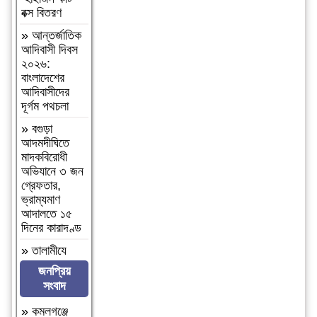
বক্স বিতরণ
»
আন্তর্জাতিক
আদিবাসী দিবস
২০২৬:
বাংলাদেশের
আদিবাসীদের
দূর্গম পথচলা
»
বগুড়া
আদমদীঘিতে
মাদকবিরোধী
অভিযানে ৩ জন
গ্রেফতার,
ভ্রাম্যমাণ
আদালতে ১৫
দিনের কারাদণ্ড
»
‎তালামীযে
ইসলামিয়া
জনপ্রিয়
জগন্নাথপুর
সংবাদ
পশ্চিম উপজেলা
শাখার কাউন্সিল
»
কমলগঞ্জে