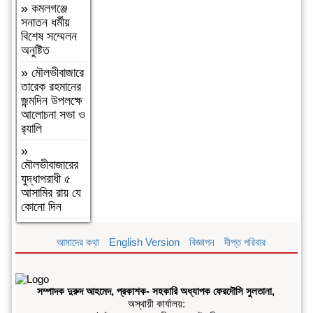
»
বগুড়া
»
কমলগঞ্জে
আদমদীঘিতে
সনাতন ধর্মীয়
বাসা বাড়ীতে
বিশেষ সম্মেলন
দুঃসাহসিক চুরি
অনুষ্টিত
সংঘটিত
»
মৌলভীবাজারে
»
দুপচাঁচিয়া
তারেক রহমানের
ট্রেনে কাটা পড়ে
জন্মদিন উপলক্ষে
যুবকের মৃত্যু
আলোচনা সভা ও
র‌্যালি
»
চারপাশে
সবকিছু আগের
»
মতোই আছে,
মৌলভীবাজারের
শুধু তোমরাই
যুদ্ধাপরাধী ৫
নেই”—
আসামির রায় যে
উলুয়াইল
কোনো দিন
মাদ্রাসায় আলিম
পরীক্ষার্থী ২০২৬
আমাদের কথা
English Version
বিজ্ঞাপন
দীপ্ত পরিবার
এর অশ্রুসিক্ত
বিদায়।
»
সিলেট রেঞ্জের
সম্পাদক দুরুদ আহমেদ, প্রকাশক- সহকারি অধ্যাপক ফেরদৌসি সুলতানা,
শ্রেষ্ঠ অফিসার
অস্থায়ী কার্যালয়:
ইনচার্জ নির্বাচিত