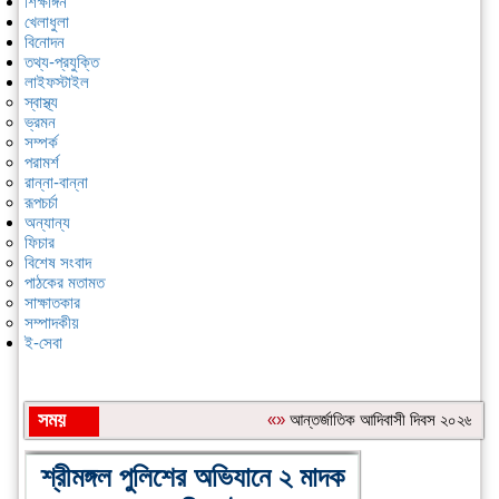
শিক্ষাঙ্গন
খেলাধুলা
বিনোদন
তথ্য-প্রযুক্তি
লাইফস্টাইল
স্বাস্থ্য
ভ্রমন
সম্পর্ক
পরামর্শ
রান্না-বান্না
রূপচর্চা
অন্যান্য
ফিচার
বিশেষ সংবাদ
পাঠকের মতামত
সাক্ষাতকার
সম্পাদকীয়
ই-সেবা
সময়
«»
আন্তর্জাতিক আদিবাসী দিবস ২০২৬: বাংলা
শিরোনাম:
শ্রীমঙ্গল পুলিশের অভিযানে ২ মাদক