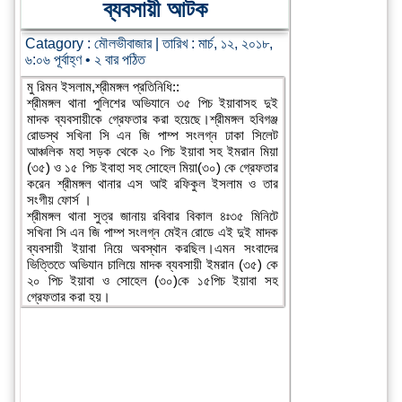
ব্যবসায়ী আটক
Catagory :
মৌলভীবাজার
| তারিখ : মার্চ, ১২, ২০১৮,
৬:০৬ পূর্বাহ্ণ • ২ বার পঠিত
মু রিমন ইসলাম,শ্রীমঙ্গল প্রতিনিধি::
শ্রীমঙ্গল থানা পুলিশের অভিযানে ৩৫ পিচ ইয়াবাসহ দুই
মাদক ব্যবসায়ীকে গ্রেফতার করা হয়েছে।শ্রীমঙ্গল হবিগঞ্জ
রোডস্থ সখিনা সি এন জি পাম্প সংলগ্ন ঢাকা সিলেট
আঞ্চলিক মহা সড়ক থেকে ২০ পিচ ইয়াবা সহ ইমরান মিয়া
(৩৫) ও ১৫ পিচ ইবাহা সহ সোহেল মিয়া(৩০) কে গ্রেফতার
করেন শ্রীমঙ্গল থানার এস আই রফিকুল ইসলাম ও তার
সংগীয় ফোর্স ।
শ্রীমঙ্গল থানা সুত্র জানায় রবিবার বিকাল ৪ঃ৩৫ মিনিটে
সখিনা সি এন জি পাম্প সংলগ্ন মেইন রোডে এই দুই মাদক
ব্যবসায়ী ইয়াবা নিয়ে অবস্থান করছিল।এমন সংবাদের
ভিত্তিতে অভিযান চালিয়ে মাদক ব্যবসায়ী ইমরান (৩৫) কে
২০ পিচ ইয়াবা ও সোহেল (৩০)কে ১৫পিচ ইয়াবা সহ
গ্রেফতার করা হয়।