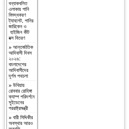
সম্পন্ন।
বন্যাকবলিত
এলাকায় পানি
»
কমলগঞ্জে
বিশুদ্ধকরণ
হাবিবুন নেছা
ট্যাবলেট, পানির
চৌধুরী গার্লস
জারিকেন ও
একাডেমি
হাইজিন কীট
পরিদর্শন
বক্স বিতরণ
»
আসামীরা
»
আন্তর্জাতিক
জামিনে মুক্ত;
আদিবাসী দিবস
মামলা আপোষের
২০২৬:
প্রস্তাব; বাদীর
বাংলাদেশের
পরিবারকে হুমকি-
আদিবাসীদের
ধামকিকমলগঞ্জে
দূর্গম পথচলা
বহুল আলোচিত
স্কুল শিক্ষিকা
»
উখিয়ায়
হত্যার
রোববার রোহিঙ্গা
অভিযোগপত্র
ক্যাম্প পরিদর্শনে
দাখিল
সুইডেনের
পররাষ্ট্রমন্ত্রী
»
কমলগঞ্জে
নিরাপদ সড়ক
»
বারী সিদ্দিকীর
চাই এর পরিচিতি
অবস্থার আরও
সভা অনুষ্ঠিত