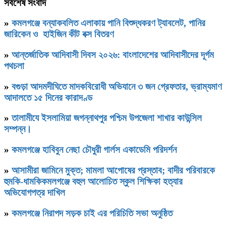
সর্বশেষ সংবাদ
»
কমলগঞ্জে বন্যাকবলিত এলাকায় পানি বিশুদ্ধকরণ ট্যাবলেট, পানির
জারিকেন ও হাইজিন কীট বক্স বিতরণ
»
আন্তর্জাতিক আদিবাসী দিবস ২০২৬: বাংলাদেশের আদিবাসীদের দূর্গম
পথচলা
»
বগুড়া আদমদীঘিতে মাদকবিরোধী অভিযানে ৩ জন গ্রেফতার, ভ্রাম্যমাণ
আদালতে ১৫ দিনের কারাদণ্ড
»
‎তালামীযে ইসলামিয়া জগন্নাথপুর পশ্চিম উপজেলা শাখার কাউন্সিল
সম্পন্ন।
»
কমলগঞ্জে হাবিবুন নেছা চৌধুরী গার্লস একাডেমি পরিদর্শন
»
আসামীরা জামিনে মুক্ত; মামলা আপোষের প্রস্তাব; বাদীর পরিবারকে
হুমকি-ধামকিকমলগঞ্জে বহুল আলোচিত স্কুল শিক্ষিকা হত্যার
অভিযোগপত্র দাখিল
»
কমলগঞ্জে নিরাপদ সড়ক চাই এর পরিচিতি সভা অনুষ্ঠিত