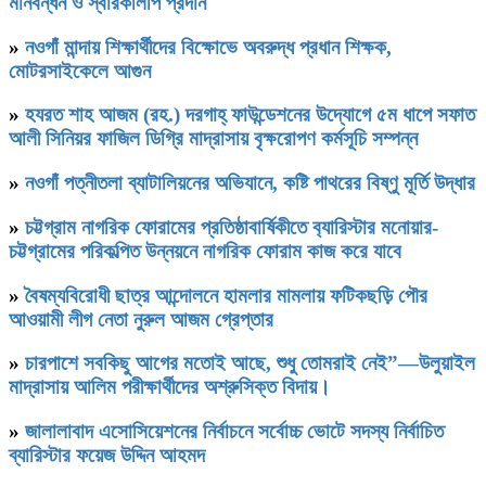
মানবন্ধন ও স্বারকলিপি প্রদান
»
নওগাঁ মান্দায় শিক্ষার্থীদের বিক্ষোভে অবরুদ্ধ প্রধান শিক্ষক,
মোটরসাইকেলে আগুন
»
হযরত শাহ আজম (রহ.) দরগাহ্ ফাউন্ডেশনের উদ্যোগে ৫ম ধাপে সফাত
আলী সিনিয়র ফাজিল ডিগ্রি মাদ্রাসায় বৃক্ষরোপণ কর্মসূচি সম্পন্ন
»
নওগাঁ পত্নীতলা ব্যাটালিয়নের অভিযানে, কষ্টি পাথরের বিষ্ণু মূর্তি উদ্ধার
»
চট্টগ্রাম নাগরিক ফোরামের প্রতিষ্ঠাবার্ষিকীতে ব‍্যারিস্টার মনোয়ার-
চট্টগ্রামের পরিকল্পিত উন্নয়নে নাগরিক ফোরাম কাজ করে যাবে
»
বৈষম্যবিরোধী ছাত্র আন্দোলনে হামলার মামলায় ফটিকছড়ি পৌর
আওয়ামী লীগ নেতা নুরুল আজম গ্রেপ্তার
»
চারপাশে সবকিছু আগের মতোই আছে, শুধু তোমরাই নেই”—উলুয়াইল
মাদ্রাসায় আলিম পরীক্ষার্থীদের অশ্রুসিক্ত বিদায়।
»
জালালাবাদ এসোসিয়েশনের নির্বাচনে সর্বোচ্চ ভোটে সদস্য নির্বাচিত
ব্যারিস্টার ফয়েজ উদ্দিন আহমদ