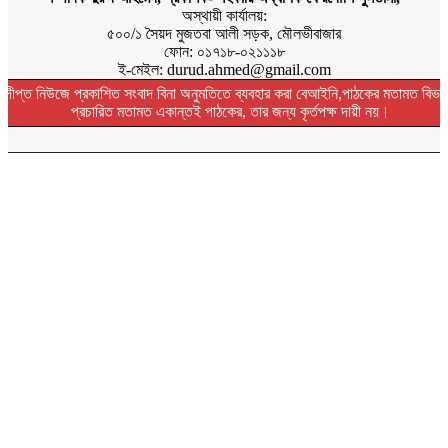
অস্থায়ী কার্যালয়:
৫০০/১ সৈয়দ মুজতবা আলী সড়ক, মৌলভীবাজার
ফোন: ০১৭১৮-০২১১১৮
ই-মেইল: durud.ahmed@gmail.com
দীপ্ত নিউজে প্রকাশিত সংবাদ বিনা অনুমতিতে ব্যবহার করা বেআইনি,পাঠকের মতামত বিভা
প্রচারিত মতামত একান্তই পাঠকের, তার জন্য কৃর্তপক্ষ দায়ী নয়।