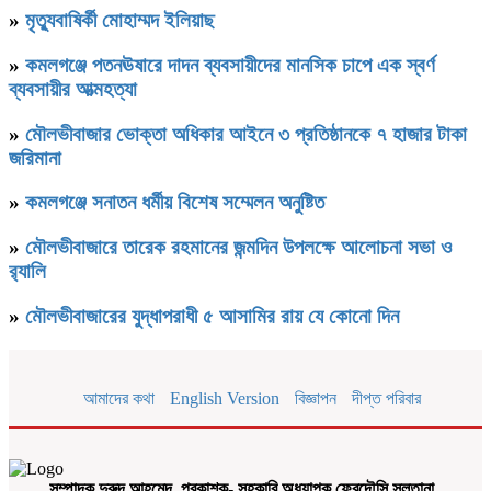
»
মৃত্যুবাষির্কী মোহাম্মদ ইলিয়াছ
»
কমলগঞ্জে পতনঊষারে দাদন ব্যবসায়ীদের মানসিক চাপে এক স্বর্ণ
ব্যবসায়ীর আত্মহত্যা
»
মৌলভীবাজার ভোক্তা অধিকার আইনে ৩ প্রতিষ্ঠানকে ৭ হাজার টাকা
জরিমানা
»
কমলগঞ্জে সনাতন ধর্মীয় বিশেষ সম্মেলন অনুষ্টিত
»
মৌলভীবাজারে তারেক রহমানের জন্মদিন উপলক্ষে আলোচনা সভা ও
র‌্যালি
»
মৌলভীবাজারের যুদ্ধাপরাধী ৫ আসামির রায় যে কোনো দিন
আমাদের কথা
English Version
বিজ্ঞাপন
দীপ্ত পরিবার
সম্পাদক দুরুদ আহমেদ, প্রকাশক- সহকারি অধ্যাপক ফেরদৌসি সুলতানা,