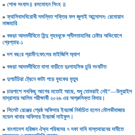
»
শোক সংবাদ॥ রসমোহন সিংহ ॥
»
ফ্যাসিবাদবিরোধী সমন্বিত শক্তির ফল জুলাই আন্দোলন: রেদোয়ান
মাজহারি
»
বগুড়া আদমদীঘিতে হিন্দু গৃহবধূকে শ্লীলতাহানির চেষ্টার অভিযোগে
গ্রেপ্তার-১
»
দশ বছ‌রে গ্রামীণ‌ফো‌সের মাইজিপি অ্যাপ
»
বগুড়া আদমদীঘিতে বাসা বাড়ীতে দুঃসাহসিক চুরি সংঘটিত
»
দুপচাঁচিয়া ট্রেনে কাটা পড়ে যুবকের মৃত্যু
»
চারপাশে সবকিছু আগের মতোই আছে, শুধু তোমরাই নেই”—উলুয়াইল
মাদ্রাসায় আলিম পরীক্ষার্থী ২০২৬ এর অশ্রুসিক্ত বিদায়।
»
সিলেট রেঞ্জের শ্রেষ্ঠ অফিসার ইনচার্জ নির্বাচিত হলেন মৌলভীবাজার
মডেল থানার অফিসার ইনচার্জ সাইফুল।
»
বাংলাদেশ হরিজন ঐক্য পরিষদের ৭ দফা দাবি বাস্তবায়নের দাবীতে