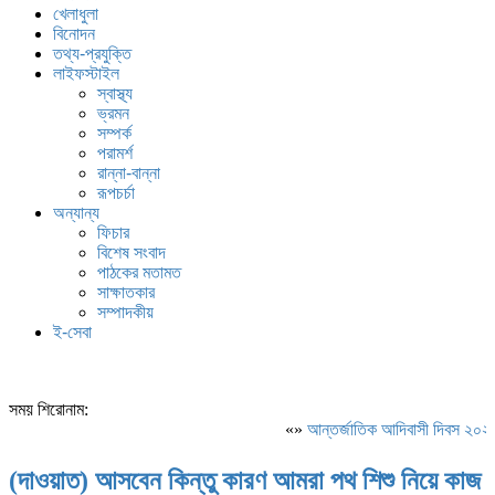
খেলাধুলা
বিনোদন
তথ্য-প্রযুক্তি
লাইফস্টাইল
স্বাস্থ্য
ভ্রমন
সম্পর্ক
পরামর্শ
রান্না-বান্না
রূপচর্চা
অন্যান্য
ফিচার
বিশেষ সংবাদ
পাঠকের মতামত
সাক্ষাতকার
সম্পাদকীয়
ই-সেবা
সময় শিরোনাম:
«»
আন্তর্জাতিক আদিবাসী দিবস ২০২৬: 
(দাওয়াত) আসবেন কিন্তু কারণ আমরা পথ শিশু নিয়ে কাজ