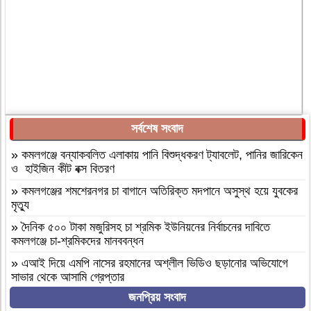
সর্বশেষ সংবাদ
»
কমলগঞ্জে বন্যাকবলিত এলাকায় পানি বিশুদ্ধকরণ ট্যাবলেট, পানির জারিকেন
ও হাইজিন কীট বক্স বিতরণ
»
কমলগঞ্জের শমশেরনগর চা বাগানে অতিরিক্ত মদপানে অসুস্থ হয়ে যুবকের
মৃত্যু
»
দৈনিক ৫০০ টাকা মজুরিসহ চা শ্রমিক ইউনিয়নের নির্বাচনের দাবিতে
কমলগঞ্জে চা-শ্রমিকদের মানববন্ধন
»
এআই দিয়ে এমপি নাসের রহমানের অশ্লীল ভিডিও ছড়ানোর অভিযোগে
সাভার থেকে আসামি গ্রেপ্তার
জনপ্রিয় সংবাদ
»
বগুড়া আদমদীঘি ১শ পিস ট্যাপেন্টাডলসহ একজন গ্রেফতার