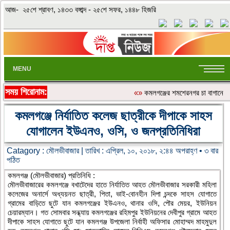
আজ- ২৫শে শ্রাবণ, ১৪৩৩ বঙ্গাব্দ - ২৫শে সফর, ১৪৪৮ হিজরি
MENU
সময় শিরোনাম:
«»
কমলগঞ্জের শমশেরনগর চা বাগানে অতি
কমলগঞ্জে নির্যাতিত কলেজ ছাত্রীকে দীপাকে সাহস
যোগালেন ইউএনও, ওসি, ও জনপ্রতিনিধিরা
Catagory :
মৌলভীবাজার
| তারিখ : এপ্রিল, ১০, ২০১৮, ২:৪৪ অপরাহ্ণ • ৩ বার
পঠিত
কমলগঞ্জ (মৌলভীবাজার) প্রতিনিধি :
মৌলভীবাজারের কমলগঞ্জে বখাটেদের হাতে নির্যাতিত আহত মৌলভীবাজার সরকারী মহিলা
কলেজের অনার্সে অধ্যয়নত ছাত্রী, পিতা, ভাই-বোনহীন দিপা চন্দকে সাহস যোগাতে
গ্রামের বাড়িতে ছুটে যান কমলগঞ্জের ইউএনও, থানার ওসি, পৌর মেয়র, ইউনিয়ন
চেয়ারম্যান। গত সোমবার সন্ধ্যায় কমলগঞ্জের রহিমপুর ইউনিয়নের দেবীপুর গ্রামে আহত
দীপাকে সাহস যোগাতে ছুটে যান কমলগঞ্জ উপজেলা নির্বাহী অফিসার মোহাম্মদ মাহমুদুল