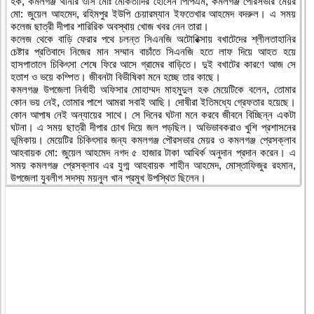
হক, কমলগঞ্জ থানার ওসি মোঃ মোকতাদির হোসেন পিপিএম, কমলগঞ্জ পৌরসভার মেয়র
মো: জুয়েল আহমেদ, রহিমপুর ইউপি চেয়ারম্যান ইফতেখার আহমেদ বদরুল। এ সময়
কলেজ ছাত্রী দীপার শারিরিক অবস্থায় খোজ খবর নেন তারা।
কলেজ থেকে বাড়ি ফেরার পথে চলন্ত সিএনজি অটোরিক্সায় বখাটেদের শ্লীলতাহানির
চেষ্টার প্রতিবাদে নিজের মান সম্মান বাচাঁতে সিএনজি হতে লাফ দিয়ে আহত হয়ে
হাসপাতালে চিকিৎসা শেষে ফিরে আসে গ্রামের বাড়িতে। দুই বখাটের কারণে আজ সে
হতাশ ও ভয়ে কম্পিত। জীবনটা বিভীষিকা মনে হচ্ছে তার কাছে।
কমলগঞ্জ উপজেলা নির্বাহী অফিসার মোহাম্মদ মাহমুদুল হক মেয়েটিকে বলেন, তোমার
কোন ভয় নেই, তোমার পাশে আমরা সবাই আছি। দোষীরা ইতিমধ্যে গ্রেফতার হয়েছে।
কোন আপাষ নেই অন্যায়ের সাথে। সে দিনের ঘটনা মনে করবে জীবনে বিচ্ছিন্ন একটা
ঘটনা। এ সময় ছাত্রী দীপার চোখ দিয়ে জল পড়ছিল। অভিভাবকরাও খুশি প্রশাসনের
ভূমিকায়। মেয়েটির চিকিৎসার জন্য কমলগঞ্জ পৌরসভার মেয়র ও কমলগঞ্জ প্রেসক্লাব
আহবায়ক মো: জুয়েল আহমেদ নগদ ৫ হাজার টাকা আথির্ক অনুদান প্রদান করেন। এ
সময় কমলগঞ্জ প্রেসক্লাব এর যুগ্ম আহবায়ক শাহীন আহমেদ, মোস্তাফিজুর রহমান,
উপজেলা যুবলীগ সদস্য ময়নুল খান প্রমুখ উপস্থিত ছিলেন।