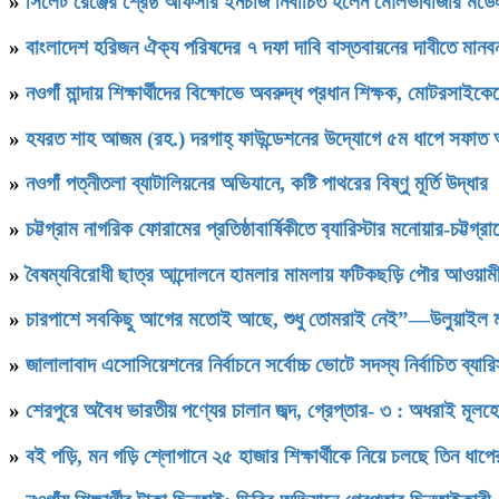
»
সিলেট রেঞ্জের শ্রেষ্ঠ অফিসার ইনচার্জ নির্বাচিত হলেন মৌলভীবাজার ম
»
বাংলাদেশ হরিজন ঐক্য পরিষদের ৭ দফা দাবি বাস্তবায়নের দাবীতে মানবন
»
নওগাঁ মান্দায় শিক্ষার্থীদের বিক্ষোভে অবরুদ্ধ প্রধান শিক্ষক, মোটরসাইক
»
হযরত শাহ আজম (রহ.) দরগাহ্ ফাউন্ডেশনের উদ্যোগে ৫ম ধাপে সফাত আলী স
»
নওগাঁ পত্নীতলা ব্যাটালিয়নের অভিযানে, কষ্টি পাথরের বিষ্ণু মূর্তি উদ্ধার
»
চট্টগ্রাম নাগরিক ফোরামের প্রতিষ্ঠাবার্ষিকীতে ব‍্যারিস্টার মনোয়ার-চট্
»
বৈষম্যবিরোধী ছাত্র আন্দোলনে হামলার মামলায় ফটিকছড়ি পৌর আওয়ামী
»
চারপাশে সবকিছু আগের মতোই আছে, শুধু তোমরাই নেই”—উলুয়াইল মাদ্রা
»
জালালাবাদ এসোসিয়েশনের নির্বাচনে সর্বোচ্চ ভোটে সদস্য নির্বাচিত ব্যা
»
শেরপুরে অবৈধ ভারতীয় পণ্যের চালান জব্দ, গ্রেপ্তার- ৩ : অধরাই মূলহ
»
বই পড়ি, মন গড়ি শ্লোগানে ২৫ হাজার শিক্ষার্থীকে নিয়ে চলছে তিন ধাপ