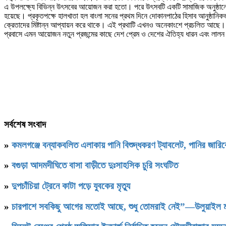
এ উপলক্ষ্যে বিভিন্ন উৎসবের আয়োজন করা হতো। পরে উৎসবটি একটি সামাজিক অনুষ্ঠানে প
হয়েছে। প্রকৃতপক্ষে হালখাতা হল বাংলা সনের প্রথম দিনে দোকানপাঠের হিসাব আনুষ্ঠানিক
ক্রেতাদের মিষ্টান্ন আপ্যায়ন করে থাকে। এই প্রথাটি এখনও অনেকাংশে প্রচলিত আছে।
প্রবাসে এমন আয়োজন নতুন প্রজন্মের কাছে দেশ প্রেম ও দেশের ঐতিহ্য ধারন এবং লা
সর্বশেষ সংবাদ
»
কমলগঞ্জে বন্যাকবলিত এলাকায় পানি বিশুদ্ধকরণ ট্যাবলেট, পানির জার
»
বগুড়া আদমদীঘিতে বাসা বাড়ীতে দুঃসাহসিক চুরি সংঘটিত
»
দুপচাঁচিয়া ট্রেনে কাটা পড়ে যুবকের মৃত্যু
»
চারপাশে সবকিছু আগের মতোই আছে, শুধু তোমরাই নেই”—উলুয়াইল মাদ্র