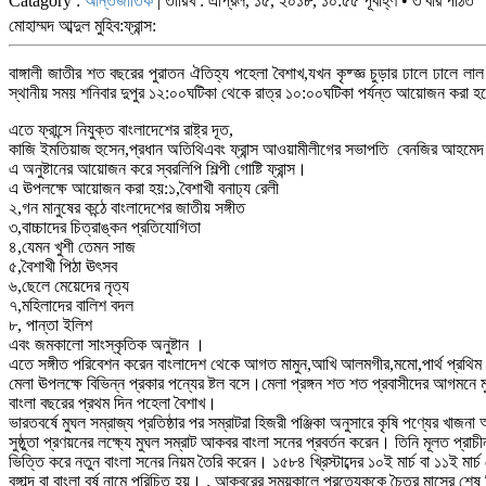
Catagory :
আন্তর্জাতিক
| তারিখ : এপ্রিল, ১৫, ২০১৮, ১০:৫৫ পূর্বাহ্ণ • ৩ বার পঠিত
মোহাম্মদ আব্দুল মুহিব:ফ্রান্স:
বাঙ্গালী জাতীর শত বছরের পুরাতন ঐতিহ্য পহেলা বৈশাখ,যখন কৃষ্জ্ঞ চুড়ার ঢালে ঢালে ল
স্থানীয় সময় শনিবার দুপুর ১২:০০ঘটিকা থেকে রাত্র ১০:০০ঘটিকা পর্যন্ত আয়োজন করা হ
এতে ফ্রান্সে নিযুক্ত বাংলাদেশের রাষ্ট্র দূত,
কাজি ইমতিয়াজ হুসেন,প্রধান অতিথিএবং ফ্রান্স আওয়ামীলীগের সভাপতি বেনজির আহমেদ স
এ অনুষ্টানের আয়োজন করে স্বরলিপি শিল্পী গোষ্টি ফ্রান্স।
এ ঊপলক্ষে আয়োজন করা হয়:১,বৈশাখী বনাঢ্য রেলী
২,গন মানুষের কন্ঠে বাংলাদেশের জাতীয় সঙ্গীত
৩,বাচ্চাদের চিত্রাঙ্কন প্রতিযোগিতা
৪,যেমন খুশী তেমন সাজ
৫,বৈশাখী পিঠা ঊৎসব
৬,ছেলে মেয়েদের নৃত্য
৭,মহিলাদের বালিশ বদল
৮, পান্তা ইলিশ
এবং জমকালো সাংস্কৃতিক অনুষ্টান ।
এতে সঙ্গীত পরিবেশন করেন বাংলাদেশ থেকে আগত মামুন,আখি আলমগীর,মমো,পার্থ প্রথিম বাপ্
মেলা ঊপলক্ষে বিভিন্ন প্রকার পন্যের ষ্টল বসে।মেলা প্রঙ্গন শত শত প্রবাসীদের আগমনে
বাংলা বছরের প্রথম দিন পহেলা বৈশাখ।
ভারতবর্ষে মুঘল সম্রাজ্য প্রতিষ্ঠার পর সম্রাটরা হিজরী পঞ্জিকা অনুসারে কৃষি পণ্যের
সুষ্ঠুতা প্রণয়নের লক্ষ্যে মুঘল সম্রাট আকবর বাংলা সনের প্রবর্তন করেন। তিনি মূলত প
ভিত্তি করে নতুন বাংলা সনের নিয়ম তৈরি করেন। ১৫৮৪ খ্রিস্টাব্দের ১০ই মার্চ বা ১১
বঙ্গাব্দ বা বাংলা বর্ষ নামে পরিচিত হয়। . আকবরের সময়কালে প্রত্যেককে চৈত্র মাসের 