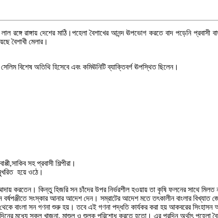
াল লাল রঙ্গে রাঙ্গায় দেশের মাঠি।পহেলা বৈশাখের আনন্দ ঊপভোগ করতে বাদ পড়েনি প্রবাসী 
য়েছে বৈশাখী মেলার।
েলিম বিশেষ অতিথি হিসেবে এবং কমিঊনিটি ব্যাক্তিবর্গ ঊপস্থিত ছিলেন।
পী,সাকিব সহ প্রবাসী শিল্পীরা।
 মুখরিত হয়ে ওঠে।
 খাজনা আদায় করতেন। কিন্তু হিজরি সন চাঁদের উপর নির্ভরশীল হওয়ায় তা কৃষি ফলনের সাথ
্রাচীন বর্ষপঞ্জীতে সংস্কার আনার আদেশ দেন। সম্রাটের আদেশ মতে তৎকালীন বাংলার বিখ্যাত
ই মার্চ থেকে বাংলা সন গণনা শুরু হয়। তবে এই গণনা পদ্ধতি কার্যকর করা হয় আকবরের সি
শেষ দিনের মধ্যে সকল খাজনা, মাশুল ও শুল্ক পরিশোধ করতে হতো। এর পরদিন অর্থাৎ পহেলা বৈ