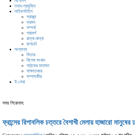
বিনোদন
তথ্য-প্রযুক্তি
লাইফস্টাইল
স্বাস্থ্য
ভ্রমন
সম্পর্ক
পরামর্শ
রান্না-বান্না
রূপচর্চা
অন্যান্য
ফিচার
বিশেষ সংবাদ
পাঠকের মতামত
সাক্ষাতকার
সম্পাদকীয়
ই-সেবা
সময় শিরোনাম:
ফ্রান্সের রিপাবলিক চত্তরে বৈশাখী মেলায় হাজারো মানুষের 