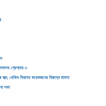
সংবর্ধনা
েদ
মাদকসহ গ্রেপ্তার ৩
াক জব্দ, হেকিম মিয়াসহ কয়েকজনের বিরুদ্ধে মামলা
চনা সভা