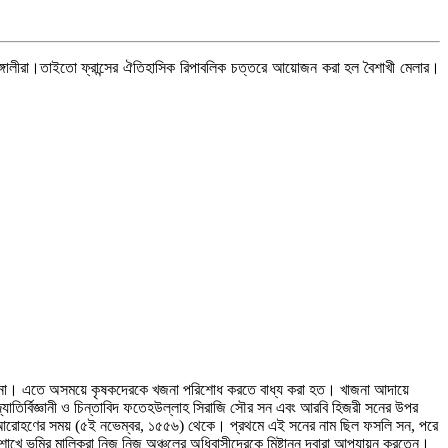
বাঙ্গালীরা।তাইতো ফ্রান্সের ঐতিহাসিক রিপাবলিক চত্তরে আয়োজন করা হল বৈশাখী মেলার।
ে মিলত না। এতে অসময়ে কৃষকদেরকে খজনা পরিশোধ করতে বাধ্য করা হত। খাজনা আদায়ে
 জ্যোতির্বিজ্ঞানী ও চিন্তাবিদ ফতেহউল্লাহ সিরাজি সৌর সন এবং আরবি হিজরী সনের উপর
ংহাসন আরোহণের সময় (৫ই নভেম্বর, ১৫৫৬) থেকে। প্রথমে এই সনের নাম ছিল ফসলি সন, পরে
শাখে ভূমির মালিকরা নিজ নিজ অঞ্চলের অধিবাসীদেরকে মিষ্টান্ন দ্বারা আপ্যায়ন করতেন।