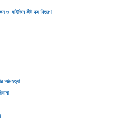
িকেন ও হাইজিন কীট বক্স বিতরণ
র আত্মহত্যা
িমানা
ি