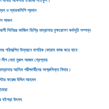
ডেল থানার অফিসার ইনচার্জ সাইফুল।
্ধন ও স্বারকলিপি প্রদান
েলে আগুন
িনিয়র ফাজিল ডিগ্রি মাদ্রাসায় বৃক্ষরোপণ কর্মসূচি সম্পন্ন
টগ্রামের পরিকল্পিত উন্নয়নে নাগরিক ফোরাম কাজ করে যাবে
 লীগ নেতা নুরুল আজম গ্রেপ্তার
সায় আলিম পরীক্ষার্থীদের অশ্রুসিক্ত বিদায়।
রিস্টার ফয়েজ উদ্দিন আহমদ
োতারা
ের বইপড়া উৎসব